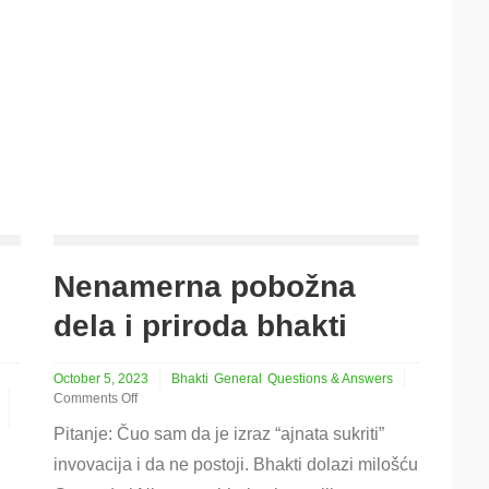
Nenamerna pobožna
dela i priroda bhakti
October 5, 2023
Bhakti
General
Questions & Answers
Comments Off
on
Pitanje: Čuo sam da je izraz “ajnata sukriti”
Nenamerna
pobožna
invovacija i da ne postoji. Bhakti dolazi milošću
dela