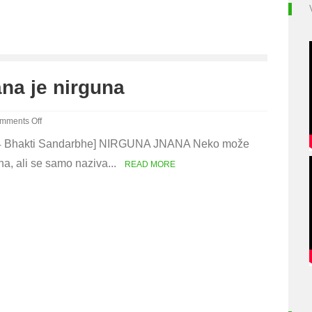
na je nirguna
mments Off
 134 Bhakti Sandarbhe] NIRGUNA JNANA Neko može
e
zano
na, ali se samo naziva...
READ MORE
agavana
guna