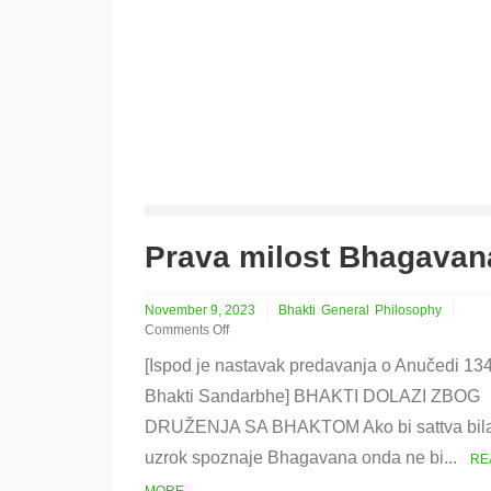
Prava milost Bhagavan
November 9, 2023
Bhakti
General
Philosophy
Comments Off
on
[Ispod je nastavak predavanja o Anučedi 13
Prava
milost
Bhakti Sandarbhe] BHAKTI DOLAZI ZBOG
Bhagavana
DRUŽENJA SA BHAKTOM Ako bi sattva bil
uzrok spoznaje Bhagavana onda ne bi...
RE