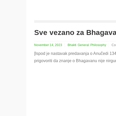
Sve vezano za Bhagava
November 14, 2023
Bhakti
General
Philosophy
Co
on
[Ispod je nastavak predavanja o Anučedi
Sv
ve
prigovoriti da znanje o Bhagavanu nije nirgu
za
Bh
je
nir