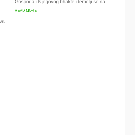
Gospoda i Njegovog bhakte i temelji se na...
i
priroda
READ MORE
bhakti
asa