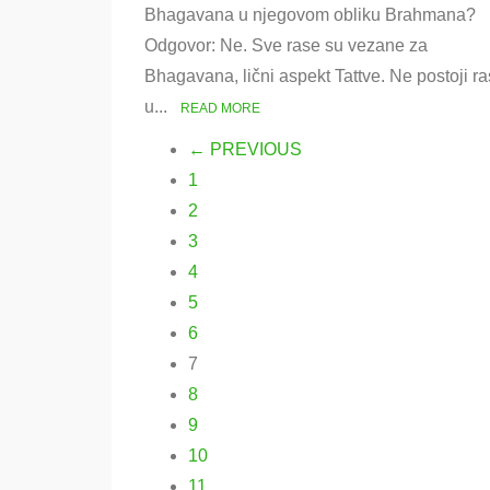
rasa
Bhagavana u njegovom obliku Brahmana?
nije
Odgovor: Ne. Sve rase su vezane za
spoznaja
Brahmana
Bhagavana, lični aspekt Tattve. Ne postoji r
u...
READ MORE
← PREVIOUS
1
2
3
4
5
6
7
8
9
10
11