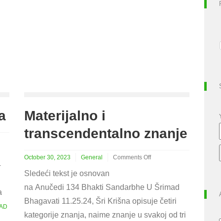
a
Materijalno i
transcendentalno znanje
October 30, 2023
General
Comments Off
4
on
Sledeći tekst je osnovan
Materijalno
i
na Anučedi 134 Bhakti Sandarbhe U Šrimad
a
transcendentalno
Bhagavati 11.25.24, Šri Krišna opisuje četiri
znanje
AD
kategorije znanja, naime znanje u svakoj od tri