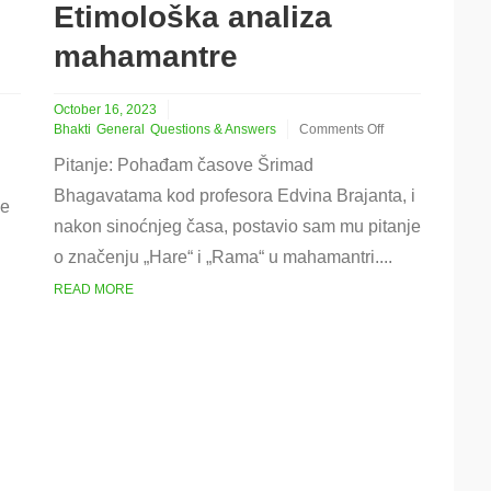
Etimološka analiza
mahamantre
October 16, 2023
Bhakti
General
Questions & Answers
Comments Off
on
Pitanje: Pohađam časove Šrimad
Etimološka
analiza
Bhagavatama kod profesora Edvina Brajanta, i
će
mahamantre
nakon sinoćnjeg časa, postavio sam mu pitanje
o značenju „Hare“ i „Rama“ u mahamantri....
READ MORE