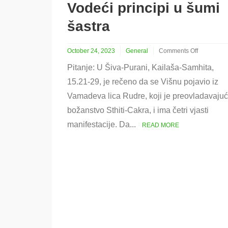
Vodeći principi u šumi
šastra
October 24, 2023
General
Comments Off
on
Pitanje: U Šiva-Purani, Kailaša-Samhita,
Vodeći
principi
15.21-29, je rečeno da se Višnu pojavio iz
u
Vamadeva lica Rudre, koji je preovladavaju
šumi
šastra
božanstvo Sthiti-Cakra, i ima četri vjasti
manifestacije. Da...
READ MORE