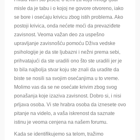
misle da je tabu i o kojoj ne govore otvoreno, iako
se bore i osećaju krivicu zbog istih problema. Ako
postoji krivica, onda nećete moći da prevaziđete
zavisnost. Veoma važan deo za uspešno
upravljanje zavisnošću pomoću Dživa vedske
psihologije je da ste ljubazni i nežni prema sebi,
prihvatajući da ste uradili ono što ste uradili jer je
to bila najbolja stvar koju ste znali da uradite da
biste se nosili sa svojim osećanjima u to vreme.
Molimo vas da se ne osećate krivim zbog svog
ponašanja koje izaziva zavisnost. Dobro si, i nisi
prljava osoba. Vi ste hrabra osoba da iznesete ovo
pitanje na videlo, a vaša iskrenost da saznate
istinu je veoma cenjena na našem forumu.
Kada se identifikujemo sa telom, tražimo