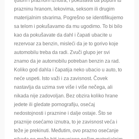
ljutom i praznom iznutra, i pokušava da popuni tu
prazninu hranom, lekovima, seksom ili drugim
materijalnim stvarima. Pogrešno se identifikujemo
sa telom i pokušavamo da mu ugodimo. To bi bilo
kao da pokušavate da dahl i čapati ubacite u
rezervoar za benzin, misleći da je to gorivo koje
automobilu treba da radi. Zvuči glupo jer svi
znamo da je automobilu potreban benzin za rad.
Koliko god dahla i čapatija neko ubacio u auto, to
neće uspeti. Isto važi i za zavisnost. Čovek
nastavlja da uzima sve više i više nečega, ali
nikada nije zadovoljan. Bez obzira koliko hrane
jedete ili gledate pornografiju, osećaj
nedostojnosti i praznine i dalje ostaje. Što se
praznije osećamo iznutra, to je zavisnost veća i
teže je prekinuti. Međutim, ovo prazno osećanje