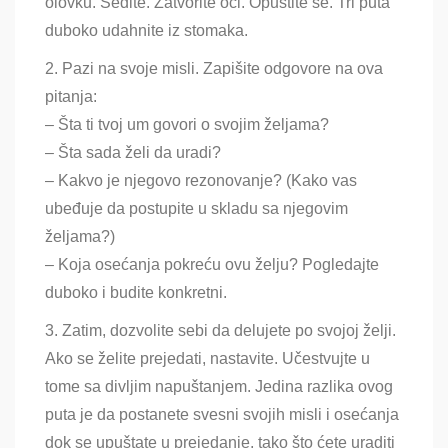
olovku. Sedite. Zatvorite oči. Opustite se. Tri puta
duboko udahnite iz stomaka.
2. Pazi na svoje misli. Zapišite odgovore na ova
pitanja:
– Šta ti tvoj um govori o svojim željama?
– Šta sada želi da uradi?
– Kakvo je njegovo rezonovanje? (Kako vas
ubeđuje da postupite u skladu sa njegovim
željama?)
– Koja osećanja pokreću ovu želju? Pogledajte
duboko i budite konkretni.
3. Zatim, dozvolite sebi da delujete po svojoj želji.
Ako se želite prejedati, nastavite. Učestvujte u
tome sa divljim napuštanjem. Jedina razlika ovog
puta je da postanete svesni svojih misli i osećanja
dok se upuštate u prejedanje, tako što ćete uraditi