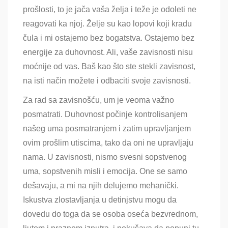
prošlosti, to je jača vaša želja i teže je odoleti ne
reagovati ka njoj. Želje su kao lopovi koji kradu
čula i mi ostajemo bez bogatstva. Ostajemo bez
energije za duhovnost. Ali, vaše zavisnosti nisu
moćnije od vas. Baš kao što ste stekli zavisnost,
na isti način možete i odbaciti svoje zavisnosti.
Za rad sa zavisnošću, um je veoma važno
posmatrati. Duhovnost počinje kontrolisanjem
našeg uma posmatranjem i zatim upravljanjem
ovim prošlim utiscima, tako da oni ne upravljaju
nama. U zavisnosti, nismo svesni sopstvenog
uma, sopstvenih misli i emocija. One se samo
dešavaju, a mi na njih delujemo mehanički.
Iskustva zlostavljanja u detinjstvu mogu da
dovedu do toga da se osoba oseća bezvrednom,