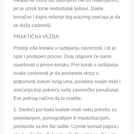
nikada ne može biti ispunjeno nečim materijalnim,
jer je uzrok tome nedostatak ljubavi. Dakle,
konačno i trajno rešenje tog praznog osećaja je da
se duša zadovolji.
PRAKTIČNA VEŽBA:
Postoji više koraka u razbijanju zavisnosti, i to je
spor i postepen proces. Ovaj odgovor će samo
savetovati o prvom koraku. Prvi korak u razbijanju
svake zavisnosti je da postanete skroz u
potpunosti svesni svog uma, posebno svojih misli i
osećanja koji pokreću vaše zavisničko ponašanje.
Evo jednog načina da to uradite:
1. Sledeći put kada budete imali neku potrebu za
prejedanjem, pornografijom ili masturbacijom,
prestanite sa tim što radite. Uzmite komad papira i