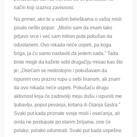
način koji izaziva zavisnost.
Na primer, ako bi u vašim beleškama o vašoj misli
pisalo nešto poput: „Mislio sam da imam tako
prljavo srce i već sam milion puta pokušao da
odustanem. Ovo nikada neće uspeti, pa koga
briga, ja ću samo nastaviti da jedem sada.” Tada
biste mogli da kažete sebi drugačiju misao kao što
je: „Osećam se nedostojno i pokušavam da
ispunim ovu praznu rupu u sebi hranom, ali znam
da ovo nikada neće uspeti. Pokušaću drugu
aktivnost koja će zadovolji moju dušu i ispuniti me
ljubavlju, poput pevanja, kirtana ili čitanja šastra.”
Svaki put kada priznate svoje misli i osećanja, ali
onda ne postupate po starim željama, one će
polako, polako odumirati. Svaki put kada uspešno