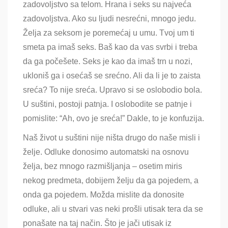
zadovoljstvo sa telom. Hrana i seks su najveća
zadovoljstva. Ako su ljudi nesrećni, mnogo jedu.
Želja za seksom je poremećaj u umu. Tvoj um ti
smeta pa imaš seks. Baš kao da vas svrbi i treba
da ga počešete. Seks je kao da imaš trn u nozi,
ukloniš ga i osećaš se srećno. Ali da li je to zaista
sreća? To nije sreća. Upravo si se oslobodio bola.
U suštini, postoji patnja. I oslobodite se patnje i
pomislite: “Ah, ovo je sreća!” Dakle, to je konfuzija.
Naš život u suštini nije ništa drugo do naše misli i
želje. Odluke donosimo automatski na osnovu
želja, bez mnogo razmišljanja – osetim miris
nekog predmeta, dobijem želju da ga pojedem, a
onda ga pojedem. Možda mislite da donosite
odluke, ali u stvari vas neki prošli utisak tera da se
ponašate na taj način. Što je jači utisak iz