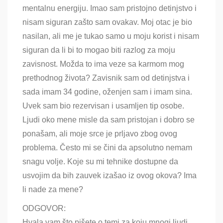
mentalnu energiju. Imao sam pristojno detinjstvo i
nisam siguran zašto sam ovakav. Moj otac je bio
nasilan, ali me je tukao samo u moju korist i nisam
siguran da li bi to mogao biti razlog za moju
zavisnost. Možda to ima veze sa karmom mog
prethodnog života? Zavisnik sam od detinjstva i
sada imam 34 godine, oženjen sam i imam sina.
Uvek sam bio rezervisan i usamljen tip osobe.
Ljudi oko mene misle da sam pristojan i dobro se
ponašam, ali moje srce je prljavo zbog ovog
problema. Često mi se čini da apsolutno nemam
snagu volje. Koje su mi tehnike dostupne da
usvojim da bih zauvek izašao iz ovog okova? Ima
li nade za mene?
ODGOVOR:
Hvala vam što pišete o temi za koju mnogi ljudi