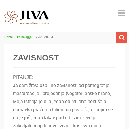
Home
|
Psihologija
|
ZAVISNOST
ZAVISNOST
PITANJE:
Ja sam žrtva ozbiljne zavisnosti od pornografije,
masturbacije i prejedanja (vegeterijanske hrane).
Moja istorija je bila jedan od miliona pokušaja
oporavka praćenih trilionima povraćaja i bojim se
da je još jedan takav pad u blizini. Ovo je
zakržljalo moj duhovni život i troši svu moju