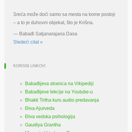
Sreća može doći samo sa mesta na kome postoji
– a to je duhovni objekat, što je Krišna.
—
Babađi Satjanarajana Dasa
Sledeći citat »
KORISNI LINKOVI
Babađijeva stranica na Vikipediji
Babađijeve lekcije na Youtube-u
Bhakti Tirtha kurs audio predavanja
Điva Ajurveda
Điva vedska psihologija
Gaudiya Grantha