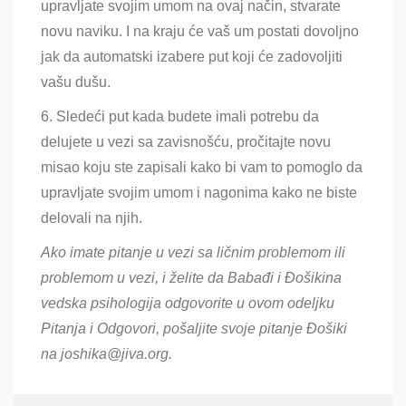
upravljate svojim umom na ovaj način, stvarate
novu naviku. I na kraju će vaš um postati dovoljno
jak da automatski izabere put koji će zadovoljiti
vašu dušu.
6. Sledeći put kada budete imali potrebu da
delujete u vezi sa zavisnošću, pročitajte novu
misao koju ste zapisali kako bi vam to pomoglo da
upravljate svojim umom i nagonima kako ne biste
delovali na njih.
Ako imate pitanje u vezi sa ličnim problemom ili
problemom u vezi, i želite da Babađi i Đošikina
vedska psihologija odgovorite u ovom odeljku
Pitanja i Odgovori, pošaljite svoje pitanje Đošiki
na joshika@jiva.org.