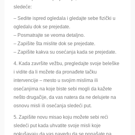
sledeće:
– Sedite ispred ogledala i gledajte sebe fizički u
ogledalu dok se prejedate.
– Posmatrajte se veoma detaljno.
– Zapišite šta mislite dok se prejedate.
– Zapišite kakva su osećanja kada se prejedate.
4. Kada završite vežbu, pregledajte svoje beleške
i vidite da li možete da pronađete tačku
intervencije – mesto u svojim mislima ili
osećanjima na koje biste sebi mogli da kažete
nešto drugačije, da vas natera da ne delujete na
osnovu misli ili osećanja sledeći put.
5. Zapišite novu misao koju možete sebi reći
sledeći put kada uhvatite svoje misli koje
pokušavaju da vas navedu da se ponašate na