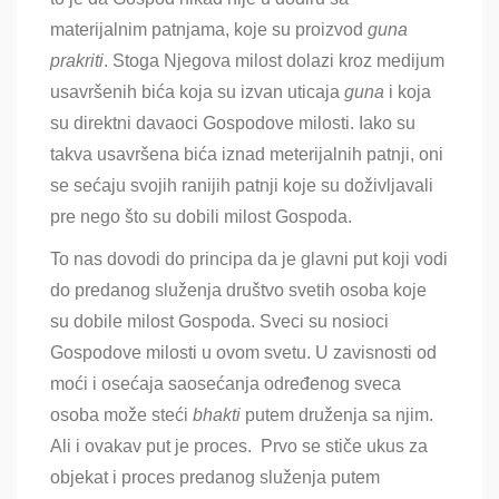
materijalnim patnjama, koje su proizvod
guna
prakriti
. Stoga Njegova milost dolazi kroz medijum
usavršenih bića koja su izvan uticaja
guna
i koja
su direktni davaoci Gospodove milosti. Iako su
takva usavršena bića iznad meterijalnih patnji, oni
se sećaju svojih ranijih patnji koje su doživljavali
pre nego što su dobili milost Gospoda.
To nas dovodi do principa da je glavni put koji vodi
do predanog služenja društvo svetih osoba koje
su dobile milost Gospoda. Sveci su nosioci
Gospodove milosti u ovom svetu. U zavisnosti od
moći i osećaja saosećanja određenog sveca
osoba može steći
bhakti
putem druženja sa njim.
Ali i ovakav put je proces. Prvo se stiče ukus za
objekat i proces predanog služenja putem