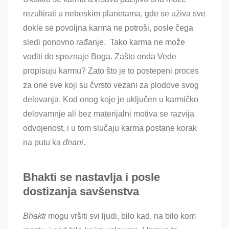
rezultirati u nebeskim planetama, gde se uživa sve
dokle se povoljna karma ne potroši, posle čega
sledi ponovno rađanje. Tako karma ne može
voditi do spoznaje Boga. Zašto onda Vede
propisuju karmu? Zato što je to postepeni proces
za one sve koji su čvrsto vezani za plodove svog
delovanja. Kod onog koje je uključen u karmičko
delovamnje ali bez materijalni motiva se razvija
odvojenost, i u tom slučaju karma postane korak
na putu ka
đnani
.
Bhakti
se nastavlja i posle
dostizanja savšenstva
Bhakti
mogu vršiti svi ljudi, bilo kad, na bilo kom