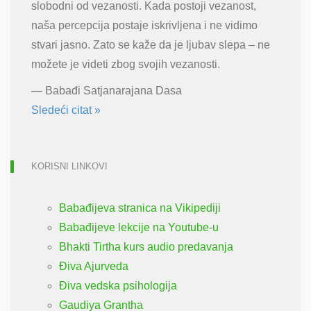
slobodni od vezanosti. Kada postoji vezanost,
naša percepcija postaje iskrivljena i ne vidimo
stvari jasno. Zato se kaže da je ljubav slepa – ne
možete je videti zbog svojih vezanosti.
—
Babađi Satjanarajana Dasa
Sledeći citat »
KORISNI LINKOVI
Babađijeva stranica na Vikipediji
Babađijeve lekcije na Youtube-u
Bhakti Tirtha kurs audio predavanja
Điva Ajurveda
Điva vedska psihologija
Gaudiya Grantha