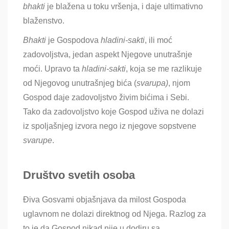
bhakti
je blažena u toku vršenja, i daje ultimativno
blaženstvo.
Bhakti
je Gospodova
hladini-sakti
, ili moć
zadovoljstva, jedan aspekt Njegove unutrašnje
moći. Upravo ta
hladini-sakti
, koja se me razlikuje
od Njegovog unutrašnjeg bića (
svarupa)
, njom
Gospod daje zadovoljstvo živim bićima i Sebi.
Tako da zadovoljstvo koje Gospod uživa ne dolazi
iz spoljašnjeg izvora nego iz njegove sopstvene
svarupe
.
Društvo svetih osoba
Điva Gosvami objašnjava da milost Gospoda
uglavnom ne dolazi direktnog od Njega. Razlog za
to je da Gospod nikad nije u dodiru sa