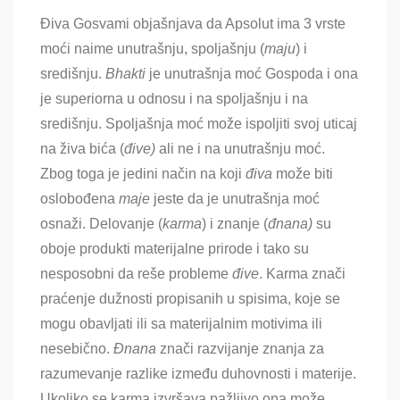
Điva Gosvami objašnjava da Apsolut ima 3 vrste
moći naime unutrašnju, spoljašnju (
maju
) i
središnju.
Bhakti
je unutrašnja moć Gospoda i ona
je superiorna u odnosu i na spoljašnju i na
središnju. Spoljašnja moć može ispoljiti svoj uticaj
na živa bića (
đive)
ali ne i na unutrašnju moć.
Zbog toga je jedini način na koji
điva
može biti
oslobođena
maje
jeste da je unutrašnja moć
osnaži. Delovanje (
karma
) i znanje (
đnana)
su
oboje produkti materijalne prirode i tako su
nesposobni da reše probleme
đive
. Karma znači
praćenje dužnosti propisanih u spisima, koje se
mogu obavljati ili sa materijalnim motivima ili
nesebično.
Đnana
znači razvijanje znanja za
razumevanje razlike između duhovnosti i materije.
Ukoliko se karma izvršava pažljivo ona može