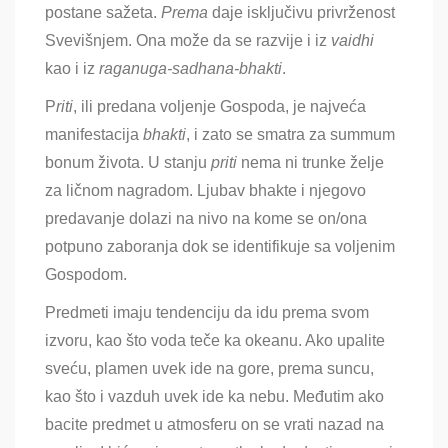
postane sažeta.
Prema
daje isključivu privrženost
Svevišnjem. Ona može da se razvije i iz
vaidhi
kao i iz
raganuga-sadhana-bhakti
.
P
riti
, ili predana voljenje Gospoda, je najveća
manifestacija
bhakti
, i zato se smatra za summum
bonum života. U stanju
priti
nema ni trunke želje
za ličnom nagradom. Ljubav bhakte i njegovo
predavanje dolazi na nivo na kome se on/ona
potpuno zaboranja dok se identifikuje sa voljenim
Gospodom.
Predmeti imaju tendenciju da idu prema svom
izvoru, kao što voda teče ka okeanu. Ako upalite
sveću, plamen uvek ide na gore, prema suncu,
kao što i vazduh uvek ide ka nebu. Međutim ako
bacite predmet u atmosferu on se vrati nazad na