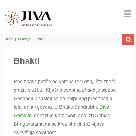
Home
|
Filozofija
|
Bhakti
Bhakti
Reč
bhakti
potiče od korena reči
bhaj
, što znači
pružiti službu. Ključna osobina
bhakti
je služba
Gospodu, i sastoji se od potpunog predavanja
tela, uma i govora. U Bhakti-Sandarbhi,
Điva
Gosvami
dokazuje kroz svoju analizu Šrimad
Bhagavatama da se kroz bhakti doživljava
Svevišnja stvarnost.