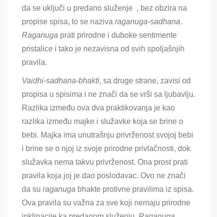
da se uključi u predano služenje , bez obzira na
propise spisa, to se naziva
raganuga-sadhana
.
Raganuga
prati prirodne i duboke sentimente
pristalice i tako je nezavisna od svih spoljašnjih
pravila.
Vaidhi-sadhana-bhakti
, sa druge strane, zavisi od
propisa u spisima i ne znači da se vrši sa ljubavlju.
Razlika između ova dva praktikovanja je kao
razlika između majke i služavke koja se brine o
bebi. Majka ima unutrašnju privrženost svojoj bebi
i brine se o njoj iz svoje prirodne privlačnosti, dok
služavka nema takvu privrženost. Ona prost prati
pravila koja joj je dao poslodavac. Ovo ne znači
da su
raganuga
bhakte protivne pravilima iz spisa.
Ova pravila su važna za sve koji nemaju prirodne
inklinacije ka predanom služenju.
Raganuga