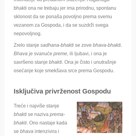
bhakti ona ne trebaju jer ima prirodnu, spontanu
sklonost da se ponaša povoljno prema svemu
vezanom za Gospoda, i da se suzdrži svega
nepovoljnog.
Zrelo stanje
sadhana-bhakti
se zove
bhava-bhakti
.
Bhava
je svanuće
preme
, ili ljubavi, i ona je
savršeno stanje
bhakti
. Ona je čisto i unutrašnje
osećanje koje smekšava srce prema Gospodu.
Isključiva privrženost Gospodu
Treće i najviše stanje
bhakti
se naziva
prema-
bhakti
. Ono nastaje kada
se
bhava
intenzivira i