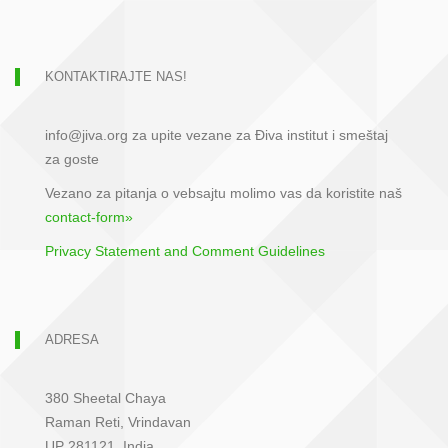
KONTAKTIRAJTE NAS!
info@jiva.org za upite vezane za Điva institut i smeštaj
za goste
Vezano za pitanja o vebsajtu molimo vas da koristite naš
contact-form»
Privacy Statement and Comment Guidelines
ADRESA
380 Sheetal Chaya
Raman Reti, Vrindavan
UP 281121, India