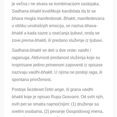
je večna i ne stvara se kombinacijom sastojaka.
Sadhana-bhakti
kvalifikuje kandidata da bi se
bhava
mogla manifestovati.
Bhakti
, manifestovana
u obliku unutrašnjih emocija, se naziva
bhava-
bhakti
a kada sazre u osećanja ljubavi, onda se
zove
prema-bhakti,
ili predano služenje iz ljubavi.
Sadhana-bhakti
se deli u dve vrste:
vaidhi
i
raganuga
. Aktivnosti predanost služenja koje su
inspirisane jedino primenom zapovesti iz spisase
nazivaju
vaidhi-bhakti
. U njima ne postoji
raga
, ili
spontana privrženost.
Postoje šezdeset četiri
ange
, ili grana
vaidhi
bhakti
koje je opisao Rupa Gosvami. Od svih njih,
ovih pet se smatra najmoćnijim: (1) druženje sa
svetim osobama, (2) pevanje Gospodovog imena,