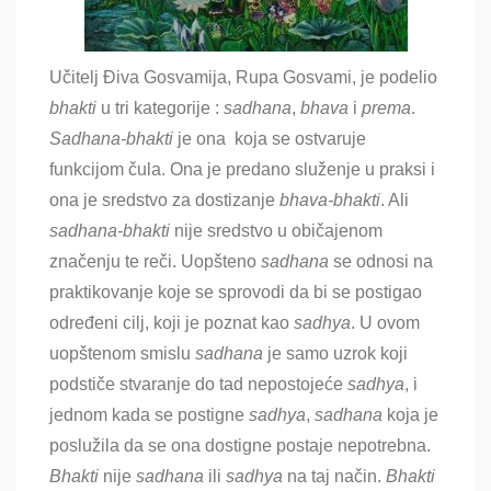
Učitelj Điva Gosvamija, Rupa Gosvami, je podelio
bhakti
u tri kategorije :
sadhana
,
bhava
i
prema
.
Sadhana-bhakti
je ona koja se ostvaruje
funkcijom čula. Ona je predano služenje u praksi i
ona je sredstvo za dostizanje
bhava-bhakti
. Ali
sadhana-bhakti
nije sredstvo u običajenom
značenju te reči. Uopšteno
sadhana
se odnosi na
praktikovanje koje se sprovodi da bi se postigao
određeni cilj, koji je poznat kao
sadhya
. U ovom
uopštenom smislu
sadhana
je samo uzrok koji
podstiče stvaranje do tad nepostojeće
sadhya
, i
jednom kada se postigne
sadhya
,
sadhana
koja je
poslužila da se ona dostigne postaje nepotrebna.
Bhakti
nije
sadhana
ili
sadhya
na taj način.
Bhakti