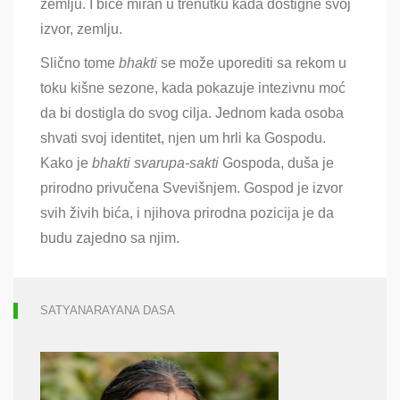
zemlju. I biće miran u trenutku kada dostigne svoj
izvor, zemlju.
Slično tome
bhakti
se može uporediti sa rekom u
toku kišne sezone, kada pokazuje intezivnu moć
da bi dostigla do svog cilja. Jednom kada osoba
shvati svoj identitet, njen um hrli ka Gospodu.
Kako je
bhakti
svarupa-sakti
Gospoda, duša je
prirodno privučena Svevišnjem. Gospod je izvor
svih živih bića, i njihova prirodna pozicija je da
budu zajedno sa njim.
SATYANARAYANA DASA