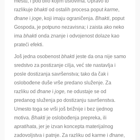
mestu, i pod bilo kojim uslovima. Upravo to
razlikuje
bhakti
od ostalih procesa poput
karme
,
đnane
i
joge
, koji imaju ograničenja.
Bhakti
, poput
Gospoda, je potpuno nezavisna; i zaista ako neko
ima
bhakti
onda znanje i odvojenost dolaze kao
prateći efekti.
Još jedna osobenost
bhakti
jeste da ona nije samo
sredstvo za postizanje cilja, već ste nastavlja i
posle dostizanja savršenstva; tako da čak i
oslobođene duše vrše predano služenje. Za
razliku od
đnane
i
joge,
ne odustaje se od
predanog služenja po dostizanju savršenstva.
Umesto toga se vrši još brižnije i bez ijednog
motiva.
Bhakti
je oslobođenja prepreka, ili
apratihata
, jer je izvan koncepta materijalnog
zadovoljstva i patnje. Za razliku od karme i
đnane
,