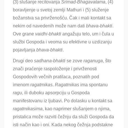
(3) slušanje recitovanja
Šrimad-Bhagavatama
, (4)
boravljenje u svetoj zemlji Mathuri i (5) služenje
božanstva sa privrženošću. Čak i mali kontakt sa
nekim od navedenih može nam dati
bhava-bhakti
.
Ove grane
vaidhi-bhakti
angažuju telo, um i čula u
službi Gospoda i veoma su efektivne u uzdizanju
pojavljanja
bhava-bhakti
.
Drugi deo
sadhana-bhakti
se zove
raganuga
, što
znači praćenje raspoloženje i privrženosti
Gospodovih večnih pratilaca, poznatih pod
imenom
ragatmikas
.
Ragatmikas
ima spontanu
ragu
, ili duboku apsorpciju u Gospoda
manifestovanu iz ljubavi. Po dolasku u kontakt sa
ragatmikasima
, kao naprimer slušanjem o njima,
pristalica može razviti čežnju da služi Gospoda da
isti način kao i oni. Kada nekog čežnja podstakne