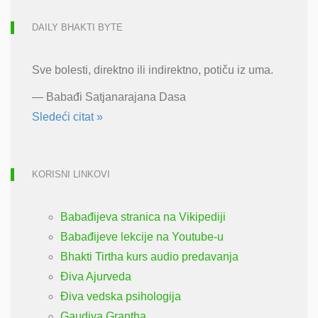
DAILY BHAKTI BYTE
Sve bolesti, direktno ili indirektno, potiču iz uma.
—
Babađi Satjanarajana Dasa
Sledeći citat »
KORISNI LINKOVI
Babađijeva stranica na Vikipediji
Babađijeve lekcije na Youtube-u
Bhakti Tirtha kurs audio predavanja
Điva Ajurveda
Điva vedska psihologija
Gaudiya Grantha