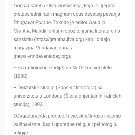
Gopala-campu
Điva Goswamija, koja je njegov
pretposlednji rad i magnum opus desetog pevanja
Bhagavat Purane
.
Takođe je editor
Gaudija
Grantha Mandir, onlajh repozitorijuma literature na
sanskritu (
https://grantha.jiva.org
) kao i onlajn
magazina Vrindavan danas
(news.vrindavantoday.org).
+ BA (religiozne studije) na McGill univerzitetu
(1988)
+ Doktorske studije (Sanskrit literatura) na
univerzitetu u Londodu (Škola orijentalnih i afričkih
studija), 1992.
Džagadananda predaje
kavju
,
bhakti-rasu
i istoriju
vaišnavizma, kao i uporedne religije i psihologiju
religije