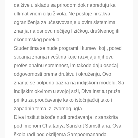
da žive u skladu sa prirodom dok napreduju ka
ultimativnom cilju života. Ne postoje nikakva
ograničenja za učestvovanje u ovim sistemima
znanja na osnovu nečijeg fizičkog, društvenog ili
ekonomskog porekla.
Studentima se nude programi i kursevi koji, pored
sticanja znanja i veština koje razvijaju njihovu
profesionalnu spremnost, im takođe daju osećaj
odgovornosti prema društvu i okruženju. Ovo
znanje se potpuno bazira na indijskom modelu. Sa
indijskim okvirom u svojoj srži, Điva institut pruža
priliku za proučavanje kako istočnjačkij tako i
zapadnih tema iz izvornog ugla.
Điva institut takođe nudi predavanja iz sanskrita
pod imenom Chaitanya Sanskrit Samsthana. Ova
škola radi pod okriljema Sampoornananda