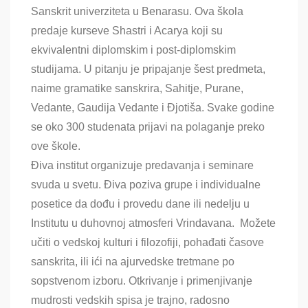
Sanskrit univerziteta u Benarasu. Ova škola
predaje kurseve Shastri i Acarya koji su
ekvivalentni diplomskim i post-diplomskim
studijama. U pitanju je pripajanje šest predmeta,
naime gramatike sanskrira, Sahitje, Purane,
Vedante, Gaudija Vedante i Đjotiša. Svake godine
se oko 300 studenata prijavi na polaganje preko
ove škole.
Điva institut organizuje predavanja i seminare
svuda u svetu
. Điva poziva grupe i individualne
posetice da dođu i provedu dane ili nedelju u
Institutu u duhovnoj atmosferi Vrindavana. Možete
učiti o vedskoj kulturi i filozofiji, pohađati časove
sanskrita, ili ići na ajurvedske tretmane po
sopstvenom izboru. Otkrivanje i primenjivanje
mudrosti vedskih spisa je trajno, radosno