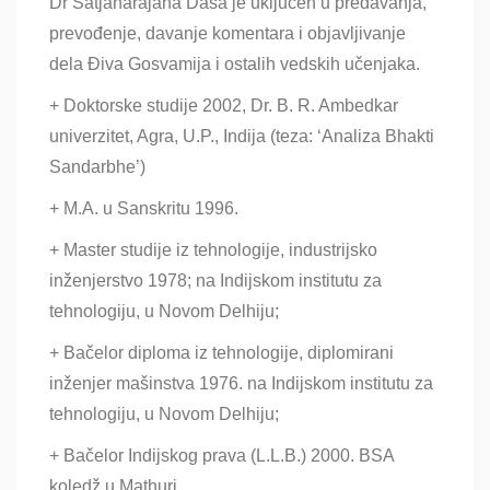
Dr Satjanarajana Dasa je uključen u predavanja,
prevođenje, davanje komentara i objavljivanje
dela Điva Gosvamija i ostalih vedskih učenjaka.
+ Doktorske studije 2002, Dr. B. R. Ambedkar
univerzitet, Agra, U.P., Indija (teza: ‘Analiza Bhakti
Sandarbhe’)
+ M.A. u Sanskritu 1996.
+ Master studije iz tehnologije, industrijsko
inženjerstvo 1978; na Indijskom institutu za
tehnologiju, u Novom Delhiju;
+ Bačelor diploma iz tehnologije, diplomirani
inženjer mašinstva 1976. na Indijskom institutu za
tehnologiju, u Novom Delhiju;
+ Bačelor Indijskog prava (L.L.B.) 2000. BSA
koledž u Mathuri