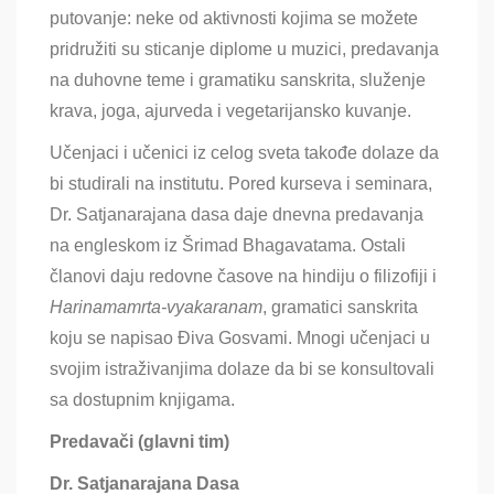
putovanje: neke od aktivnosti kojima se možete
pridružiti su sticanje diplome u muzici, predavanja
na duhovne teme i gramatiku sanskrita, služenje
krava, joga, ajurveda i vegetarijansko kuvanje.
Učenjaci i učenici iz celog sveta takođe dolaze da
bi studirali na institutu. Pored kurseva i seminara,
Dr. Satjanarajana dasa daje dnevna predavanja
na engleskom iz Šrimad Bhagavatama. Ostali
članovi daju redovne časove na hindiju o filizofiji i
Harinamamrta-vyakaranam
, gramatici sanskrita
koju se napisao Điva Gosvami. Mnogi učenjaci u
svojim istraživanjima dolaze da bi se konsultovali
sa dostupnim knjigama.
Predavači (glavni tim)
Dr. Satjanarajana Dasa