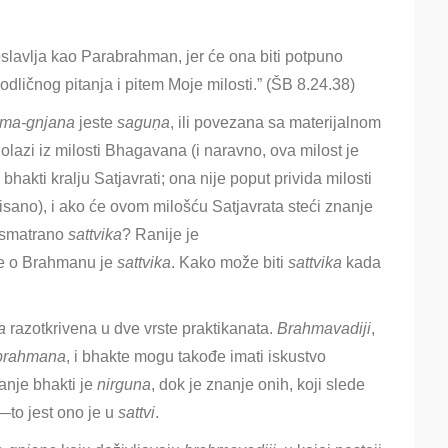
slavlja kao Parabrahman, jer će ona biti potpuno
 odličnog pitanja i pitem Moje milosti.” (ŠB 8.24.38)
hma-gnjana
jeste
saguṇa
, ili povezana sa materijalnom
lazi iz milosti Bhagavana (i naravno, ova milost je
kti kralju Satjavrati; ona nije poput privida milosti
opisano), i ako će ovom milošću Satjavrata steći znanje
 smatrano
sattvika
? Ranije je
 o Brahmanu je
sattvika
. Kako može biti
sattvika
kada
a
razotkrivena u dve vrste praktikanata
.
Brahmavadiji
,
brahmana
, i bhakte mogu takođe imati iskustvo
anje bhakti je
nirguna
, dok je znanje onih, koji slede
—to jest ono je u
sattvi
.