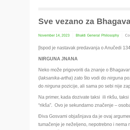
Sve vezano za Bhagava
November 14, 2023
Bhakti
General
Philosophy
Co
on
Sv
[Ispod je nastavak predavanja o Anučedi 13
ve
za
NIRGUNA JNANA
Bh
je
Neko može prigovoriti da znanje o Bhagava
nir
(
laksanika-artha
) zato što vodi do
nirguna
po
do
nirguna
pozicije, ali sama po sebi nije z
Na primer, kada dozivate taksi ili rikšu, taks
“rikša”. Ovo je sekundarno značenje – osoba ni
Điva Gosvami objašnjava da je ovaj argumen
tumačenje je neželjeno, nepotrebno i nema ni