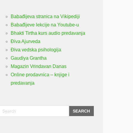
Babađijeva stranica na Vikipediji
Babađijeve lekcije na Youtube-u
Bhakti Tirtha kurs audio predavanja
Điva Ajurveda
Điva vedska psihologija
Gaudiya Grantha
Magazin Vrindavan Danas
Online prodavnica – knjige i
predavanja
SEARCH