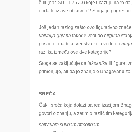
čuli (npr. ŠB 11.25.33) koje ukazuju na to 
onda te izjave objasnile? Stoga je pogrešno
Još jedan razlog zašto ovo figurativno znače
kaivalja-gnjana
takođe vodi do
nirguna
stanj
pošto bi oba bila sredstva koja vode do
nirg
razlika između ove dve kategorije?
Stoga se zaključuje da
laksanika
ili figurat
primenjuje, ali da je znanje o Bhagavanu za
SREĆA
Čak i sreća koja dolazi sa realizacijom Bhag
govori o znanju, a zatim o različitim kategori
sāttvikaṁ sukham ātmotthaṁ