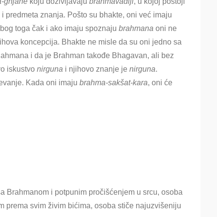
-gnjane
koju doživljavaju
brahmavadiji
, u kojoj postoji
 i predmeta znanja. Pošto su bhakte, oni već imaju
bog toga čak i ako imaju spoznaju
brahmana
oni ne
njihova koncepcija. Bhakte ne misle da su oni jedno sa
ahmana i da je Brahman takođe Bhagavan, ali bez
o iskustvo
nirguna
i njihovo znanje je
nirguna
.
mevanje. Kada oni imaju
brahma-sakšat-kara
, oni će
sa Brahmanom i potpunim pročišćenjem u srcu, osoba
avom prema svim živim bićima, osoba stiče najuzvišeniju