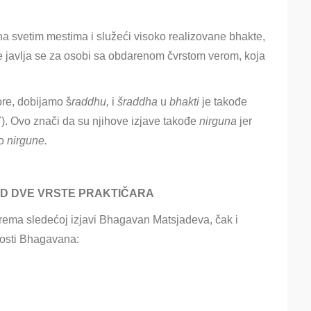
na svetim mestima i služeći visoko realizovane bhakte,
 javlja se za osobi sa obdarenom čvrstom verom, koja
ore, dobijamo š
raddhu,
i
šraddha
u
bhakti
je takođe
). Ovo znači da su njihove izjave takođe
nirguna
jer
do
nirgune.
D DVE VRSTE PRAKTIČARA
ema sledećoj izjavi Bhagavan Matsjadeva, čak i
losti Bhagavana: