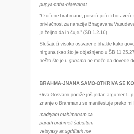
puṇya-tīrtha-niṣevaṇāt
“O učene brahmane, posećujući ili boraveći 
privlačnost za naracije Bhagavana Vasudeve
je željna da ih čuje.” (ŠB 1.2.16)
Slušajući visoko ostvarene bhakte kako gov
nirguna (kao što je objašnjeno u ŠB 11.25.27
nešto što je u
gunama
ne može da dovede 
BRAHMA-JNANA SAMO-OTKRIVA SE KO
Điva Gosvami podiže još jedan argument– pr
znanje o Brahmanu se manifestuje preko mi
madīyaṁ mahimānaṁ ca
paraṁ brahmeti śabditam
vetsyasy anugṛhītaṁ me