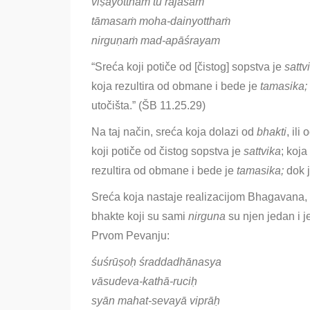
viṣayotthaṁ tu rājasam
tāmasaṁ moha-dainyotthaṁ
nirguṇaṁ mad-apāśrayam
“Sreća koji potiče od [čistog] sopstva je
sattv
koja rezultira od obmane i bede je
tamasika;
utočišta.” (ŠB 11.25.29)
Na taj način, sreća koja dolazi od
bhakti
, il
koji potiče od čistog sopstva je
sattvika
; koja
rezultira od obmane i bede je
tamasika;
dok 
Sreća koja nastaje realizacijom Bhagavana, 
bhakte koji su sami
nirguna
su njen jedan i j
Prvom Pevanju:
śuśrūṣoḥ śraddadhānasya
vāsudeva-kathā-ruciḥ
syān mahat-sevayā viprāḥ