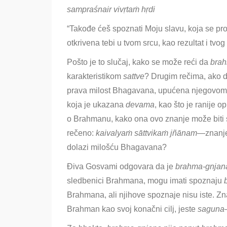
sampraśnair vivṛtaṁ hṛdi
“Takođe ćeš spoznati Moju slavu, koja se pro
otkrivena tebi u tvom srcu, kao rezultat i tvog
Pošto je to slučaj, kako se može reći da
bra
karakteristikom
sattve
? Drugim rečima, ako do
prava milost Bhagavana, upućena njegovom bha
koja je ukazana
devama
, kao što je ranije 
o Brahmanu, kako ona ovo znanje može biti
rečeno:
kaivalyaṁ
sāttvikaṁ jñānam
—znanje
dolazi milošću
Bhagavana?
Điva Gosvami odgovara da je
brahma-gnjan
sledbenici Brahmana, mogu imati spoznaju
Brahmana, ali njihove spoznaje nisu iste. Zn
Brahman kao svoj konačni cilj, jeste
saguna