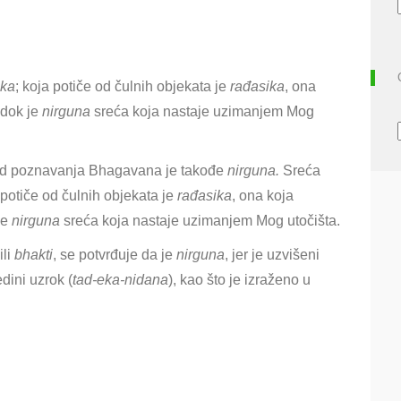
ika
; koja potiče od čulnih objekata je
rađasika
, ona
dok je
nirguna
sreća koja nastaje uzimanjem Mog
i od poznavanja Bhagavana je takođe
nirguna.
Sreća
 potiče od čulnih objekata je
rađasika
, ona koja
je
nirguna
sreća koja nastaje uzimanjem Mog utočišta.
ili
bhakti
, se potvrđuje da je
nirguna
, jer je uzvišeni
edini uzrok (
tad-eka-nidana
), kao što je izraženo u