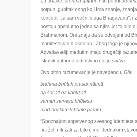
Za bhakte,
brahma-gnjana
nije poput
brahma
potpuni gubitak onog koji ima znanje, znanja
koncept “Ja sam večni sluga Bhagavana”, i z
postoju apsolutno jedno sa njim, jer to nije 
Brahmanom. Oni znaju da su odvojeni od Bh
manifestovanih osobina. Zbog toga je njihov
Advaitavadiji međutim imaju drugačiji razu
iskusiti potpuno jedinstvno i to je
sattva
.
Ovo bitno razumevanje je navedeno u
Giti
:
brahma-bhūtaḥ prasannātmā
na śocati na kāṅkṣati
samaḥ sarveṣu bhūteṣu
mad-bhaktiṁ labhate parām
“Spoznajom sopstvenog svesnog identiteta 
niti želi niti žali za bilo čime. Jednakim st