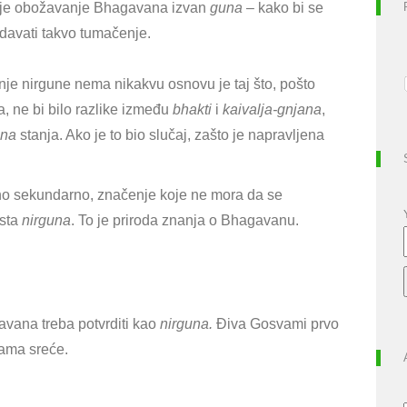
da je obožavanje Bhagavana izvan
guna
– kako bi se
 davati takvo tumačenje.
nje nirgune nema nikakvu osnovu je taj što, pošto
a, ne bi bilo razlike između
bhakti
i
kaivalja-gnjana
,
una
stanja. Ako je to bio slučaj, zašto je napravljena
ivno sekundarno, značenje koje ne mora da se
ista
nirguna
. To je priroda znanja o Bhagavanu.
avana treba potvrditi kao
nirguna.
Điva Gosvami prvo
jama sreće.