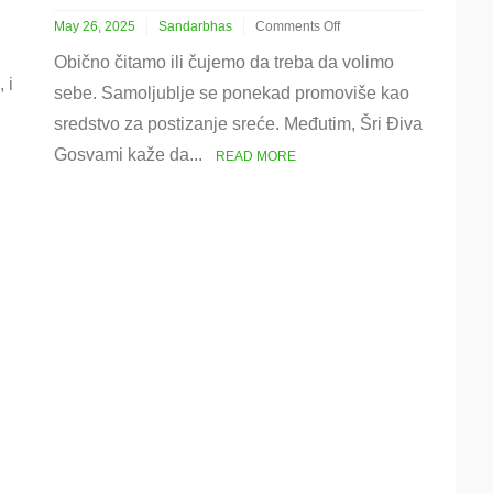
May 26, 2025
Sandarbhas
Comments Off
on
Obično čitamo ili čujemo da treba da volimo
Samospoznaja
 i
nije
sebe. Samoljublje se ponekad promoviše kao
konačna
sredstvo za postizanje sreće. Međutim, Šri Điva
purušarta
Gosvami kaže da...
READ MORE