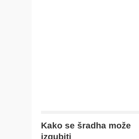
Kako se šradha može
izgubiti