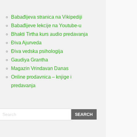
Babađijeva stranica na Vikipediji
Babađijeve lekcije na Youtube-u
Bhakti Tirtha kurs audio predavanja
Điva Ajurveda
Điva vedska psihologija
Gaudiya Grantha
Magazin Vrindavan Danas
Online prodavnica – knjige i
predavanja
SEARCH