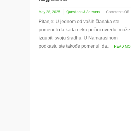
May 28, 2025
Questions & Answers
Comments Off
on
Pitanje: U jednom od vaših članaka ste
Kako
se
pomenuli da kada neko počini uvredu, može
šradha
izgubiti svoju šradhu. U Namarasinom
može
izgubiti
podkastu ste takođe pomenuli da...
READ MO