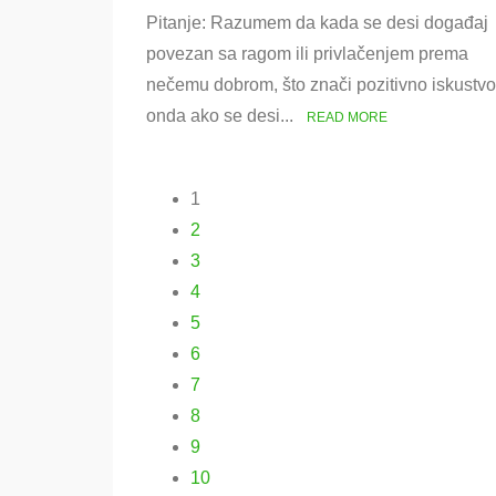
on
Pitanje: Razumem da kada se desi događaj
Nasilne
veze
povezan sa ragom ili privlačenjem prema
nečemu dobrom, što znači pozitivno iskustvo,
onda ako se desi...
READ MORE
1
2
3
4
5
6
7
8
9
10