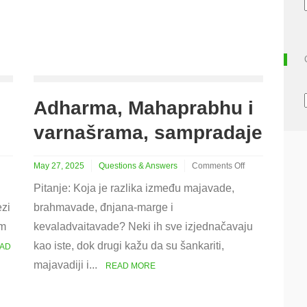
Adharma, Mahaprabhu i
varnašrama, sampradaje
May 27, 2025
Questions & Answers
Comments Off
on
Pitanje: Koja je razlika između majavade,
Adharma,
Mahaprabhu
ezi
brahmavade, đnjana-marge i
i
im
kevaladvaitavade? Neki ih sve izjednačavaju
varnašrama,
sampradaje
kao iste, dok drugi kažu da su šankariti,
AD
majavadiji i...
READ MORE