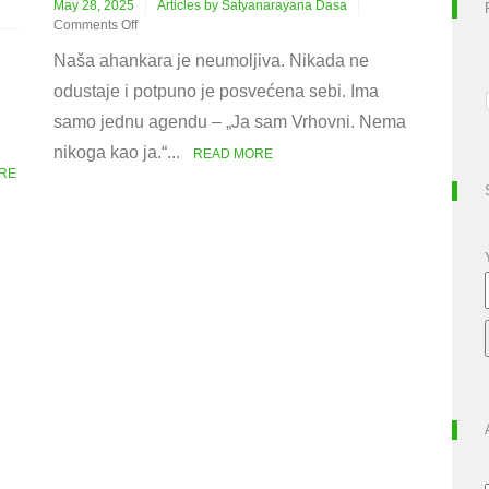
May 28, 2025
Articles by Satyanarayana Dasa
Comments Off
on
Naša ahankara je neumoljiva. Nikada ne
O
ahankaro!
odustaje i potpuno je posvećena sebi. Ima
samo jednu agendu – „Ja sam Vrhovni. Nema
nikoga kao ja.“...
READ MORE
RE