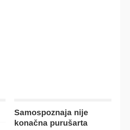
Samospoznaja nije
konačna purušarta