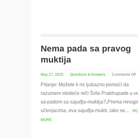
Nema pada sa pravog
muktija
May 27, 2025
Questions & Answers
Comments Off
on
Pitanje: Možete li mi ljubazno pomoći da
Nema
pada
razumem sledeće reči Šrile Prabhupade u v
sa
sa padom sa sajuđja-muktija?„Prema mnog
pravog
muktija
učenjacima, ova sajuđja-mukti, iako se...
RE
MORE