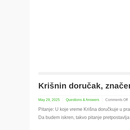
Krišnin doručak, znač
May 29, 2025
Questions & Answers
Comments Off
on
Pitanje: U koje vreme Krišna doručkuje u prak
Krišnin
doručak,
Da budem iskren, takvo pitanje pretpostavlj
značenje
dharme