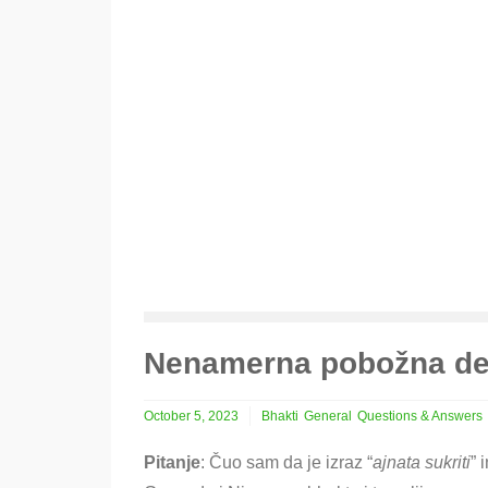
Nenamerna pobožna dela
October 5, 2023
Bhakti
General
Questions & Answers
Pitanje
: Čuo sam da je izraz “
ajnata sukriti
” 