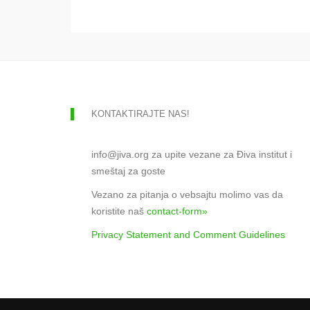
KONTAKTIRAJTE NAS!
info@jiva.org za upite vezane za Điva institut i
smeštaj za goste
Vezano za pitanja o vebsajtu molimo vas da
koristite naš
contact-form»
Privacy Statement and Comment Guidelines