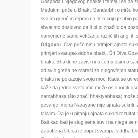
Gospoda i Njegovog bhakte i temelji se na 
Međutim, priče u Bhakti Sandarbhi o mišu koj
svojim gorućim repom i o ptici koju je ubio 
shvatimo doslovno da li bi to značilo da posto
namenjene samo veličanju različitih angi ili 
Odgovor
: Ove priče nisu primjeri ajnata-su
primjeri svarupa-siddha bhakti. Šri Điva Go
bhakti. Bhakti ne zavisi ni o čemu osim o sa
od svih greha ne mareći za njegov/njen statu
bhakti ne pokazuje svoju moć. Kada se uvred
kaže da jedno sveto ime može osloboditi osob
namabhasa (što znači bhaktyabhasa) može da
pevanje imena Narayane nije ajnata-sukriti. Za
takvim. Da je u pitanju ajnata sukriti rezultat
Baš kao kad je stog sena suv i na njega se n
Zapaljena šibica je poput svarupa siddha bhak