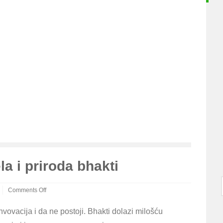
 i priroda bhakti
Comments Off
on
Nenamerna
invovacija i da ne postoji. Bhakti dolazi milošću
pobožna