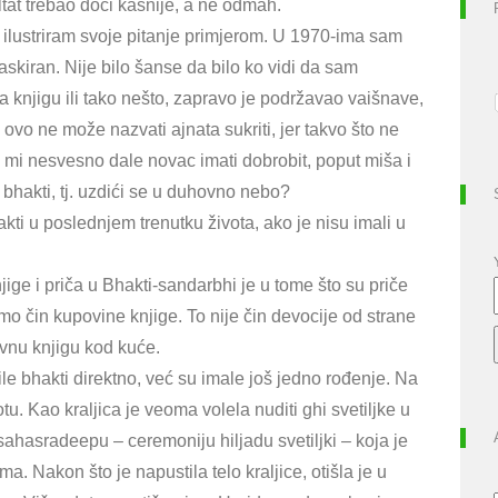
zultat trebao doći kasnije, a ne odmah.
da ilustriram svoje pitanje primjerom. U 1970-ima sam
skiran. Nije bilo šanse da bilo ko vidi da sam
 knjigu ili tako nešto, zapravo je podržavao vaišnave,
 ovo ne može nazvati ajnata sukriti, jer takvo što ne
u mi nesvesno dale novac imati dobrobit, poput miša i
u bhakti, tj. uzdići se u duhovno nebo?
ti u poslednjem trenutku života, ako je nisu imali u
ige i priča u Bhakti-sandarbhi je u tome što su priče
amo čin kupovine knjige. To nije čin devocije od strane
ovnu knjigu kod kuće.
ile bhakti direktno, već su imale još jedno rođenje. Na
tu. Kao kraljica je veoma volela nuditi ghi svetiljke u
hasradeepu – ceremoniju hiljadu svetiljki – koja je
. Nakon što je napustila telo kraljice, otišla je u