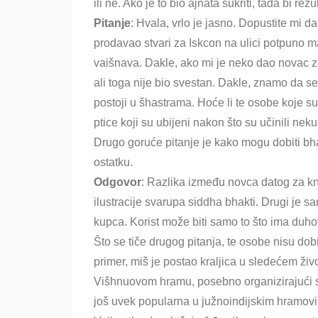
ili ne. Ako je to bio ajnata sukriti, tada bi re
Pitanje
: Hvala, vrlo je jasno. Dopustite mi 
prodavao stvari za Iskcon na ulici potpuno ma
vaišnava. Dakle, ako mi je neko dao novac za
ali toga nije bio svestan. Dakle, znamo da se
postoji u šhastrama. Hoće li te osobe koje s
ptice koji su ubijeni nakon što su učinili nek
Drugo goruće pitanje je kako mogu dobiti bhak
ostatku.
Odgovor
: Razlika između novca datog za knj
ilustracije svarupa siddha bhakti. Drugi je s
kupca. Korist može biti samo to što ima duh
Što se tiče drugog pitanja, te osobe nisu dob
primer, miš je postao kraljica u sledećem živo
Višhnuovom hramu, posebno organizirajući sa
još uvek popularna u južnoindijskim hramovima