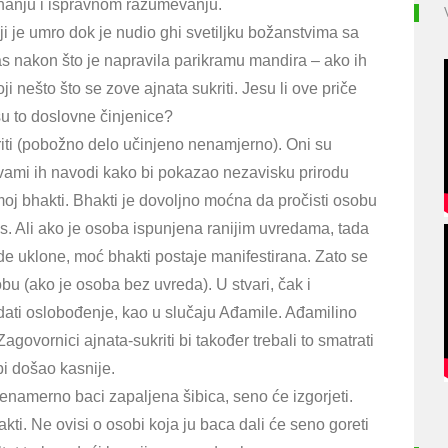
znanju i ispravnom razumevanju.
dela
i
i je umro dok je nudio ghi svetiljku božanstvima sa
priroda
pas nakon što je napravila parikramu mandira – ako ih
bhakti
ji nešto što se zove ajnata sukriti. Jesu li ove priče
su to doslovne činjenice?
kriti (pobožno delo učinjeno nenamjerno). Oni su
svami ih navodi kako bi pokazao nezavisku prirodu
moj bhakti. Bhakti je dovoljno moćna da pročisti osobu
s. Ali ako je osoba ispunjena ranijim uvredama, tada
e uklone, moć bhakti postaje manifestirana. Zato se
u (ako je osoba bez uvreda). U stvari, čak i
ti oslobođenje, kao u slučaju Ađamile. Ađamilino
govornici ajnata-sukriti bi također trebali to smatrati
 bi došao kasnije.
enamerno baci zapaljena šibica, seno će izgorjeti.
ti. Ne ovisi o osobi koja ju baca dali će seno goreti