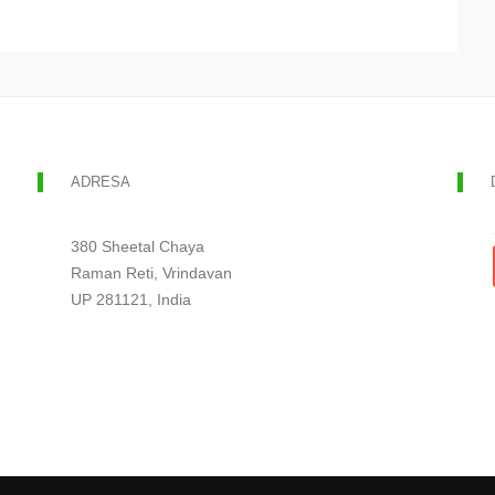
ADRESA
380 Sheetal Chaya
Raman Reti, Vrindavan
UP 281121, India