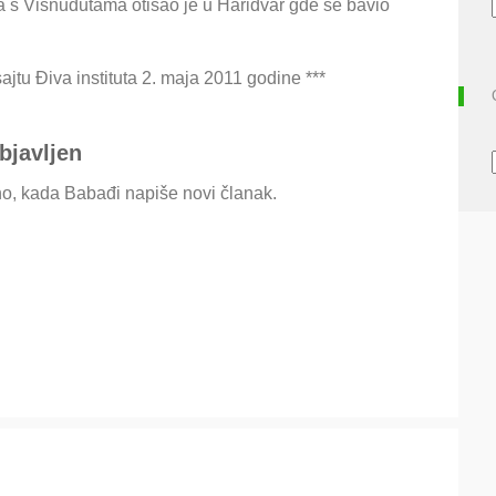
ta s Višnudutama otišao je u Haridvar gde se bavio
jtu Điva instituta 2. maja 2011 godine ***
bjavljen
o, kada Babađi napiše novi članak.