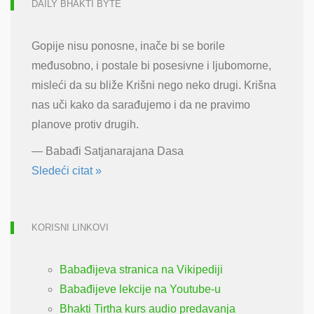
DAILY BHAKTI BYTE
Gopije nisu ponosne, inače bi se borile
međusobno, i postale bi posesivne i ljubomorne,
misleći da su bliže Krišni nego neko drugi. Krišna
nas uči kako da sarađujemo i da ne pravimo
planove protiv drugih.
—
Babađi Satjanarajana Dasa
Sledeći citat »
KORISNI LINKOVI
Babađijeva stranica na Vikipediji
Babađijeve lekcije na Youtube-u
Bhakti Tirtha kurs audio predavanja