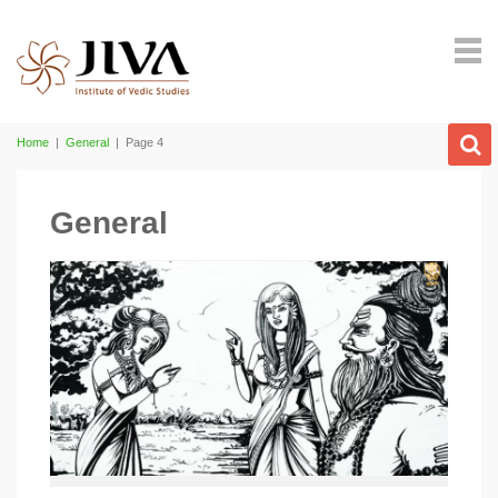
Home
|
General
|
Page 4
General