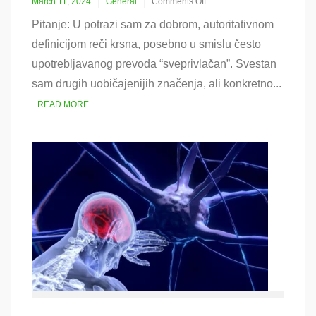
March 11, 2024
General
Comments Off
on
Pitanje: U potrazi sam za dobrom, autoritativnom
Značenje
reči
definicijom reči kṛṣṇa, posebno u smislu često
Krišna,
upotrebljavanog prevoda “sveprivlačan”. Svestan
mantre,
avatari
sam drugih uobičajenijih značenja, ali konkretno...
READ MORE