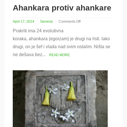
Ahankara protiv ahankare
April 17, 2024
General
Comments Off
on
Prakriti ima 24 evolutivna
Ahankara
protiv
koraka, ahankara (egoizam) je drugi na listi. Iako
ahankare
drugi, on je šef i vlada nad svim ostalim. Ništa se
ne dešava bez...
READ MORE