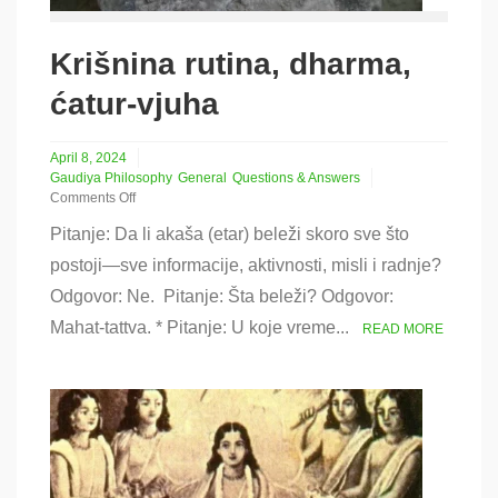
Krišnina rutina, dharma,
ćatur-vjuha
April 8, 2024
Gaudiya Philosophy
General
Questions & Answers
Comments Off
on
Pitanje: Da li akaša (etar) beleži skoro sve što
Krišnina
rutina,
postoji—sve informacije, aktivnosti, misli i radnje?
dharma,
Odgovor: Ne. Pitanje: Šta beleži? Odgovor:
ćatur-
vjuha
Mahat-tattva. * Pitanje: U koje vreme...
READ MORE