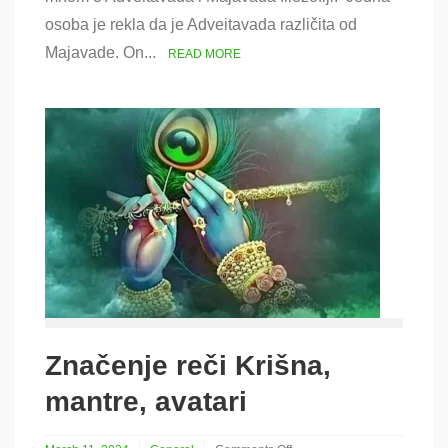
Gaudija
osoba je rekla da je Adveitavada različita od
filozofija
Majavade. On...
READ MORE
Značenje reči Krišna,
mantre, avatari