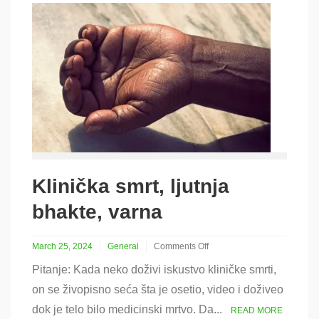
Klinička smrt, ljutnja
bhakte, varna
March 25, 2024
General
Comments Off
on
Pitanje: Kada neko doživi iskustvo kliničke smrti,
Klinička
smrt,
on se živopisno seća šta je osetio, video i doživeo
ljutnja
dok je telo bilo medicinski mrtvo. Da...
bhakte,
READ MORE