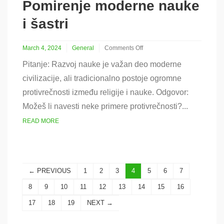
Pomirenje moderne nauke
i šastri
March 4, 2024
General
Comments Off
on
Pitanje: Razvoj nauke je važan deo moderne
Pomirenje
moderne
civilizacije, ali tradicionalno postoje ogromne
nauke
protivrečnosti između religije i nauke. Odgovor:
i
šastri
Možeš li navesti neke primere protivrečnosti?...
READ MORE
← PREVIOUS
1
2
3
4
5
6
7
8
9
10
11
12
13
14
15
16
17
18
19
NEXT →