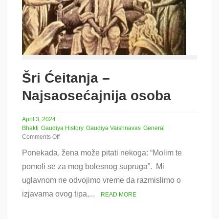
Šri Ćeitanja –
Najsaosećajnija osoba
April 3, 2024
Bhakti
Gaudiya History
Gaudiya Vaishnavas
General
Comments Off
on
Ponekada, žena može pitati nekoga: “Molim te
Šri
Ćeitanja
pomoli se za mog bolesnog supruga”. Mi
–
uglavnom ne odvojimo vreme da razmislimo o
Najsaosećajnija
osoba
izjavama ovog tipa,...
READ MORE