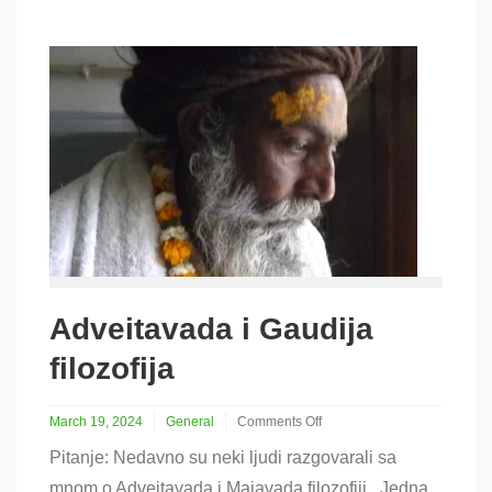
varna
Adveitavada i Gaudija
filozofija
March 19, 2024
General
Comments Off
on
Pitanje: Nedavno su neki ljudi razgovarali sa
Adveitavada
i
mnom o Adveitavada i Majavada filozofiji. Jedna