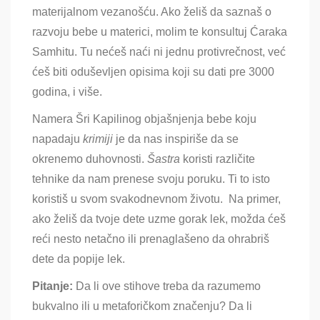
materijalnom vezanošću. Ako želiš da saznaš o
razvoju bebe u materici, molim te konsultuj Ćaraka
Samhitu. Tu nećeš naći ni jednu protivrečnost, već
ćeš biti oduševljen opisima koji su dati pre 3000
godina, i više.
Namera Šri Kapilinog objašnjenja bebe koju
napadaju
krimiji
je da nas inspiriše da se
okrenemo duhovnosti.
Šastra
koristi različite
tehnike da nam prenese svoju poruku. Ti to isto
koristiš u svom svakodnevnom životu. Na primer,
ako želiš da tvoje dete uzme gorak lek, možda ćeš
reći nesto netačno ili prenaglašeno da ohrabriš
dete da popije lek.
Pitanje:
Da li ove stihove treba da razumemo
bukvalno ili u metaforičkom značenju? Da li