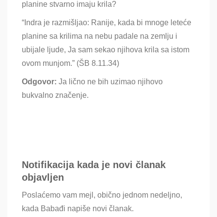
planine stvarno imaju krila?
“Indra je razmišljao: Ranije, kada bi mnoge leteće
planine sa krilima na nebu padale na zemlju i
ubijale ljude, Ja sam sekao njihova krila sa istom
ovom munjom.” (ŠB 8.11.34)
Odgovor:
Ja lično ne bih uzimao njihovo
bukvalno značenje.
Notifikacija kada je novi članak
objavljen
Poslaćemo vam mejl, obično jednom nedeljno,
kada Babađi napiše novi članak.