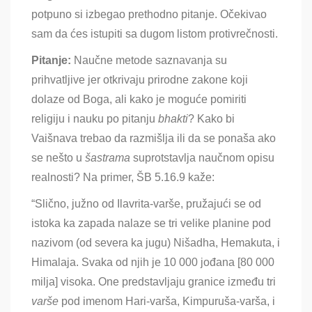
potpuno si izbegao prethodno pitanje. Očekivao
sam da ćes istupiti sa dugom listom protivrečnosti.
Pitanje:
Naučne metode saznavanja su
prihvatljive jer otkrivaju prirodne zakone koji
dolaze od Boga, ali kako je moguće pomiriti
religiju i nauku po pitanju
bhakti
? Kako bi
Vaišnava trebao da razmišlja ili da se ponaša ako
se nešto u
šas
trama
suprotstavlja naučnom opisu
realnosti? Na primer, ŠB 5.16.9 kaže:
“Slično, južno od Ilavrita-varše, pružajući se od
istoka ka zapada nalaze se tri velike planine pod
nazivom (od severa ka jugu) Nišadha, Hemakuta, i
Himalaja. Svaka od njih je 10 000 jođana [80 000
milja] visoka. One predstavljaju granice između tri
varše
pod imenom
Hari-varša, Kimpuruša-varša, i