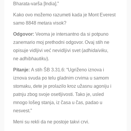
Bharata-varša [India].”
Kako ovo možemo razumeti kada je Mont Everest
samo 8848 metara visok?
Odgovor:
Veoma je intersantno da si potpuno
zanemario moj prethodni odgovor. Ovaj stih ne
opisuje vidljivi već nevidljivi svet
(
adhidaiviku
,
ne
adhibhautiku
).
Pitanje:
A stih ŠB 3.31.6: “Ugriženo iznova i
iznova svuda po telu gladnim crvima u samom
stomaku, dete je prolazilo kroz užasnu agoniju i
patnju zbog svoje osetljivosti. Tako je, usled
mnogo lošeg stanja, iz časa u čas, padao u
nesvest.”
Meni su rekli da ne postoje takvi crvi.