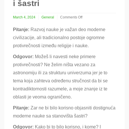
i šastri
March 4, 2024
General
Comments Off
on
Pomirenje
Pitanje:
Razvoj nauke je važan deo moderne
moderne
civilizacije, ali tradicionalno postoje ogromne
nauke
i
protivrečnosti između religije i nauke.
šastri
Odgovor:
Možeš li navesti neke primere
protivrečnosti? Ne želim ništa vezano za
astronomiju ili za strukturu univerzuma jer je to
tema koja zahteva određenu stručnost da bi se
kontradiktornosti razumele, a moje znanje iz te
oblasti je veoma ograničeno.
Pitanje:
Zar ne bi bilo korisno objasniti dostignuća
moderne nauke sa stanovišta šastri?
Odgovor:
K
ako bi to bilo korisno, i kome? I