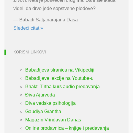
Život drveta je posvećen drugima. Da li ste ikada
videli da drvo jede sopstvene plodove?
—
Babađi Satjanarajana Dasa
Sledeći citat »
KORISNI LINKOVI
Babađijeva stranica na Vikipediji
Babađijeve lekcije na Youtube-u
Bhakti Tirtha kurs audio predavanja
Điva Ajurveda
Điva vedska psihologija
Gaudiya Grantha
Magazin Vrindavan Danas
Online prodavnica – knjige i predavanja