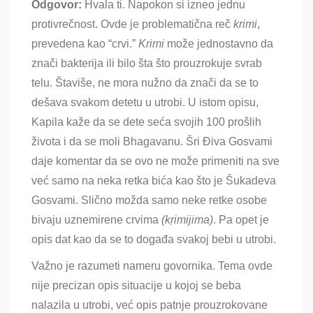
Odgovor:
Hvala ti. Napokon si izneo jednu
protivrečnost. Ovde je problematična reč
krimi
,
prevedena kao “crvi.”
Krimi
može jednostavno da
znači bakterija ili bilo šta što prouzrokuje svrab
telu. Štaviše, ne mora nužno da znači da se to
dešava svakom detetu u utrobi. U istom opisu,
Kapila kaže da se dete seća svojih 100 prošlih
života i da se moli Bhagavanu. Šri Điva Gosvami
daje komentar da se ovo ne može primeniti na sve
već samo na neka retka bića kao što je Šukadeva
Gosvami. Slično možda samo neke retke osobe
bivaju uznemirene crvima
(
kṛimijima)
. Pa opet je
opis dat kao da se to događa svakoj bebi u utrobi.
Važno je razumeti nameru govornika. Tema ovde
nije precizan opis situacije u kojoj se beba
nalazila u utrobi, već opis patnje prouzrokovane