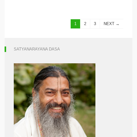
1
2
3
NEXT →
SATYANARAYANA DASA