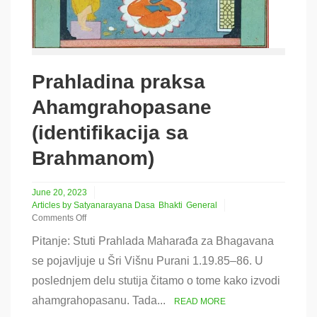
Prahladina praksa
Ahamgrahopasane
(identifikacija sa
Brahmanom)
June 20, 2023
Articles by Satyanarayana Dasa
Bhakti
General
Comments Off
on
Pitanje: Stuti Prahlada Maharađa za Bhagavana
Prahladina
praksa
se pojavljuje u Šri Višnu Purani 1.19.85–86. U
Ahamgrahopasane
poslednjem delu stutija čitamo o tome kako izvodi
(identifikacija
sa
ahamgrahopasanu. Tada...
READ MORE
Brahmanom)