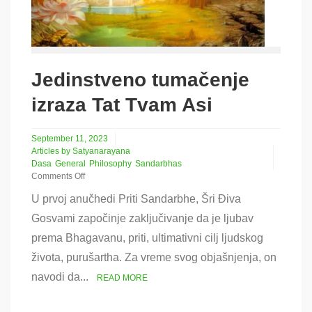
Jedinstveno tumačenje
izraza Tat Tvam Asi
September 11, 2023
Articles by Satyanarayana
Dasa
General
Philosophy
Sandarbhas
Comments Off
on
U prvoj anučhedi Priti Sandarbhe, Šri Điva
Jedinstveno
tumačenje
Gosvami započinje zaključivanje da je ljubav
izraza
prema Bhagavanu, priti, ultimativni cilj ljudskog
Tat
Tvam
života, purušartha. Za vreme svog objašnjenja, on
Asi
navodi da...
READ MORE