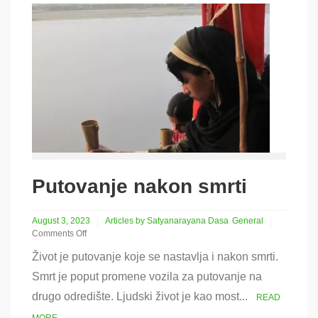
Putovanje nakon smrti
August 3, 2023
Articles by Satyanarayana Dasa
General
Comments Off
on
Život je putovanje koje se nastavlja i nakon smrti.
Putovanje
nakon
Smrt je poput promene vozila za putovanje na
smrti
drugo odredište. Ljudski život je kao most...
READ
MORE