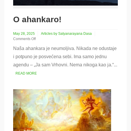
O ahankaro!
May 28, 2025
Articles by Satyanarayana Dasa
Comments Off
on
Naša ahankara je neumoljiva. Nikada ne odustaje
O
ahankaro!
i potpuno je posvećena sebi. Ima samo jednu
agendu – „Ja sam Vrhovni. Nema nikoga kao ja.“...
READ MORE