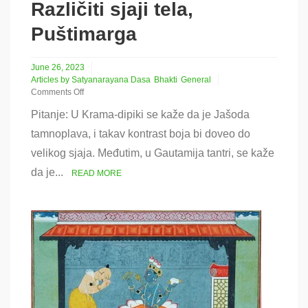
Različiti sjaji tela,
Puštimarga
June 26, 2023
Articles by Satyanarayana Dasa
Bhakti
General
Comments Off
on
Pitanje: U Krama-dipiki se kaže da je Jašoda
Različiti
sjaji
tamnoplava, i takav kontrast boja bi doveo do
tela,
velikog sjaja. Međutim, u Gautamija tantri, se kaže
Puštimarga
da je...
READ MORE