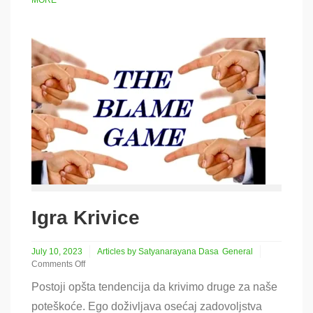
Igra Krivice
July 10, 2023
Articles by Satyanarayana Dasa
General
Comments Off
on
Postoji opšta tendencija da krivimo druge za naše
Igra
Krivice
poteškoće. Ego doživljava osećaj zadovoljstva