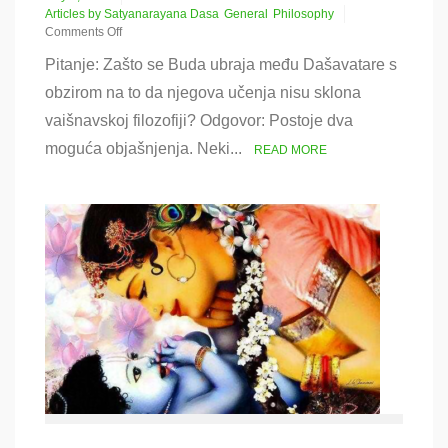
Articles by Satyanarayana Dasa
General
Philosophy
Comments Off
on
Pitanje: Zašto se Buda ubraja među Dašavatare s
Buda-
Misterije,
obzirom na to da njegova učenja nisu sklona
Brahman-
vaišnavskoj filozofiji? Odgovor: Postoje dva
Realizacija
moguća objašnjenja. Neki...
READ MORE