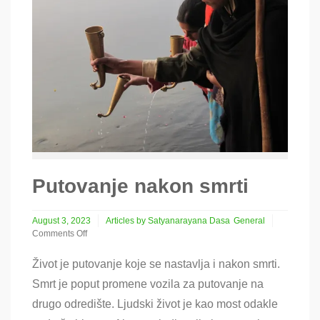
Putovanje nakon smrti
August 3, 2023
Articles by Satyanarayana Dasa
General
Comments Off
on
Putovanje
Život je putovanje koje se nastavlja i nakon smrti.
nakon
Smrt je poput promene vozila za putovanje na
smrti
drugo odredište. Ljudski život je kao most odakle