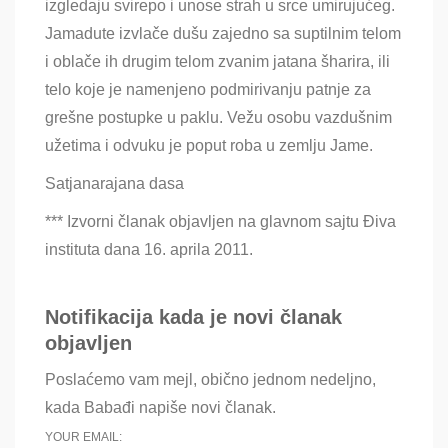
izgledaju svirepo i unose strah u srce umirujućeg.
Jamadute izvlače dušu zajedno sa suptilnim telom
i oblače ih drugim telom zvanim jatana šharira, ili
telo koje je namenjeno podmirivanju patnje za
grešne postupke u paklu. Vežu osobu vazdušnim
užetima i odvuku je poput roba u zemlju Jame.
Satjanarajana dasa
***
Izvorni članak objavljen na glavnom sajtu Điva
instituta dana 16
. aprila 2011.
Notifikacija kada je novi članak
objavljen
Poslaćemo vam mejl, obično jednom nedeljno,
kada Babađi napiše novi članak.
YOUR EMAIL: