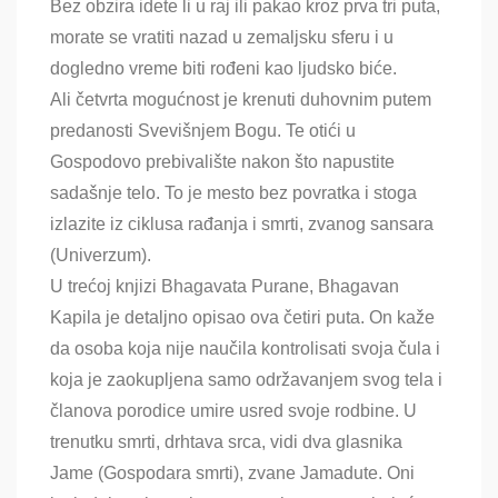
Bez obzira idete li u raj ili pakao kroz prva tri puta,
morate se vratiti nazad u zemaljsku sferu i u
dogledno vreme biti rođeni kao ljudsko biće.
Ali četvrta mogućnost je krenuti duhovnim putem
predanosti Svevišnjem Bogu. Te otići u
Gospodovo prebivalište nakon što napustite
sadašnje telo. To je mesto bez povratka i stoga
izlazite iz ciklusa rađanja i smrti, zvanog sansara
(Univerzum).
U trećoj knjizi Bhagavata Purane, Bhagavan
Kapila je detaljno opisao ova četiri puta. On kaže
da osoba koja nije naučila kontrolisati svoja čula i
koja je zaokupljena samo održavanjem svog tela i
članova porodice umire usred svoje rodbine. U
trenutku smrti, drhtava srca, vidi dva glasnika
Jame (Gospodara smrti), zvane Jamadute. Oni