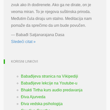
zvuk ako ih dodirenete. Ako ga ne dirate, on je
veoma miran. To je njegova suštinska priroda.
Međutim čula diraju um stalno. Meditacija nam
pomaže da sprečimo da um bude povučen.
—
Babađi Satjanarajana Dasa
Sledeći citat »
KORISNI LINKOVI
Babađijeva stranica na Vikipediji
Babađijeve lekcije na Youtube-u
Bhakti Tirtha kurs audio predavanja
Điva Ajurveda
Điva vedska psihologija