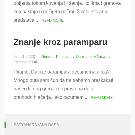
i
ubijanja tokom kuvanja ili šetnje, itd. Ima i grehova
uvrede
koji nastaju u nečijem načinu života, sticanju
svetom
imenu
sredstava...
READ MORE
Znanje kroz paramparu
June 1, 2023
General
Philosophy
Questions & Answers
Comments Off
on
Pitanje: Da li je parampara dvosmerna ulica?
Znanje
kroz
Mnogo puta sam čuo da ne trebamo preskakati
paramparu
našeg ličnog gurua i ići pravo na dela
prethodnih ačarja. Iako razumem...
READ MORE
SATYANARAYANA DASA