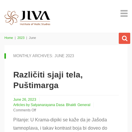
Home
|
2023
|
June
MONTHLY ARCHIVES: JUNE 2023
Različiti sjaji tela,
Puštimarga
June 26, 2023
Articles by Satyanarayana Dasa
Bhakti
General
Comments Off
on
Pitanje: U Krama-dipiki se kaže da je Jašoda
Različiti
sjaji
tamnoplava, i takav kontrast boja bi doveo do
tela,