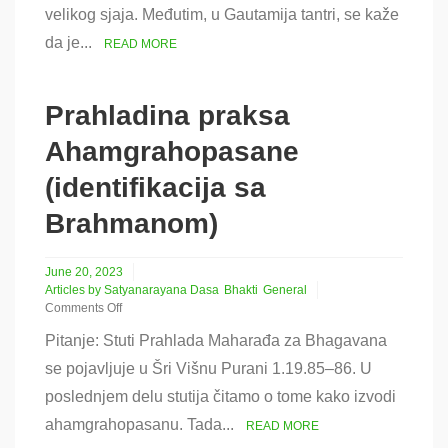
velikog sjaja. Međutim, u Gautamija tantri, se kaže
Puštimarga
da je...
READ MORE
Prahladina praksa
Ahamgrahopasane
(identifikacija sa
Brahmanom)
June 20, 2023
Articles by Satyanarayana Dasa
Bhakti
General
Comments Off
on
Pitanje: Stuti Prahlada Maharađa za Bhagavana
Prahladina
praksa
se pojavljuje u Šri Višnu Purani 1.19.85–86. U
Ahamgrahopasane
poslednjem delu stutija čitamo o tome kako izvodi
(identifikacija
sa
ahamgrahopasanu. Tada...
READ MORE
Brahmanom)