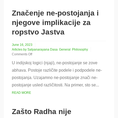
Značenje ne-postojanja i
njegove implikacije za
ropstvo Jastva
June 16, 2023
Articles by Satyanarayana Dasa
General
Philosophy
Comments Off
on
U indijskoj logici (njaji), ne-postojanje se zove
Značenje
ne-
abhava. Postoje različite podele i podpodele ne-
postojanja
postojanja. Uzajamno ne-postojanje znači ne-
i
njegove
postojanje usled različitosti. Na primer, sto se...
implikacije
za
READ MORE
ropstvo
Jastva
Zašto Radha nije