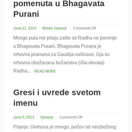
pomenuta u Bhagavata
Purani
June 12, 2023
Bhakti
General
Comments Off
on
Mnogo puta me pitaju zašto se Radha ne pominje
Zašto
Radha
u Bhagavata Purani. Bhagavata Purana je
nije
vrhovna pramana za Gaudija vaišnave, čija su
pomenuta
u
vrhovna obožavana božanstva (išta-devata)
Bhagavata
Radha...
Purani
READ MORE
Gresi i uvrede svetom
imenu
June 5, 2023
General
Comments Off
on
Pitanje: Grehova je mnogo, počev od neizbežnog
Gresi