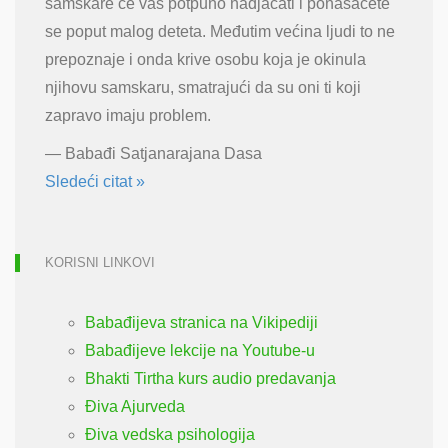
samskare će vas potpuno nadjačati i ponašaćete
se poput malog deteta. Međutim većina ljudi to ne
prepoznaje i onda krive osobu koja je okinula
njihovu samskaru, smatrajući da su oni ti koji
zapravo imaju problem.
—
Babađi Satjanarajana Dasa
Sledeći citat »
KORISNI LINKOVI
Babađijeva stranica na Vikipediji
Babađijeve lekcije na Youtube-u
Bhakti Tirtha kurs audio predavanja
Điva Ajurveda
Điva vedska psihologija