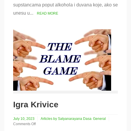
supstancama poput alkohola i duvana koje, ako se
uma
unesu u...
READ MORE
Igra Krivice
July 10, 2023
Articles by Satyanarayana Dasa
General
Comments Off
on