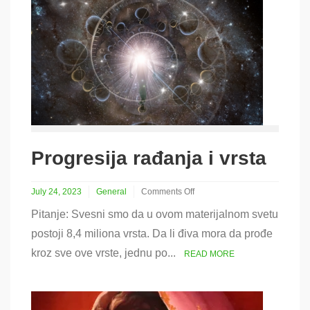
Progresija rađanja i vrsta
July 24, 2023
General
Comments Off
on
Pitanje: Svesni smo da u ovom materijalnom svetu
Progresija
rađanja
postoji 8,4 miliona vrsta. Da li điva mora da prođe
i
kroz sve ove vrste, jednu po...
vrsta
READ MORE