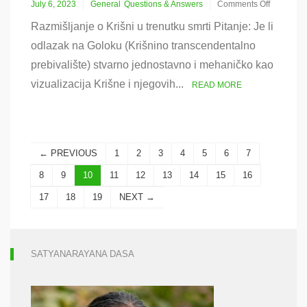
July 6, 2023
General
Questions & Answers
Comments Off
on
Razmišljanje o Krišni u trenutku smrti Pitanje: Je li
Kratka
pitanja
odlazak na Goloku (Krišnino transcendentalno
i
prebivalište) stvarno jednostavno i mehaničko kao
odgovori
vizualizacija Krišne i njegovih...
READ MORE
← PREVIOUS
1
2
3
4
5
6
7
8
9
10
11
12
13
14
15
16
17
18
19
NEXT →
SATYANARAYANA DASA