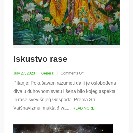
Iskustvo rase
July 27, 2023
General
Comments Off
on
Pitanje: Pokušavam razumeti da li je oslobođena
Iskustvo
rase
điva u duhovnom svetu lišena bilo kojeg aspekta
ili rase svevišnjeg Gospoda. Prema Šri
Vaišnavizmu, mukta điva...
READ MORE