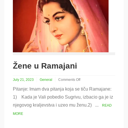
Žene u Ramajani
July 21, 2023
General
Comments Off
on
Pitanje: Imam dva pitanja koja se tiču Ramajane:
Žene
u
1) Kada je Vali pobedio Sugrivu, izbacio ga je iz
Ramajani
njegovog kraljevstva i uzeo mu ženu.2) ...
READ
MORE