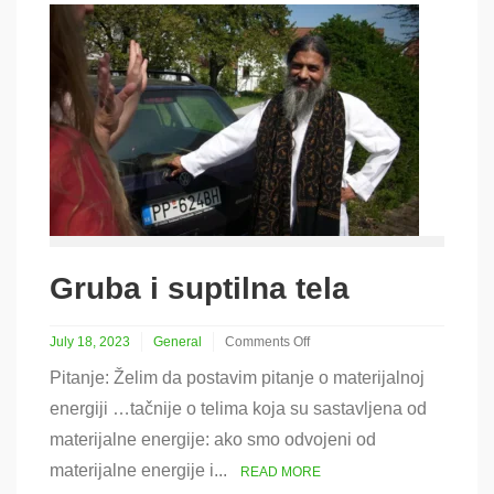
Gruba i suptilna tela
July 18, 2023
General
Comments Off
on
Pitanje: Želim da postavim pitanje o materijalnoj
Gruba
i
energiji …tačnije o telima koja su sastavljena od
suptilna
materijalne energije: ako smo odvojeni od
tela
materijalne energije i...
READ MORE