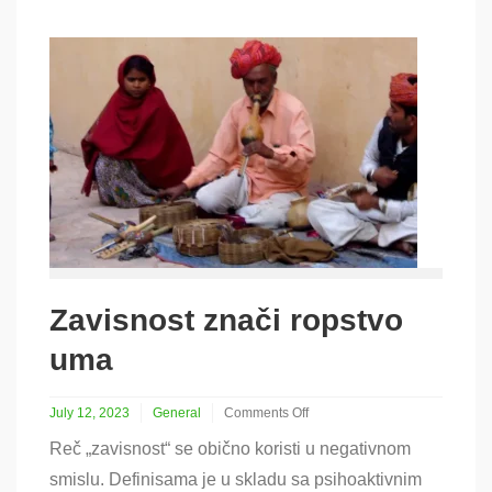
Zavisnost znači ropstvo
uma
July 12, 2023
General
Comments Off
on
Reč „zavisnost“ se obično koristi u negativnom
Zavisnost
znači
smislu. Definisama je u skladu sa psihoaktivnim
ropstvo