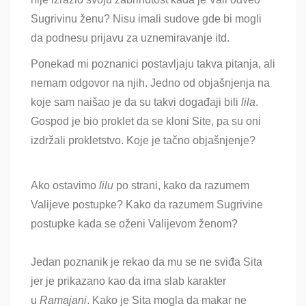
Sugrivinu ženu? Nisu imali sudove gde bi mogli
da podnesu prijavu za uznemiravanje itd.
Ponekad mi poznanici postavljaju takva pitanja, ali
nemam odgovor na njih. Jedno od objašnjenja na
koje sam naišao je da su takvi događaji bili
lila
.
Gospod je bio proklet da se kloni Site, pa su oni
izdržali prokletstvo. Koje je tačno objašnjenje?
Ako ostavimo
lilu
po strani, kako da razumem
Valijeve postupke? Kako da razumem Sugrivine
postupke kada se oženi Valijevom ženom?
Jedan poznanik je rekao da mu se ne sviđa Sita
jer je prikazano kao da ima slab karakter
u
Ramajani
. Kako je Sita mogla da makar ne