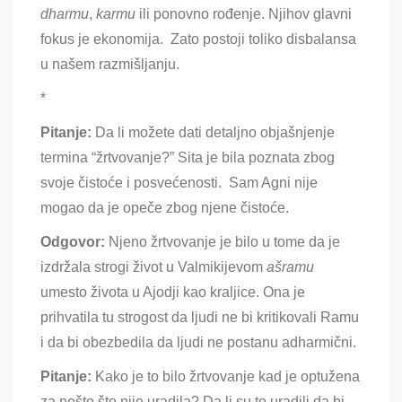
dharmu
,
karmu
ili ponovno rođenje. Njihov glavni
fokus je ekonomija. Zato postoji toliko disbalansa
u našem razmišljanju.
*
Pitanje:
Da li možete dati detaljno objašnjenje
termina
“žrtvovanje?” Sita je bila poznata zbog
svoje čistoće i posvećenosti. Sam Agni nije
mogao da je opeče zbog njene čistoće.
Odgovor:
Njeno žrtvovanje je bilo u tome da je
izdržala strogi život u Valmikijevom
aš
ramu
umesto života u
Ajodji kao kraljice. Ona je
prihvatila tu strogost da ljudi ne bi kritikovali Ramu
i da bi obezbedila da ljudi ne postanu adharmični.
Pitanje:
Kako je to bilo žrtvovanje kad je optužena
za nešto što nije uradila
? Da li su to uradili da bi