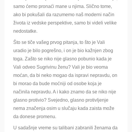
samo ćemo pronaći mane u njima
. Slično tome,
ako bi pokušali da razumemo naš moderni način
života iz vedske perspektive, samo bi videli velike
nedostatke.
Što se tiče vašeg prvog pitanja, to što je Vali
uradio je bilo pogrešno, i on je bio kažnjen zbog
toga. Zašto se niko nije glasno pobunio kada je
Vali odveo Sugrivinu ženu? Vali je bio veoma
moćan, da bi neko mogao da ispravi nepravdu, on
bi morao da bude moćniji od osobe koja je
načinila nepravdu. A i kako znamo da se niko nije
glasno protivio? Svejedno, glasno protivljenje
nema značenja osim u slučaju kada zaista može
da donese promenu.
U sadašnje vreme su talibani zabranili ženama da