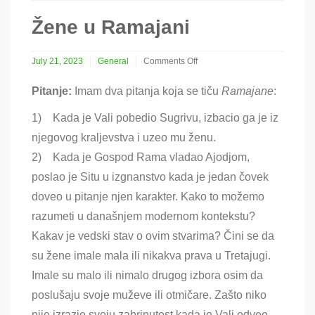
Žene u Ramajani
July 21, 2023
General
Comments Off
on
Žene
Pitanje:
Imam dva pitanja koja se tiču
Ramajane
:
u
Ramajani
1) Kada je Vali pobedio Sugrivu, izbacio ga je iz
njegovog kraljevstva i uzeo mu ženu.
2) Kada je Gospod Rama vladao Ajodjom,
poslao je Situ u izgnanstvo kada je jedan čovek
doveo u pitanje njen karakter. Kako to možemo
razumeti u današnjem modernom kontekstu?
Kakav je vedski stav o ovim stvarima? Čini se da
su žene imale mala ili nikakva prava u Tretajugi.
Imale su malo ili nimalo drugog izbora osim da
poslušaju svoje muževe ili otmičare. Zašto niko
nije izrazio svoju zabrinutost kada je Vali odveo