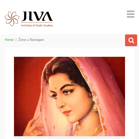
Home
|
Žene u Ramajani