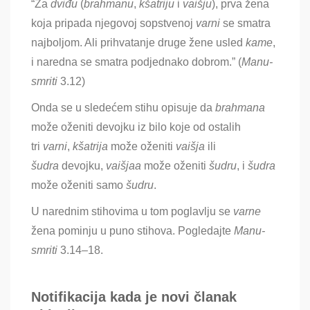
“Za
dviđu
(
brahmanu
,
kšatriju
i
vaišju
), prva žena
koja pripada njegovoj sopstvenoj
varni
se smatra
najboljom
. Ali prihvatanje druge žene usled
kame
,
i naredna se smatra podjednako dobrom.” (
Manu-
smriti
3.12)
Onda se u sledećem stihu opisuje da
brahmana
može oženiti devojku iz bilo koje od ostalih
tri
varni
,
kšatrija
može oženiti
vaišja
ili
šudra
devojku,
vaišjaa
može oženiti
šu
dru
, i
šu
dra
može oženiti samo
šu
dru
.
U narednim stihovima u tom poglavlju se
varne
žena pominju u puno stihova
. Pogledajte
Manu-
smriti
3.14–18.
Notifikacija kada je novi članak