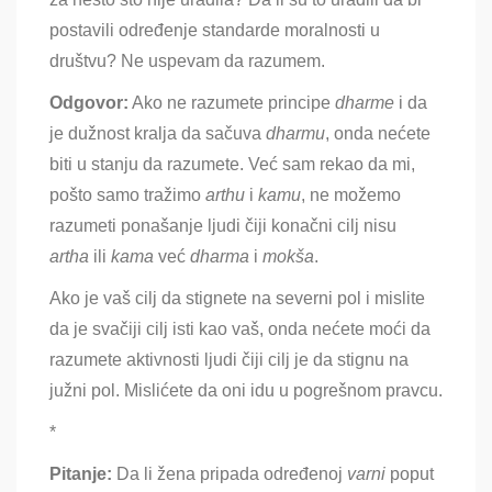
postavili određenje standarde moralnosti u
društvu? Ne uspevam da razumem.
Odgovor:
Ako ne razumete principe
dharme
i da
je dužnost kralja da sačuva
dharmu
, onda nećete
biti u stanju da razumete. Već sam rekao da mi,
pošto samo tražimo
arthu
i
kamu
, ne možemo
razumeti ponašanje ljudi čiji konačni cilj nisu
artha
ili
kama
već
dharma
i
mokša
.
Ako je vaš cilj da stignete na severni pol i mislite
da je svačiji cilj isti kao vaš, onda nećete moći da
razumete aktivnosti ljudi čiji cilj je da stignu na
južni pol. Mislićete da oni idu u pogrešnom pravcu.
*
Pitanje:
Da li žena pripada određenoj
varni
poput