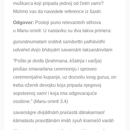
muškarca koji pripada jednoj od četiri
varni
?
Molimo vas da navedete reference iz šastri.
Odgovor:
Postoji puno relevantnih stihova
u
Manu-smriti
. U nastavku su dva takva primera:
guruṇānumataṁ snātvā samāvṛtto yathāvidhi
udvahet dvijo bhāryāṁ savarṇāṁ lakṣaṇānvitam
“Pošto je
dviđa
(
brahmana
,
kšatrija
i
vaišja
)
prošao
smavartana
ceremoniju
i sproveo
ceremonijalno kupanje, uz dozvolu svog gurua, on
treba oženiti devojku koja pripada njegovoj
sopstvenoj
varni
i koja ima odgovarajuće
osobine
.” (
Manu-smriti
3.4)
savarṇāgre dvijātīnāṁ praśastā dārakarmaṇī
kāmatastu pravṛṭṭānām imāḥ syuḥ kramaśō varāḥ