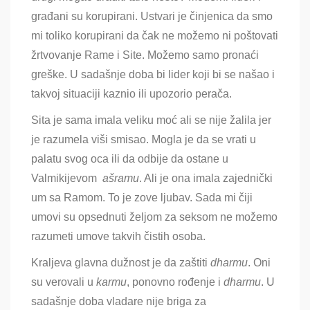
građani su korupirani. Ustvari je činjenica da smo
mi toliko korupirani da čak ne možemo ni poštovati
žrtvovanje Rame i Site. Možemo samo pronaći
greške. U sadašnje doba bi lider koji bi se našao i
takvoj situaciji kaznio ili upozorio perača.
Sita je sama imala veliku moć ali se nije žalila jer
je razumela viši smisao. Mogla je da se vrati u
palatu svog oca ili da odbije da ostane u
Valmikijevom
aš
ramu
. Ali je ona imala zajednički
um sa Ramom. To je zove ljubav. Sada mi čiji
umovi su opsednuti željom za seksom ne možemo
razumeti umove takvih čistih osoba.
Kraljeva glavna dužnost je da zaštiti
dharmu
. Oni
su verovali u
karmu
, ponovno rođenje i
dharmu
. U
sadašnje doba vladare nije briga za