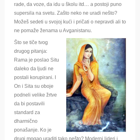
rade, da voze, da idu u školu itd… a postoji puno
supersila na svetu. Zašto neko ne uradi nešto?
Možeš sedeti u svojoj kući i pričati o nepravdi ali to
ne pomaže ženama u Avganistanu.
Što se tiče tvog
drugog pitanja:
Rama je poslao Situ
daleko da ljudi ne
postali korupirani. I
On i Sita su oboje
podneli velike žrtve
da bi postavili
standard za
dharmično
ponašanje. Ko je
drugi mogao uraditi tako nešto? Moderni lideri i