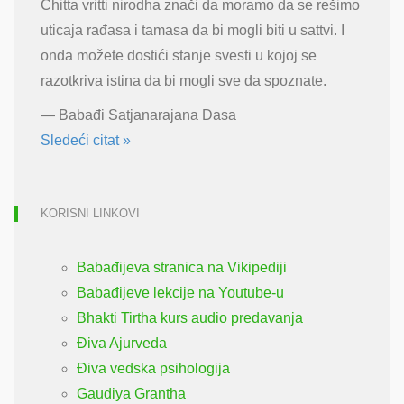
Chitta vritti nirodha znači da moramo da se rešimo
uticaja rađasa i tamasa da bi mogli biti u sattvi. I
onda možete dostići stanje svesti u kojoj se
razotkriva istina da bi mogli sve da spoznate.
—
Babađi Satjanarajana Dasa
Sledeći citat »
KORISNI LINKOVI
Babađijeva stranica na Vikipediji
Babađijeve lekcije na Youtube-u
Bhakti Tirtha kurs audio predavanja
Điva Ajurveda
Điva vedska psihologija
Gaudiya Grantha