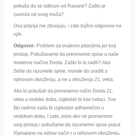
pokuša da se odbrani od Ravane? Zašto je
zavisila od svog muža?
Ova pitanja me zbunjuju, i zato tražim odgovore na
njih.
Odgovor:
Problem sa ovakvim pitanjima jer tvoj
pristup
. Pokušavamo da prenesemo spise u naše
moderne načine života. Zašto bi to radili? Ako
želite da razumete spise, morate do uraditi u
njihovom okruženju, a ne u okruženju 21. veka.
Ako bi pokušali da prenesemo način života 21.
veka u vedsko doba, izgledali bi kao ludaci. Sve
što radimo sada bi izgledalo adharmično u
vedskom dobu. I zato, osim ako ne promenimo
svoj pristup i pokušamo da razumemo spise poput
Ramajane
na njihov način i u njihovom okruženju,