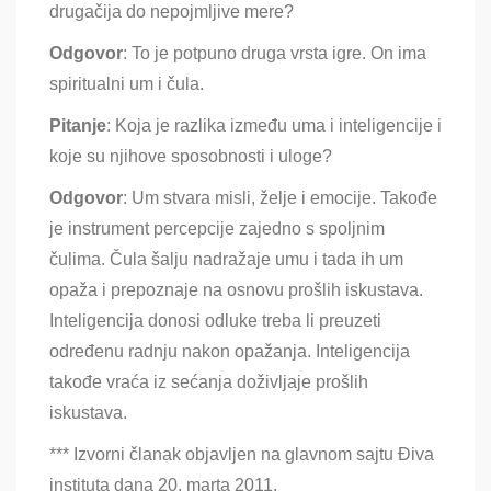
drugačija do nepojmljive mere?
Odgovor
: To je potpuno druga vrsta igre. On ima
spiritualni um i čula.
Pitanje
: Koja je razlika između uma i inteligencije i
koje su njihove sposobnosti i uloge?
Odgovor
: Um stvara misli, želje i emocije. Takođe
je instrument percepcije zajedno s spoljnim
čulima. Čula šalju nadražaje umu i tada ih um
opaža i prepoznaje na osnovu prošlih iskustava.
Inteligencija donosi odluke treba li preuzeti
određenu radnju nakon opažanja. Inteligencija
takođe vraća iz sećanja doživljaje prošlih
iskustava.
***
Izvorni članak objavljen na glavnom sajtu Điva
instituta dana
20. marta 2011.