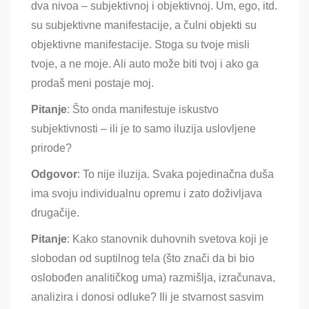
dva nivoa – subjektivnoj i objektivnoj. Um, ego, itd.
su subjektivne manifestacije, a čulni objekti su
objektivne manifestacije. Stoga su tvoje misli
tvoje, a ne moje. Ali auto može biti tvoj i ako ga
prodaš meni postaje moj.
Pitanje
: Što onda manifestuje iskustvo
subjektivnosti – ili je to samo iluzija uslovljene
prirode?
Odgovor
: To nije iluzija. Svaka pojedinačna duša
ima svoju individualnu opremu i zato doživljava
drugačije.
Pitanje
: Kako stanovnik duhovnih svetova koji je
slobodan od suptilnog tela (što znači da bi bio
oslobođen analitičkog uma) razmišlja, izračunava,
analizira i donosi odluke? Ili je stvarnost sasvim