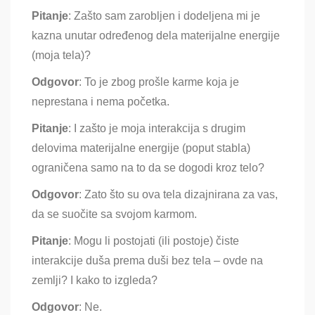
Pitanje
: Zašto sam zarobljen i dodeljena mi je
kazna unutar određenog dela materijalne energije
(moja tela)?
Odgovor
: To je zbog prošle karme koja je
neprestana i nema početka.
Pitanje
: I zašto je moja interakcija s drugim
delovima materijalne energije (poput stabla)
ograničena samo na to da se dogodi kroz telo?
Odgovor
: Zato što su ova tela dizajnirana za vas,
da se suočite sa svojom karmom.
Pitanje
: Mogu li postojati (ili postoje) čiste
interakcije duša prema duši bez tela – ovde na
zemlji? I kako to izgleda?
Odgovor
: Ne.