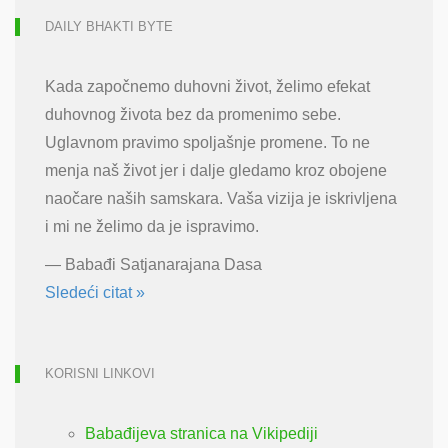
DAILY BHAKTI BYTE
Kada započnemo duhovni život, želimo efekat
duhovnog života bez da promenimo sebe.
Uglavnom pravimo spoljašnje promene. To ne
menja naš život jer i dalje gledamo kroz obojene
naočare naših samskara. Vaša vizija je iskrivljena
i mi ne želimo da je ispravimo.
—
Babađi Satjanarajana Dasa
Sledeći citat »
KORISNI LINKOVI
Babađijeva stranica na Vikipediji