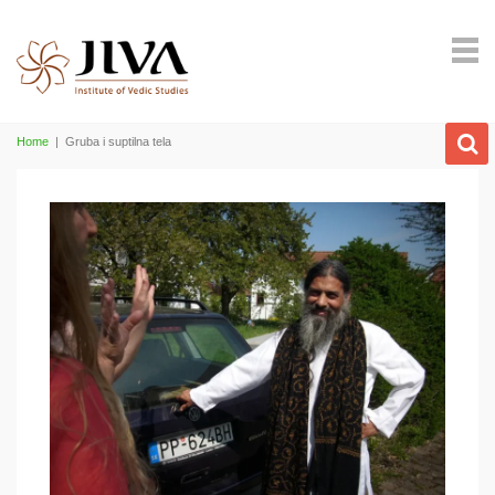
Home
|
Gruba i suptilna tela