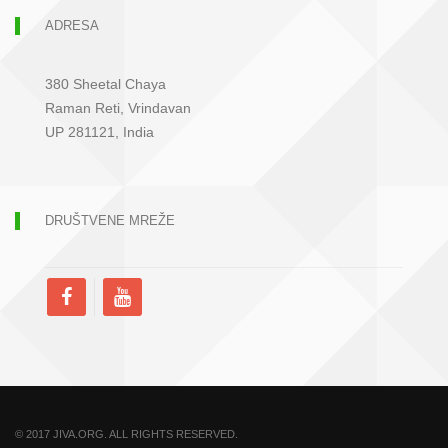
ADRESA
380 Sheetal Chaya
Raman Reti, Vrindavan
UP 281121, India
DRUŠTVENE MREŽE
© 2017 JIVA.ORG. ALL RIGHTS RESERVED.