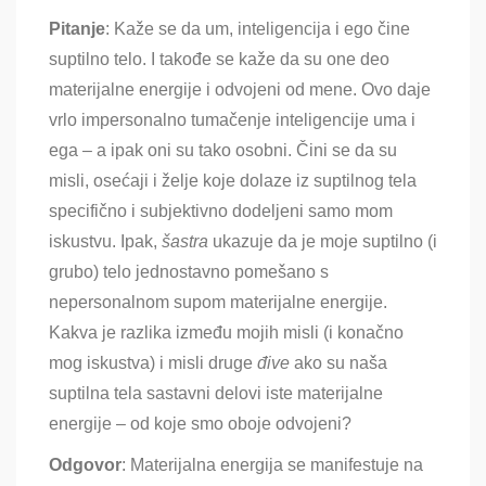
Pitanje
: Kaže se da um, inteligencija i ego čine
suptilno telo. I takođe se kaže da su one deo
materijalne energije i odvojeni od mene. Ovo daje
vrlo impersonalno tumačenje inteligencije uma i
ega – a ipak oni su tako osobni. Čini se da su
misli, osećaji i želje koje dolaze iz suptilnog tela
specifično i subjektivno dodeljeni samo mom
iskustvu. Ipak,
šastra
ukazuje da je moje suptilno (i
grubo) telo jednostavno pomešano s
nepersonalnom supom materijalne energije.
Kakva je razlika između mojih misli (i konačno
mog iskustva) i misli druge
đive
ako su naša
suptilna tela sastavni delovi iste materijalne
energije – od koje smo oboje odvojeni?
Odgovor
: Materijalna energija se manifestuje na