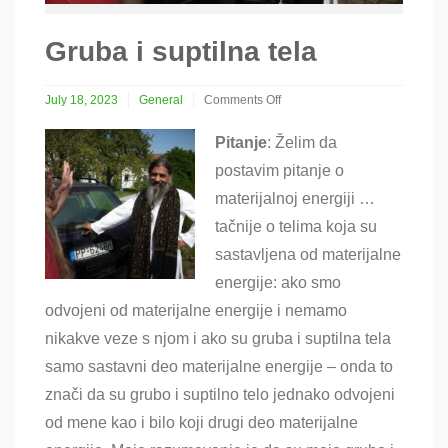
Gruba i suptilna tela
July 18, 2023
General
Comments Off
on
Gruba
Pitanje
: Želim da
i
postavim pitanje o
suptilna
tela
materijalnoj energiji …
tačnije o telima koja su
sastavljena od materijalne
energije: ako smo
odvojeni od materijalne energije i nemamo
nikakve veze s njom i ako su gruba i suptilna tela
samo sastavni deo materijalne energije – onda to
znači da su grubo i suptilno telo jednako odvojeni
od mene kao i bilo koji drugi deo materijalne