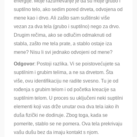
energije. Moje razumevanje je da su moje grubo i
suptilno telo, ako sedim pored drveta, odvojena od
mene kao i drvo. Ali zašto sam suštinski više
vezan za dva tela (grubo i suptilno) nego za drvo.
Drugim rečima, ako se odlučim odmaknuti od
stabla, zašto me tela prate, a stablo ostaje iza
mene? Nisu li svi jednako odvojeni od mene?
Odgovor
: Postoji razlika. Vi se poistovećujete sa
suptilnim i grubim telima, a ne sa drvetom. Šta
više, ovu identifikaciju ne radite svesno. Tu je od
rođenja s grubim telom i od početka kreacije sa
suptilnim telom. U proces su uključeni neki suptilni
elementi koji vas drže unutar ova dva tela iako ih
duša fizički ne dodiruje. Zbog toga, kada se
pomerite, stablo se ne pomera. Ova tela prekrivaju
vašu dušu bez da imaju kontakt s njom.