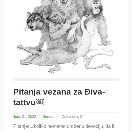
Pitanja vezana za Điva-
tattvu￼
June 21, 2022
General
Comments Off
on
Pitanje: Ukoliko nemamo urođenu devociju, da li
Pitanja