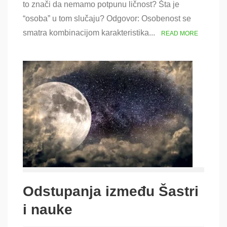
vezana
to znači da nemamo potpunu ličnost? Šta je
za
“osoba” u tom slučaju? Odgovor: Osobenost se
Điva-
tattvu
smatra kombinacijom karakteristika...
READ MORE
￼
Odstupanja između Šastri
i nauke