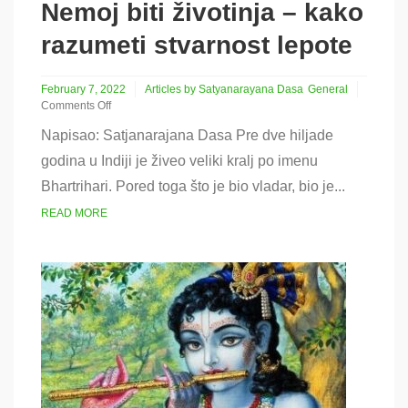
Nemoj biti životinja – kako
razumeti stvarnost lepote
February 7, 2022
Articles by Satyanarayana Dasa
General
Comments Off
on
Napisao: Satjanarajana Dasa Pre dve hiljade
Nemoj
biti
godina u Indiji je živeo veliki kralj po imenu
životinja
Bhartrihari. Pored toga što je bio vladar, bio je...
–
kako
READ MORE
razumeti
stvarnost
lepote