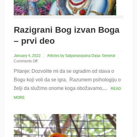
Razigrani Bog izvan Boga
– prvi deo
January 4, 2022
Articles by Satyanarayana Dasa
General
Comments Off
on
Pitanje: Dozvolite mi da se ogradim od stava o
Razigrani
Bog
Bogu koji voli da se igra. Razumem psihologiju o
izvan
želji da služimo onome koga obožavamo,...
Boga
READ
–
MORE
prvi
deo