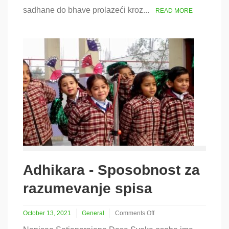
deo)
sadhane do bhave prolazeći kroz...
READ MORE
Adhikara ‐ Sposobnost za
razumevanje spisa
October 13, 2021
General
Comments Off
on