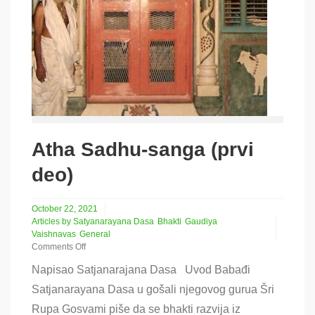
Atha Sadhu-sanga (prvi
deo)
October 22, 2021
Articles by Satyanarayana Dasa
Bhakti
Gaudiya
Vaishnavas
General
Comments Off
on
Napisao Satjanarajana Dasa Uvod Babađi
Atha
Sadhu-
Satjanarayana Dasa u gošali njegovog gurua Šri
sanga
Rupa Gosvami piše da se bhakti razvija iz
(prvi