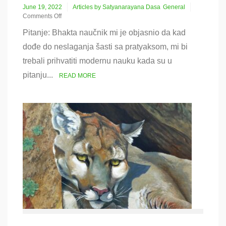
June 19, 2022
Articles by Satyanarayana Dasa
General
Comments Off
on
Pitanje: Bhakta naučnik mi je objasnio da kad
Odstupanja
između
dođe do neslaganja šasti sa pratyaksom, mi bi
Šastri
trebali prihvatiti modernu nauku kada su u
i
nauke
pitanju...
READ MORE