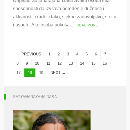
Napisao Satjanarajana Dasa Svaka osoba ima
Adhikara
‐
sposobnosti da izvšava određenje dužnosti i
Sposobnost
aktivnosti, i radeći tako, stekne zadovoljstvo, sreću
za
razumevanje
i uspeh. Ako osoba pokuša...
READ MORE
spisa
← PREVIOUS
1
2
3
4
5
6
7
8
9
10
11
12
13
14
15
16
17
18
19
NEXT →
SATYANARAYANA DASA