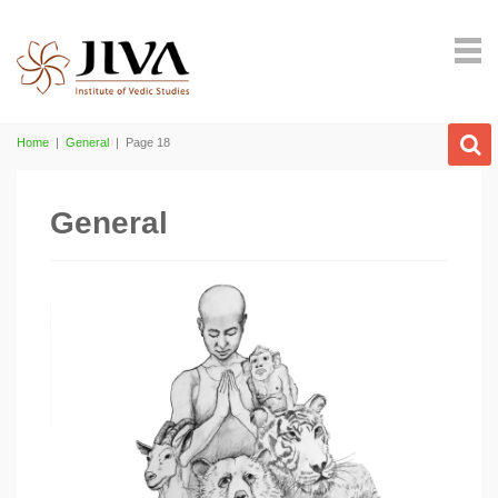
Home
|
General
|
Page 18
General