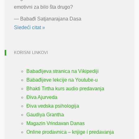
emotivni za bilo šta drugo?
—
Babađi Satjanarajana Dasa
Sledeći citat »
KORISNI LINKOVI
Babađijeva stranica na Vikipediji
Babađijeve lekcije na Youtube-u
Bhakti Tirtha kurs audio predavanja
Điva Ajurveda
Điva vedska psihologija
Gaudiya Grantha
Magazin Vrindavan Danas
Online prodavnica – knjige i predavanja