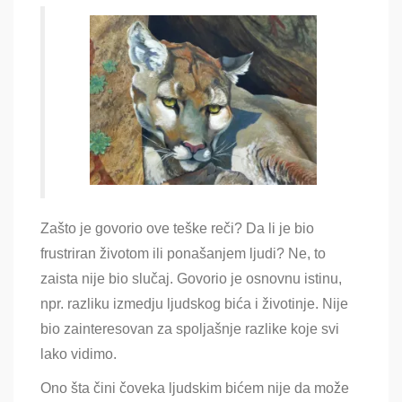
Zašto je govorio ove teške reči? Da li je bio
frustriran životom ili ponašanjem ljudi? Ne, to
zaista nije bio slučaj. Govorio je osnovnu istinu,
npr. razliku izmedju ljudskog bića i životinje. Nije
bio zainteresovan za spoljašnje razlike koje svi
lako vidimo.
Ono šta čini čoveka ljudskim bićem nije da može