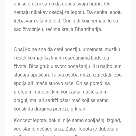
oni su srećni samo da dobiju svoju hranu. Oni
nemaju nikakav osećaj za lepotu. Da cenite lepotu
treba vam viši intelekt. Oni ljudi koji nemaju to su
kao životinje u rečima kralja Bhartriharija.
Onaj ko ne zna da ceni poeziju, umetnost, muziku
i estetiku manjka finijim osećanjima ljudskog
života. Biće grub u svom ponašanju ili u najboljem
slučaju apatičan. Takva osoba može izgledati lepo
spolja ali imaće surovo srce. On se poredi sa
prelepim, umetničkim koricama, načičkanim
draguljima, ali sadrži oštar mač koji se samo
koristi da drugima prereže grkljan.
Koncept lepote, dakle, nije samo spoljašnji izgled,
već stanje nečijeg srca. Zato, ‘lepota je duboku u