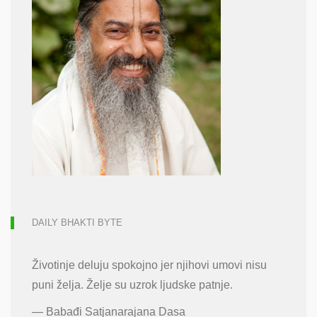
DAILY BHAKTI BYTE
Životinje deluju spokojno jer njihovi umovi nisu
puni želja. Želje su uzrok ljudske patnje.
—
Babađi Satjanarajana Dasa