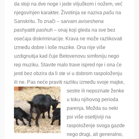
da stoji na dve noge i jede viljuškom i nožem, već
njegov/njen karakter. Životinja se naziva
pašu
na
Sanskritu. To znači –
sarvam
aviseshena
pashyatiti
pashuh
– onaj koji gleda na sve bez
osećaja diskriminacije. Krava ne može razlikovati
između dobre i loše muzike. Ona nije više
uzdignutija kad čuje Betovenovu simfoniju nego
rep muziku. Stavite malo trave ispred nje i ona će
jesti bez obzira da li ste vi u dobrom raspoloženju
ili ne. Pas neće praviti razliku
između svoje majke,
sestre ili nepoznate ženke
u toku njihovog perioda
parenja. Možda su neki
psi više osetljiviji na
raspoloženje svoga gazde
nego drugi, ali generalno,