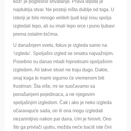
koži’ je pogrešno shvatanje. Prava lepota je
najdublja stvar. Ne postoji ništa dublje od toga. U
istoriji je bilo mnogo velikih ljudi koji nisu spolja
izgledali lepo, ali su imali lepo srce i puno ljubavi
prema ostalim bićima.
U današnjem svetu, fokus je izgleda samo na
‘izgledu’. Spoljašni izgled se smatra najvažnijim.
Posebno su danas mladi hipnotisani spoljašnim
izgledom. Ali takve stvari ne traju dugo. Dakle,
onaj koga to mami sigurno će vremenom biti
frustriran. Šta više, mi se suočavamo sa
ponašanjem pojedinaca, a ne njegovim
spoljašnjim izgledom. Čak i ako je neko izgleda
očaravajuće sada, on ili ona mogu izgledati
nezanmljivo nakon par dana. Um je hirovit. Ono
što ga privlači ujutru, možda neće baciti iste
č
ini