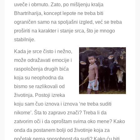
uveče i obrnuto. Zato, po mišljenju kralja
Bhartriharija, koncept lepote ne treba biti
ograničen samo na spoljašni izgled, već se treba
proširiti na karakter i stanje srca, što je mnogo
stabilnije.
Kada je srce čisto i nežno,
može odražavati emocije i
raspoloženja drugih bića
koja su neophodna da
bismo se razlikovali od
životinja. Postoji izreka
koju sam čuo iznova i iznova ‘ne treba suditi
nikome’. Šta to zapravo znači? Treba li da
zatvorim oči i da oproštam svima oko mene? Kako
onda da postanem bolji od životinje koja za
početak nema sposobnost da sudi? Kako ću biti