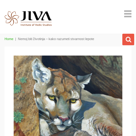
Home
|
Nemoj biti životinja – kako razumeti stvarnost lepote