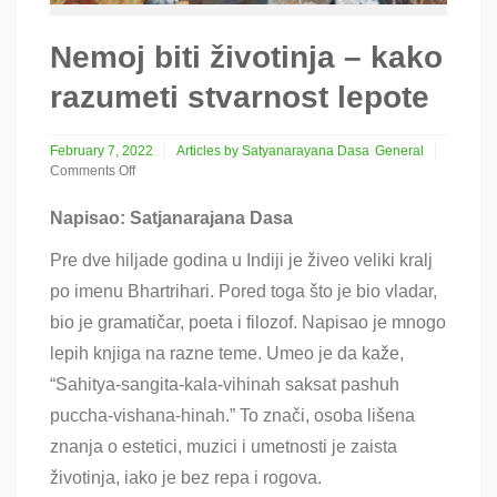
Nemoj biti životinja – kako
razumeti stvarnost lepote
February 7, 2022
Articles by Satyanarayana Dasa
General
Comments Off
on
Nemoj
Napisao:
Satjanarajana Dasa
biti
životinja
Pre dve hiljade godina u Indiji je živeo veliki kralj
–
kako
po imenu Bhartrihari. Pored toga što je bio vladar,
razumeti
bio je gramatičar, poeta i filozof. Napisao je mnogo
stvarnost
lepote
lepih knjiga na razne teme. Umeo je da kaže,
“Sahitya-sangita-kala-vihinah saksat pashuh
puccha-vishana-hinah.” To znači, osoba lišena
znanja o estetici, muzici i umetnosti je zaista
životinja, iako je bez repa i rogova.