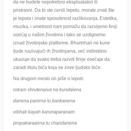
da ne budete nepotrebno eksploatatori ili
pristrasni. Da bi ste cenili lepotu, morate
znati šte
je lepota i imate sposobnost razlikovanja. Estetika,
muzika, i umetnost nam pomažu da razvijemo finiji
osećaj u našim životima i tako se uzdignemo
iznad životinjske platforme. Bhartrihari ne kune
ljude nazivajući ih životinjama, već indirektno
ukazuje da svako treba razviti finije osećaje da
zaradi titulu bića koja se zove ljudsko biće.
Na drugom mesto on piše o lepoti:
rotram shrutenaiva na kundalena
d
anena panirna tu kankanena
v
ibhati kayah karunaparanam
p
ropakaraairna tu chandanena