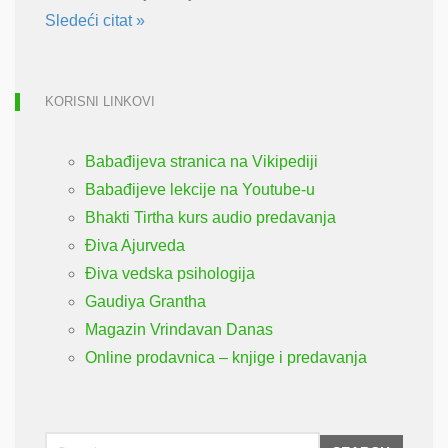
Sledeći citat »
KORISNI LINKOVI
Babađijeva stranica na Vikipediji
Babađijeve lekcije na Youtube-u
Bhakti Tirtha kurs audio predavanja
Điva Ajurveda
Điva vedska psihologija
Gaudiya Grantha
Magazin Vrindavan Danas
Online prodavnica – knjige i predavanja