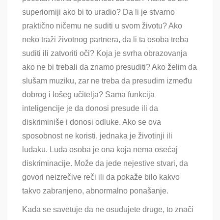
superiorniji ako bi to uradio? Da li je stvarno
praktično ničemu ne suditi u svom životu? Ako
neko traži životnog partnera, da li ta osoba treba
suditi ili zatvoriti oči? Koja je svrha obrazovanja
ako ne bi trebali da znamo presuditi? Ako želim da
slušam muziku, zar ne treba da presudim između
dobrog i lošeg učitelja? Sama funkcija
inteligencije je da donosi presude ili da
diskriminiše i donosi odluke. Ako se ova
sposobnost ne koristi, jednaka je životinji ili
ludaku. Luda osoba je ona koja nema osećaj
diskriminacije. Može da jede nejestive stvari, da
govori neizrečive reči ili da pokaže bilo kakvo
takvo zabranjeno, abnormalno ponašanje.
Kada se savetuje da ne osuđujete druge, to znači