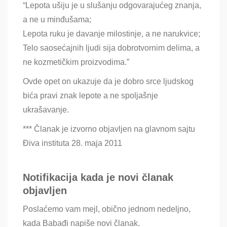
“Lepota ušiju je u slušanju odgovarajućeg znanja,
a ne u minđušama;
Lepota ruku je davanje milostinje, a ne narukvice;
Telo saosećajnih ljudi sija dobrotvornim delima, a
ne kozmetičkim proizvodima.”
Ovde opet on ukazuje da je dobro srce ljudskog
bića pravi znak lepote a ne spoljašnje
ukrašavanje.
*** Članak je izvorno objavljen na glavnom sajtu
Điva instituta 28. maja 2011
Notifikacija kada je novi članak
objavljen
Poslaćemo vam mejl, obično jednom nedeljno,
kada Babađi napiše novi članak.