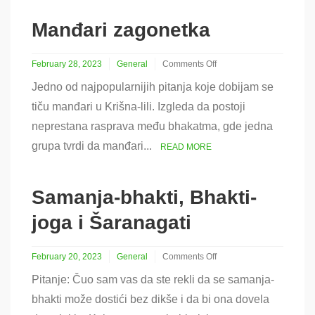
Manđari zagonetka
February 28, 2023
General
Comments Off
on
Jedno od najpopularnijih pitanja koje dobijam se
Manđari
zagonetka
tiču manđari u Krišna-lili. Izgleda da postoji
neprestana rasprava među bhakatma, gde jedna
grupa tvrdi da manđari...
READ MORE
Samanja-bhakti, Bhakti-
joga i Šaranagati
February 20, 2023
General
Comments Off
on
Pitanje: Čuo sam vas da ste rekli da se samanja-
Samanja-
bhakti,
bhakti može dostići bez dikše i da bi ona dovela
Bhakti-