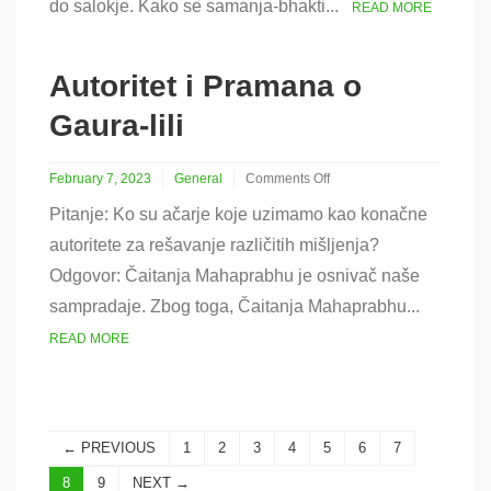
do salokje. Kako se samanja-bhakti...
joga
READ MORE
i
Šaranagati
Autoritet i Pramana o
Gaura-lili
February 7, 2023
General
Comments Off
on
Pitanje: Ko su ačarje koje uzimamo kao konačne
Autoritet
i
autoritete za rešavanje različitih mišljenja?
Pramana
Odgovor: Čaitanja Mahaprabhu je osnivač naše
o
Gaura-
sampradaje. Zbog toga, Čaitanja Mahaprabhu...
lili
READ MORE
← PREVIOUS
1
2
3
4
5
6
7
8
9
NEXT →