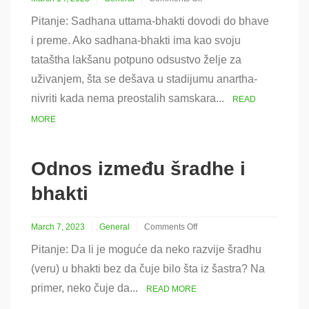
on
Pitanje: Sadhana uttama-bhakti dovodi do bhave
Koegzistencija
bhakti
i preme. Ako sadhana-bhakti ima kao svoju
i
tataštha lakšanu potpuno odsustvo želje za
duha
uživanja
uživanjem, šta se dešava u stadijumu anartha-
nivriti kada nema preostalih samskara...
READ
MORE
Odnos između šradhe i
bhakti
March 7, 2023
General
Comments Off
on
Pitanje: Da li je moguće da neko razvije šradhu
Odnos
između
(veru) u bhakti bez da čuje bilo šta iz šastra? Na
šradhe
primer, neko čuje da...
i
READ MORE
bhakti