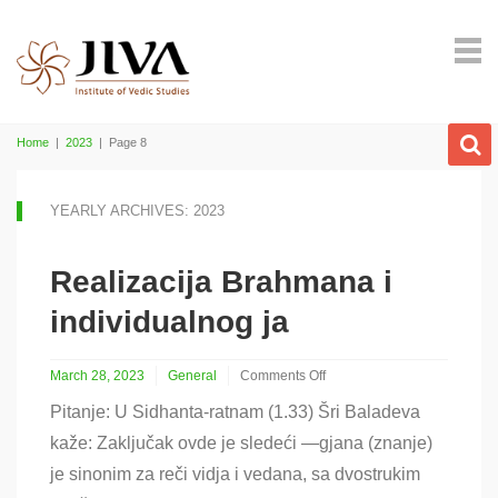
Home
|
2023
|
Page 8
YEARLY ARCHIVES: 2023
Realizacija Brahmana i
individualnog ja
March 28, 2023
General
Comments Off
on
Pitanje: U Sidhanta-ratnam (1.33) Šri Baladeva
Realizacija
Brahmana
kaže: Zaključak ovde je sledeći —gjana (znanje)
i
je sinonim za reči vidja i vedana, sa dvostrukim
individualnog
ja