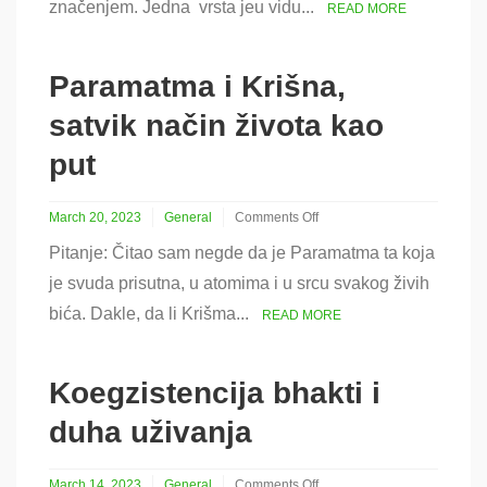
značenjem. Jedna vrsta jeu vidu...
READ MORE
Paramatma i Krišna,
satvik način života kao
put
March 20, 2023
General
Comments Off
on
Pitanje: Čitao sam negde da je Paramatma ta koja
Paramatma
i
je svuda prisutna, u atomima i u srcu svakog živih
Krišna,
bića. Dakle, da li Krišma...
satvik
READ MORE
način
života
kao
Koegzistencija bhakti i
put
duha uživanja
March 14, 2023
General
Comments Off