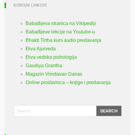
KORISNI LINKOVI
Babađijeva stranica na Vikipediji
Babađijeve lekcije na Youtube-u
Bhakti Tirtha kurs audio predavanja
Điva Ajurveda
Điva vedska psihologija
Gaudiya Grantha
Magazin Vrindavan Danas
Online prodavnica – knjige i predavanja
SEARCH