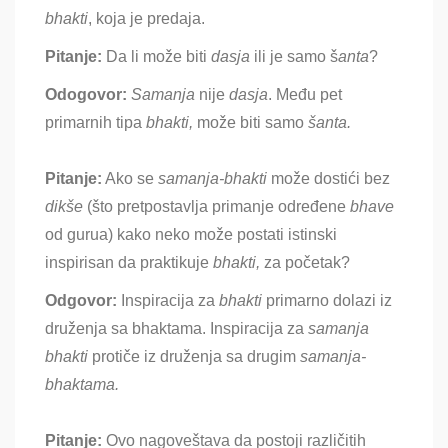
bhakti
, koja je predaja.
Pitanje:
Da li može biti
dasja
ili je samo š
anta
?
Odogovor:
Samanja
nije
dasja
. Među pet
primarnih tipa
bhakti,
može biti samo
šanta.
Pitanje:
Ako se
samanja-bhakti
može dostići bez
dikše
(što pretpostavlja primanje određene
bhave
od gurua) kako neko može postati istinski
inspirisan da praktikuje
bhakti,
za početak?
Odgovor:
Inspiracija za
bhakti
primarno dolazi iz
druženja sa bhaktama. Inspiracija za
samanja
bhakti
protiče iz druženja sa drugim
samanja-
bhaktama.
Pitanje:
Ovo nagoveštava da postoji različitih