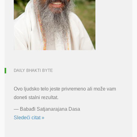
DAILY BHAKTI BYTE
Ovo ljudsko telo jeste privremeno ali može vam
doneti stalni rezultat.
—
Babađi Satjanarajana Dasa
Sledeći citat »