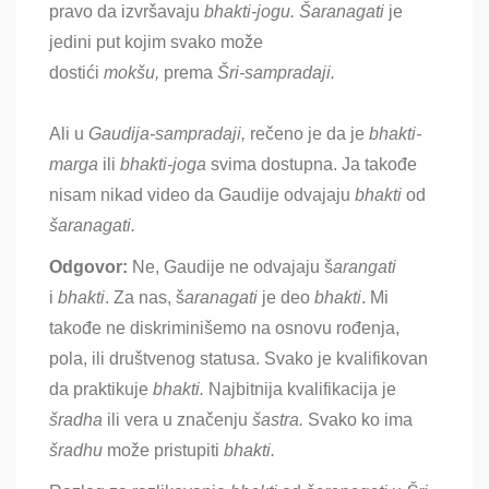
pravo da izvršavaju
bhakti-jogu. Šaranagati
je
jedini put kojim svako može
dostići
mokšu,
prema
Šri-sampradaji.
Ali u
Gaudija-sampradaji,
rečeno je da je
bhakti-
marga
ili
bhakti-joga
svima dostupna. Ja takođe
nisam nikad video da Gaudije odvajaju
bhakti
od
šaranagati.
Odgovor:
Ne, Gaudije ne odvajaju š
arangati
i
bhakti
. Za nas,
š
aranagati
je deo
bhakti
. Mi
takođe ne diskriminišemo na osnovu rođenja,
pola, ili društvenog statusa. Svako je kvalifikovan
da praktikuje
bhakti.
Najbitnija kvalifikacija je
šradha
ili vera u značenju
šastra.
Svako ko ima
šradhu
može pristupiti
bhakti.