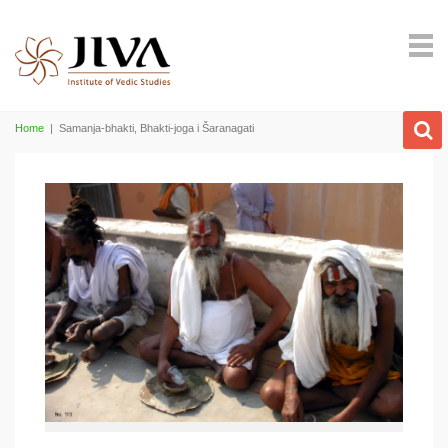
Home
|
Samanja-bhakti, Bhakti-joga i Šaranagati