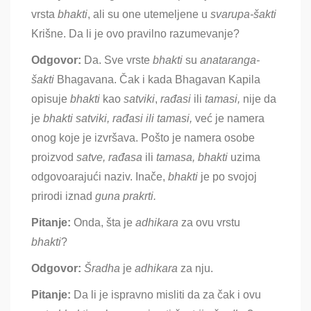
vrsta
bhakti
, ali su one utemeljene u
svarupa-šakti
Krišne. Da li je ovo pravilno razumevanje?
Odgovor:
Da
. Sve vrste
bhakti
su
anataranga-
šakti
Bhagavana. Čak i kada Bhagavan Kapila
opisuje
bhakti
kao
satviki
,
rađasi
ili
tamasi,
nije da
je
bhakti satviki,
rađasi ili tamasi,
već je namera
onog koje je izvršava. Pošto je namera osobe
proizvod
satve, rađasa
ili
tamasa,
bhakti
uzima
odgovoarajući naziv. Inače,
bhakti
je po svojoj
prirodi iznad
guna prakrti.
Pitanje:
Onda, šta je
adhikara
za ovu vrstu
b
hakti
?
Odgovor:
Š
radha
je
adhikara
za nju
.
Pitanje:
Da li je ispravno misliti da za čak i ovu