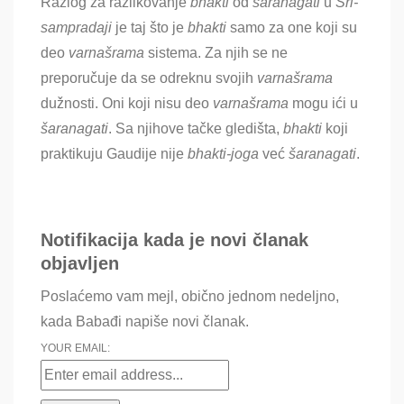
Razlog za razlikovanje
bhakti
od
šaranagati
u
Šri-
sampradaji
je taj što je
bhakti
samo za one koji su
deo
varnašrama
sistema. Za njih se ne
preporučuje da se odreknu svojih
varnašrama
dužnosti. Oni koji nisu deo
varnašrama
mogu ići u
šaranagati
. Sa njihove tačke gledišta,
bhakti
koji
praktikuju Gaudije nije
bhakti-joga
već
šaranagati
.
Notifikacija kada je novi članak
objavljen
Poslaćemo vam mejl, obično jednom nedeljno,
kada Babađi napiše novi članak.
YOUR EMAIL: