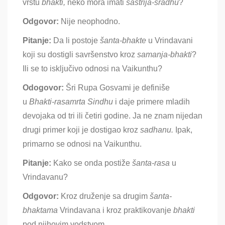
vrstu
bhakti,
neko mora imati
ša
strija-šradhu
?
Odgovor:
Nije neophodno.
Pitanje:
Da li postoje
ša
nta-bhakte
u
Vrindavani
koji su dostigli savršenstvo kroz
samanja-bhakti
?
Ili se to isključivo odnosi na Vaikunthu?
Odogovor:
Š
ri Rupa Gosvami je definiše
u
Bhakti-rasamrta Sindhu
i daje primere mladih
devojaka od tri ili četiri godine. Ja ne znam nijedan
drugi primer koji je dostigao kroz
sadhanu.
Ipak,
primarno se odnosi na Vaikunthu.
Pitanje:
Kako se onda postiže
šanta-rasa
u
Vrindavanu?
Odgovor:
Kroz druženje sa drugim
šanta-
bhaktama
Vrindavana i kroz praktikovanje
bhakti
pod njihovim vodstvom.