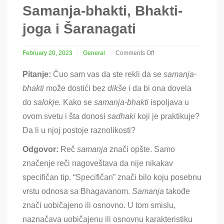
Samanja-bhakti, Bhakti-
joga i Šaranagati
February 20, 2023
General
Comments Off
on
Samanja-
Pitanje:
Čuo sam vas da ste rekli da se
samanja-
bhakti,
bhakti
može dostići bez
dikše
i da bi ona dovela
Bhakti-
joga
do
salokje.
Kako se
samanja-bhakti
ispoljava u
i
ovom svetu i šta donosi
sadhaki
Šaranagati
koji je praktikuje?
Da li u njoj postoje raznolikosti
?
Odgovor:
Reč
samanja
znači opšte. Samo
značenje reči nagoveštava da nije nikakav
specifičan tip. “Specifičan” znači bilo koju posebnu
vrstu odnosa sa Bhagavanom.
Samanja
takođe
znači uobičajeno ili osnovno. U tom smislu,
naznačava uobičajenu ili osnovnu karakteristiku