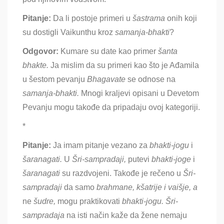
Pitanje:
Da li postoje primeri u
šastrama
onih koji
su dostigli Vaikunthu kroz
samanja-bhakti
?
Odgovor:
Kumare su date kao primer
šanta
bhakte.
Ja mislim da su primeri kao što je Ađamila
u šestom pevanju
Bhagavate
se odnose na
samanja-bhakti.
Mnogi kraljevi opisani u Devetom
Pevanju mogu takođe da pripadaju ovoj kategoriji.
*
Pitanje:
Ja imam pitanje vezano za
bhakti-jogu
i
šaranagati.
U
Šri-sampradaji,
putevi
bhakti-joge
i
šaranagati
su razdvojeni. Takođe je rečeno u
Šri-
sampradaji
da samo
brahmane, kšatrije i vaišje, a
ne
šudre,
mogu praktikovati
bhakti-jogu.
Šri-
sampradaja
na isti način kaže da žene nemaju