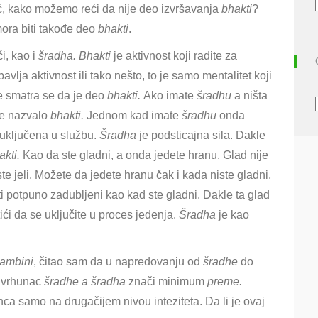
, kako možemo reći da nije deo izvršavanja
bhakti
?
ora biti takođe deo
bhakti
.
i, kao i
šradha.
Bhakti
je aktivnost koji radite za
avlja aktivnost ili tako nešto, to je samo mentalitet koji
 smatra se da je deo
bhakti.
Ako imate
šradhu
a ništa
 se nazvalo
bhakti.
Jednom kad imate
šradhu
onda
 uključena u službu.
Šradha
je podsticajna sila. Dakle
akti.
Kao da ste gladni, a onda jedete hranu. Glad nije
te jeli. Možete da jedete hranu čak i kada niste gladni,
iti potpuno zadubljeni kao kad ste gladni. Dakle ta glad
tići da se uključite u proces jedenja.
Šradha
je kao
ambini
, čitao sam da u napredovanju od
šradhe
do
 vrhunac
šradhe a
šradha
znači minimum
preme.
nca samo na drugačijem nivou inteziteta. Da li je ovaj