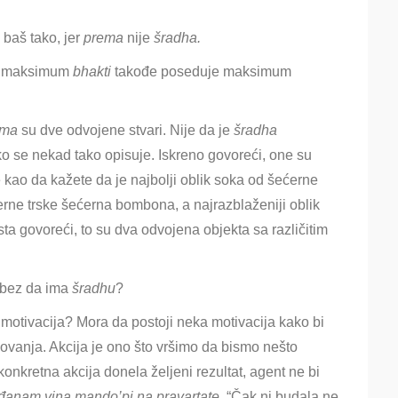
 baš tako, jer
prema
nije
šradha.
ma maksimum
bhakti
takođe poseduje maksimum
ema
su dve odvojene stvari. Nije da je
šradha
 se nekad tako opisuje. Iskreno govoreći, one su
je kao da kažete da je najbolji oblik soka od šećerne
́erne trske šećerna bombona, a najrazblaženiji oblik
ista govoreći, to su dva odvojena objekta sa različitim
bez da ima
šradhu
?
a motivacija? Mora da postoji neka motivacija kako bi
lovanja. Akcija je ono što vršimo da bismo nešto
konkretna akcija donela željeni rezultat, agent ne bi
đanam vina mando’pi na pravartate,
“Čak ni budala ne