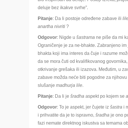
deluje bez ikakve svrhe”.
Pitanje
: Da li postoje određene zabave ili
lil
anartha nivriti
?
Odgovor
: Nigde u
šastrama
ne piše da mi k
Ograničenje je za ne-bhakte. Zabranjeno im je 
bhakta koji ima interes da čuje i razume mož
da se mora čuti od kvalifikovanog govornika,
otkrivanje grešaka ili izazova. Međutim, u za
zabave možda neće biti pogodne za njihovu
slušanje
madhurja lile
.
Pitanje
: Da li je
šradha
aspekt po kojem se
Odgovor
: To je aspekt, jer čujete iz
šastra
i 
i prihvatite da je to ispravno,
šradha
je ono po
fazi nemate direktnog iskustva sa temama o