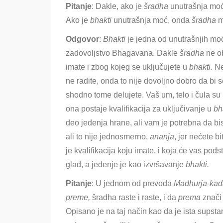
Pitanje
: Dakle, ako je
šradha
unutrašnja moć
Ako je
bhakti
unutrašnja moć, onda
šradha
m
Odgovor
:
Bhakti
je jedna od unutrašnjih moć
zadovoljstvo Bhagavana. Dakle
šradha
ne ob
imate i zbog kojeg se uključujete u
bhakti.
Ne
ne radite, onda to nije dovoljno dobro da bi
shodno tome delujete. Vaš um, telo i čula su
ona postaje kvalifikacija za uključivanje u
bh
deo jedenja hrane, ali vam je potrebna da bis
ali to nije jednosmerno,
ananja
, jer nećete b
je kvalifikacija koju imate, i koja će vas pods
glad, a jedenje je kao izvršavanje
bhakti.
Pitanje
: U jednom od prevoda
Madhurja-kad
preme,
šradha raste i raste, i da
prema
znači
Opisano je na taj način kao da je ista supsta