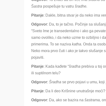
Š
astra
pospešuje tu vatru
šradhe.
Pitanje
: Dakle, bitna stvar je da neko ima ve
Odgovor
: Da, to je tačno. Počinje sa sluša
“Sveto Ime je transedentalno i ako ga pevate
samo ovoliko, i da neko uzme to ozbiljno i d
primerima. To se naziva
katha.
Onda ta osob
Neko mora prvo čuti i ako je takvo slušanje
pojaviti.
Pitanje
: Kada kađete “
šradha
prebiva u toj o
ili suptilnom telu?
Odgovor
:
Šradha
se prvo pojavi u umu, koji 
Pitanje
: Da li deo Krišnine unutrašnje moći?
Odgovor
: Da, ako se bazira na
šastrama,
on