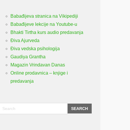
Babađijeva stranica na Vikipediji
Babađijeve lekcije na Youtube-u
Bhakti Tirtha kurs audio predavanja
Điva Ajurveda
Điva vedska psihologija
Gaudiya Grantha
Magazin Vrindavan Danas
Online prodavnica – knjige i
predavanja
SEARCH