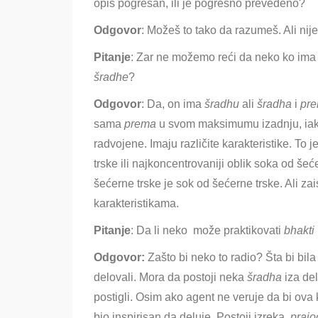
opis pogrešan, ili je pogrešno prevedeno?
Odgovor
: Možeš to tako da razumeš. Ali nije
Pitanje
: Zar ne možemo reći da neko ko i
šradhe
?
Odgovor
: Da, on ima
šradhu
ali
šradha
i
pr
sama
prema
u svom maksimumu izadnju, iako
radvojene. Imaju različite karakteristike. To 
trske ili najkoncentrovaniji oblik soka od šec
šećerne trske je sok od šećerne trske. Ali za
karakteristikama.
Pitanje
: Da li neko može praktikovati
bhakti
Odgovor:
Zašto bi neko to radi
o? Šta bi bil
delovali. Mora da postoji neka
šradha
iza de
postigli. Osim ako agent ne veruje da bi ova 
bio inspirisan da deluje. Postoji izreka,
prajo