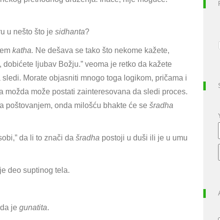
ru u nešto što je
sidhanta
?
njem
katha.
Ne dešava se tako što nekome kažete,
, dobićete ljubav Božju.” veoma je retko da kažete
a sledi. Morate objasniti mnogo toga logikom, pričama i
a možda može postati zainteresovana da sledi proces.
 sa poštovanjem, onda milošću bhakte će se
šradha
sobi
,” da li to znači da
šradha
postoji u duši ili je u umu
je deo suptinog tela.
da je
gunatita
.