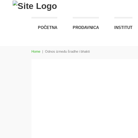
POČETNA
PRODAVNICA
INSTITUT
Home
|
Odnos između šradhe i bhakti