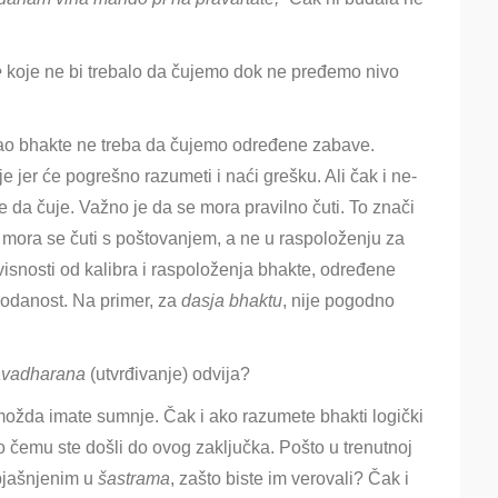
e
koje ne bi trebalo da čujemo dok ne pređemo nivo
ao bhakte ne treba da čujemo određene zabave.
jer će pogrešno razumeti i naći grešku. Ali čak i ne-
e da čuje. Važno je da se mora pravilno čuti. To znači
 mora se čuti s poštovanjem, a ne u raspoloženju za
visnosti od kalibra i raspoloženja bhakte, određene
 odanost. Na primer, za
dasja bhaktu
, nije pogodno
avadharana
(utvrđivanje) odvija?
možda imate sumnje. Čak i ako razumete bhakti logički
 čemu ste došli do ovog zaključka. Pošto u trenutnoj
bjašnjenim u
šastrama
, zašto biste im verovali? Čak i