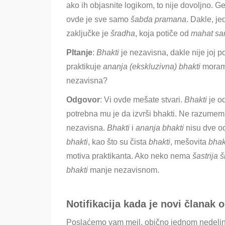
ako ih objasnite logikom, to nije dovoljno. G
ovde je sve samo
šabda pramana
. Dakle, je
zaključke je
šradha
, koja potiče od
mahat sa
PItanje
:
Bhakti
je nezavisna
, dakle nije joj 
praktikuje
ananja (ekskluzivna) bhakti
moram
nezavisna?
Odgovor
: Vi ovde mešate stvari.
Bhakti
je o
potrebna mu je da izvrši bhakti. Ne razumem 
nezavisna.
Bhakti
i
ananja bhakti
nisu dve od
bhakti
, kao što su čista
bhakti
, mešovita
bhak
motiva praktikanta. Ako neko nema
šastrija 
bhakti
manje nezavisnom.
Notifikacija kada je novi članak o
Poslaćemo vam mejl, obično jednom nedeljn