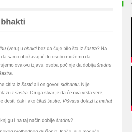
bhakti
dhu
(veru) u
bhakti
bez da čuje bilo šta iz
šastra
? Na
 i da samo obožavajući tu osobu možemo da
čujemo ovakvu izjavu, osoba počinje da dobija
šradhu
šastra.
 citira iz
šastri
ali on govori
sidhantu.
Nije
olazi iz
šastra.
Druga stvar je da će ova vrsta vere,
 desiti čak i ako čitaš
šastre. Višvasa
dolazi iz
mahat
knjigu i na taj način dobije
šradhu
?
 nekog prethodnog druženja. Inače, nije moguće.