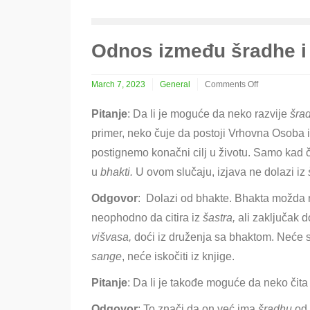
Odnos između šradhe i 
March 7, 2023
General
Comments Off
on
Odnos
Pitanje
: Da li je moguće da neko razvije
šra
između
primer, neko čuje da postoji Vrhovna Osoba
šradhe
i
postignemo konačni cilj u životu. Samo kad 
bhakti
u
bhakti.
U ovom slučaju, izjava ne dolazi iz
Odgovor
:
Dolazi od bhakte. Bhakta možda ne
neophodno da citira iz
šastra,
ali zaključak d
višvasa,
doći iz druženja sa bhaktom. Neće se
sange
, neće iskočiti iz knjige.
Pitanje
: Da li je takođe moguće da neko čita 
Odgovor
: To znači da on već ima
šradhu
od