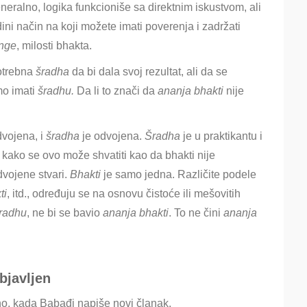
eneralno, logika funkcioniše sa direktnim iskustvom, ali
dini način na koji možete imati poverenja i zadržati
nge
, milosti bhakta.
potrebna
šradha
da bi dala svoj rezultat, ali da se
o imati
šradhu.
Da li to znači da
ananja bhakti
nije
dvojena, i
šradha
je odvojena.
Šradha
je u praktikantu i
kako se ovo može shvatiti kao da bhakti nije
vojene stvari.
Bhakti
je samo jedna. Različite podele
ti
, itd., određuju se na osnovu čistoće ili mešovitih
šradhu
, ne bi se bavio
ananja bhakti
. To ne čini
ananja
bjavljen
o, kada Babađi napiše novi članak.