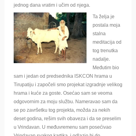
jednog dana vratim i učim od njega.
Ta želja je
postala moja
stalna
meditacija od
tog trenutka
nadalje.
Međutim bio
sam i jedan od predsednika ISKCON hrama u
Tirupatiju i započeli smo projekat izgradnje velikog
hrama i kuće za goste. Osećao sam se veoma
odgovornim za moju službu. Nameravao sam da
se po završetku tog projekta, možda za nekih
deset godina, rešim svih obaveza i da se preselim
u Vrindavan. U međuvremenu sam posećivao
Vrindavan svakog kartika, i odlazio bi do