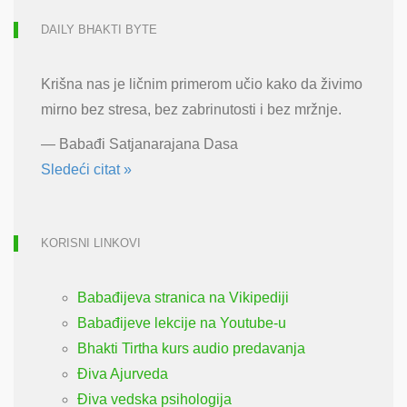
DAILY BHAKTI BYTE
Krišna nas je ličnim primerom učio kako da živimo
mirno bez stresa, bez zabrinutosti i bez mržnje.
—
Babađi Satjanarajana Dasa
Sledeći citat »
KORISNI LINKOVI
Babađijeva stranica na Vikipediji
Babađijeve lekcije na Youtube-u
Bhakti Tirtha kurs audio predavanja
Điva Ajurveda
Điva vedska psihologija