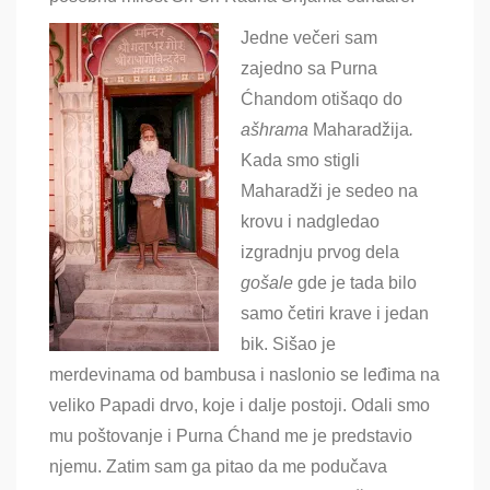
Jedne večeri sam
zajedno sa Purna
Ćhandom otišaqo do
ašhrama
Maharadžija
.
Kada smo stigli
Maharadži je sedeo na
krovu i nadgledao
izgradnju prvog dela
gošale
gde je tada bilo
samo četiri krave i jedan
bik
. Sišao je
merdevinama od bambusa i naslonio se leđima na
veliko Papadi drvo, koje i dalje postoji. Odali smo
mu poštovanje i Purna Ćhand me je predstavio
njemu. Zatim sam ga pitao da me podučava