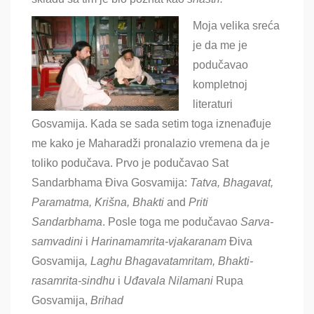
Moja velika sreća
je da me je
podučavao
kompletnoj
literaturi
Gosvamija. Kada se sada setim toga iznenađuje
me kako je Maharadži pronalazio vremena da je
toliko podučava. Prvo je podučavao Sat
Sandarbhama Điva Gosvamija:
Tatva, Bhagavat,
Paramatma, Krišna, Bhakti
and
Priti
Sandarbhama
. Posle toga me podučavao
Sarva-
samvadini
i
Harinamamrita-vjakaranam
Điva
Gosvamija
, Laghu Bhagavatamritam, Bhakti-
rasamrita-sindhu
i
Uđavala Nilamani
Rupa
Gosvamija,
Brihad