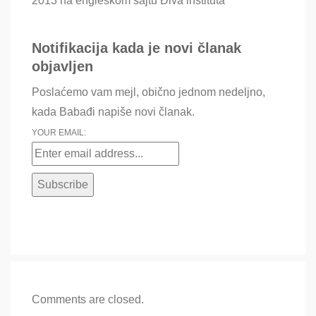
2013 na engleskom sajtu Điva instituta
Notifikacija kada je novi članak
objavljen
Poslaćemo vam mejl, obično jednom nedeljno,
kada Babađi napiše novi članak.
YOUR EMAIL:
Comments are closed.