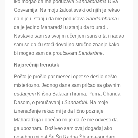
iko mogao da me podučava
Sandarbhama
Điva
Gosvamija. Na moju žalost svaki od njih je rekao
da nije u stanju da me podučava
Sandarbhama
i
da je jedino Maharadži u stanju da to uradi
.
Nastavio sam sa svojim učenjem sanskrita i nadao
sam se da ću steći dovoljno stručno znanje kako
bi mogao sam da proučavam
Sandarbhe
.
Najsrećniji trenutak
Pošto je prošlo par meseci opet se desilo nešto
misteriozno. Jednog dana sam pričao sa glavnim
puđarijem
Krišna Balaram hrama, Purna Ćhanda
Dasom, o proučavanju
Sandarbhi.
Na moje
iznenađenje rekao mi je da lično poznaje
Maharadžija i obećao mi je da će me odvesti da
ga upoznam. Doživeo sam ovaj događaj ako
posebnu milost Šri Šri Radha Šhjama-sundare.