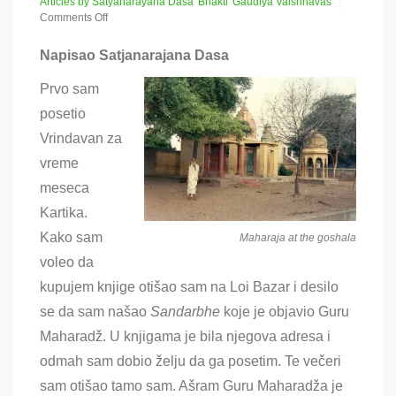
Articles by Satyanarayana Dasa
Bhakti
Gaudiya Vaishnavas
Comments Off
on
Atha
Napisao Satjanarajana Dasa
Sadhu-
sanga
Prvo sam
(treći
deo)
posetio
Vrindavan za
vreme
meseca
Kartika.
Kako sam
Maharaja at the goshala
voleo da
kupujem knjige otišao sam na Loi Bazar i desilo
se da sam našao
Sandarbhe
koje je objavio
Guru
Maharadž. U knjigama je bila njegova adresa i
odmah sam dobio želju da ga posetim. Te večeri
sam otišao tamo sam. Ašram Guru Maharadža je