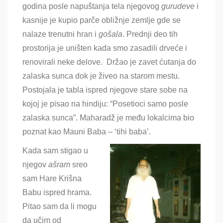
godina posle napuštanja tela njegovog
gurudeve
i
kasnije je kupio parče obližnje zemlje gde se
nalaze trenutni hran i
gošala
. Prednji deo tih
prostorija je uništen kada smo zasadili drveće i
renovirali neke delove. Držao je zavet ćutanja do
zalaska sunca dok je živeo na starom mestu.
Postojala je tabla ispred njegove stare sobe na
kojoj je pisao na hindiju: “Posetioci samo posle
zalaska sunca”. Maharadž je među lokalcima bio
poznat kao Mauni Baba – ‘tihi baba’.
Kada sam stigao u
njegov
ašram
sreo
sam
Hare Krišna
Babu ispred hrama.
Pitao sam da li mogu
da učim od