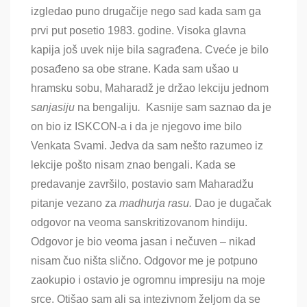
izgledao puno drugačije nego sad kada sam ga
prvi put posetio 1983. godine. Visoka glavna
kapija još uvek nije bila sagrađena. Cveće je bilo
posađeno sa obe strane. Kada sam ušao u
hramsku sobu, Maharadž je držao lekciju jednom
sanjasiju
na bengaliju
.
Kasnije sam saznao da je
on bio iz ISKCON-a i da je njegovo ime bilo
Venkata Svami. Jedva da sam nešto razumeo iz
lekcije pošto nisam znao bengali. Kada se
predavanje završilo, postavio sam Maharadžu
pitanje vezano za
madhurja rasu.
Dao je dugačak
odgovor na veoma sanskritizovanom hindiju
.
Odgovor je bio veoma jasan i nečuven – nikad
nisam čuo ništa slično. Odgovor me je potpuno
zaokupio i ostavio je ogromnu impresiju na moje
srce. Otišao sam ali sa intezivnom željom da se