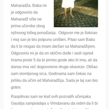
Maharadža. Baba mi
je odgovorio da
Maharadž više ne
prima učenike zbog
njihovog lošeg ponašanja. Odgovor me je šokirao
i moj san je bio potpuno uništen. Pitao sam Babu
da li bi mogao da imam
daršan
sa Maharadžijem.
Odgovorio mi je da on obično dođe i sedi ispred
hrama posle 5 da bi primio goste ako ih ima, ali da
danas ima već dogovorene druge obaveze. Otišao
sam slomljenog srca. Godinama sam čekao na
priliku da učim od Maharadžija. Sada je taj san bio
gotov.
Raspitivao sam se kod svih poznatih učenjaka
Gaudija
sampradaja
u Vrindavanu da vidim da li bi