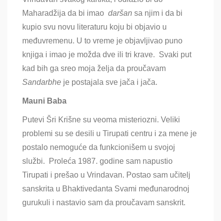
Maharadžija da bi imao
daršan
sa njim i da bi
kupio svu novu literaturu koju bi objavio u
međuvremenu. U to vreme je objavljivao puno
knjiga i imao je možda dve ili tri krave. Svaki put
kad bih ga sreo moja želja da proučavam
Sandarbhe
je postajala sve jača i jača
.
Mauni Baba
Putevi Šri Krišne su veoma misteriozni. Veliki
problemi su se desili u Tirupati centru i za mene je
postalo nemoguće da funkcionišem u svojoj
službi. Proleća 1987. godine sam napustio
Tirupati i prešao u Vrindavan. Postao sam učitelj
sanskrita u Bhaktivedanta Svami međunarodnoj
gurukuli i nastavio sam da proučavam sanskrit.