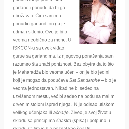
garland i ponudu da bi ga
obožavao. Čim sam mu
ponudio garland, on ga je
odmah sklonio. Ovo je bilo
veoma neobično za mene. U
ISKCON-u sa uvek viđao
gurue sa garlandima. Iz njegovog ponašanja sam
razumeo šta znači poniznost. Bez obyira da to što
je Maharadža bio veoma učen – on je bio jedini
koji je mogao da podučava
Sat Sandarbhe –
bio je
veoma jednostavan. Nikad ne bi sedeo na
uzvišenom mestu, već bi sedeo na podu sa malim
drvenim stolom ispred njega. Nije odisao utiskom
velikog učenjaka ili
ačharje
. Živeo je svoj život u
skladu sa principima
šhastra
(spisa) i potpuno u
skladu sa tim je bio poznat kao
šhastri.