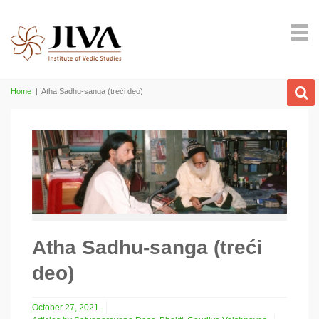
Home
|
Atha Sadhu-sanga (treći deo)
Atha Sadhu-sanga (treći
deo)
October 27, 2021