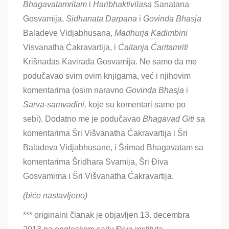
Bhagavatamritam
i
Haribhaktivilasa
Sanatana
Gosvamija,
Sidhanata Darpana
i
Govinda Bhasja
Baladeve Vidjabhusana,
Madhurja Kadimbini
Visvanatha Ćakravartija, i
Ćaitanja Ćaritamriti
Krišnadas Kavirađa Gosvamija. Ne samo da me
podučavao svim ovim knjigama, već i njihovim
komentarima (osim naravno
Govinda Bhasja
i
Sarva-samvadini,
koje su komentari same po
sebi
). Dodatno me je podučavao
Bhagavad Giti
sa
komentarima Šri Višvanatha Ćakravartija i Šri
Baladeva Vidjabhusane, i Šrimad Bhagavatam sa
komentarima Šridhara Svamija, Šri Điva
Gosvamima i Šri Višvanatha Ćakravartija.
(biće nastavljeno)
***
originalni članak je objavljen 13. decembra