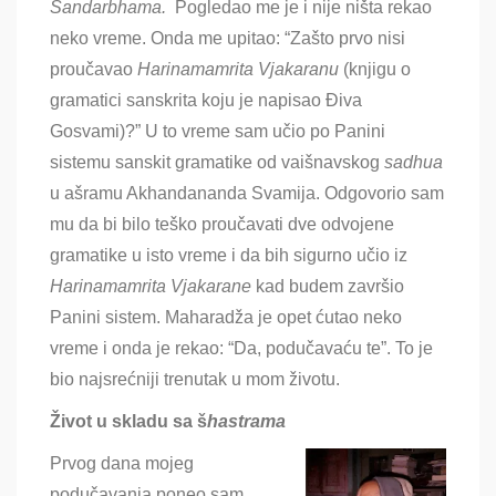
Sandarbhama.
Pogledao me je i nije ništa rekao
neko vreme. Onda me upitao: “Zašto prvo nisi
proučavao
Harinamamrita Vjakaranu
(knjigu o
gramatici sanskrita koju je napisao Điva
Gosvami)?” U to vreme sam učio po Panini
sistemu sanskit gramatike od vaišnavskog
sadhua
u
ašramu Akhandananda Svamija. Odgovorio sam
mu da bi bilo teško proučavati dve odvojene
gramatike u isto vreme i da bih sigurno učio iz
Harinamamrita Vjakarane
kad budem završio
Panini sistem
. Maharadža je opet ćutao neko
vreme i onda je rekao: “Da, podučavaću te”. To je
bio najsrećniji trenutak u mom životu.
Život u skladu sa š
hastrama
Prvog dana mojeg
podučavanja poneo sam