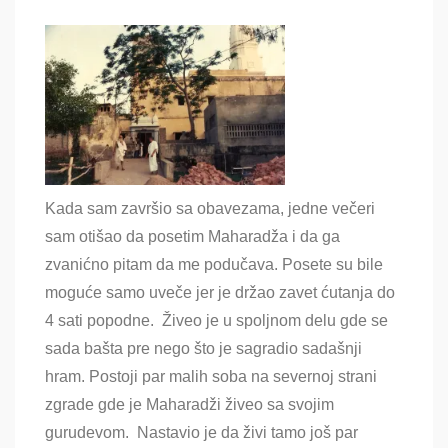
Kada sam završio sa obavezama, jedne večeri
sam otišao da posetim Maharadža i da ga
zvanićno pitam da me podučava. Posete su bile
moguće samo uveče jer je držao zavet ćutanja do
4 sati popodne. Živeo je u spoljnom delu gde se
sada bašta pre nego što je sagradio sadašnji
hram. Postoji par malih soba na severnoj strani
zgrade gde je Maharadži živeo sa svojim
gurudevom. Nastavio je da živi tamo još par