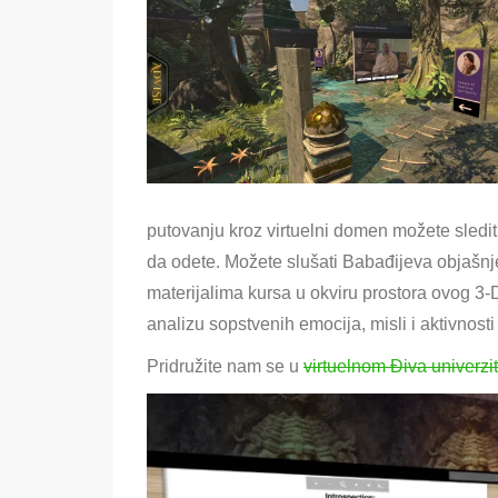
putovanju kroz virtuelni domen možete sledit
da odete. Možete slušati Babađijeva objašnj
materijalima kursa u okviru prostora ovog 3-D 
analizu sopstvenih emocija, misli i aktivnost
Pridružite nam se u
virtuelnom Điva univerzi