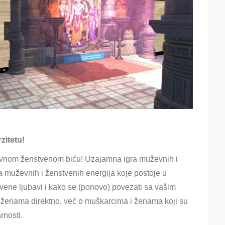
zitetu!
hovnom ženstvenom biću! Uzajamna igra muževnih i
ja muževnih i ženstvenih energija koje postoje u
vene ljubavi i kako se (ponovo) povezati sa vašim
 ženama direktno, već o muškarcima i ženama koji su
rnosti.