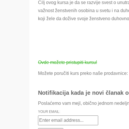
Cilj ovog kursa je da se razvije svest o unu
važnost ženstvenih osobina u svetu i na duh
koji žele da dožive svoje ženstveno duhovno
Ovde možete pristupiti kursu!
Možete poručiti kurs preko naše prodavnice:
Notifikacija kada je novi članak o
Poslaćemo vam mejl, obično jednom nedeljn
YOUR EMAIL: