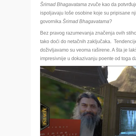
Šrimad Bhagavatama
zvuče kao da potvrđuju
ispoljavaju loše osobine koje su pripisane nj
govornika
Šrimad Bhagavatama
?
Bez pravog razumevanja značenja ovih stihov
tako doći do netačnih zaključaka. Tendencij
doživljavamo su veoma raširene. A šta je lak
impresivnije u dokazivanju poente od toga d