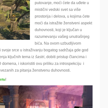
putovanje, moći ćete da uđete u
mistični vedski svet sa više
prostorija i delova, u kojima ćete
moći da istražite ženstveni aspekt
duhovnosti, koji je ključan u
razumevanju vašeg unutrašnjeg
bića. Na ovom uzbudljivom
i svoje srce u istraživanju bogatog sadržaja gde god
enja ključnih tema iz
šastri
, dobiti pristup člancima i
domena, i iskoristiti ovu priliku za introspekciju i
i vezanih za pitanja ženstvenu duhovnosti.
tetu
!