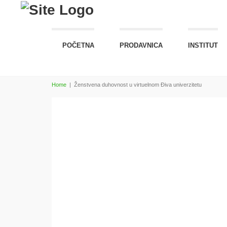
POČETNA
PRODAVNICA
INSTITUT
Home
|
Ženstvena duhovnost u virtuelnom Điva univerzitetu