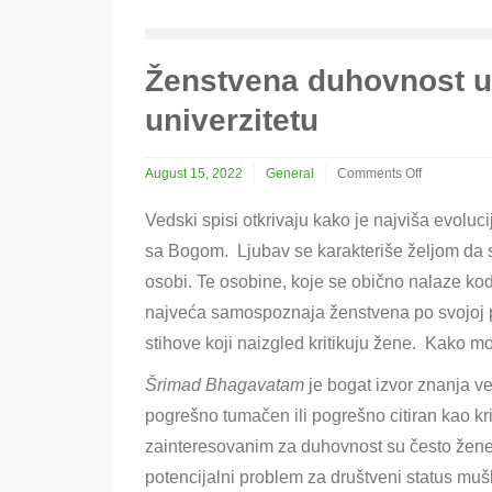
Ženstvena duhovnost u
univerzitetu
August 15, 2022
General
Comments Off
on
Ženstvena
Vedski spisi otkrivaju kako je najviša evolu
duhovnost
sa Bogom. Ljubav se karakteriše željom da s
u
virtuelnom
osobi. Te osobine, koje se obično nalaze kod 
Điva
najveća samospoznaja ženstvena po svojoj pr
univerzitetu
stihove koji naizgled kritikuju žene. Kako m
Šrimad Bhagavatam
je bogat izvor znanja ve
pogrešno tumačen ili pogrešno citiran kao kr
zainteresovanim za duhovnost su često žene
potencijalni problem za društveni status mušk