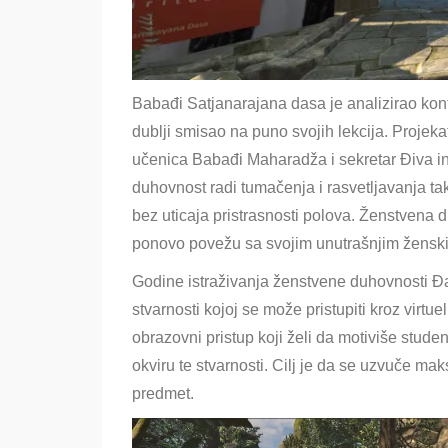
Babađi Satjanarajana dasa je analizirao kont
dublji smisao na puno svojih lekcija. Projek
učenica Babađi Maharadža i sekretar Điva in
duhovnost radi tumačenja i rasvetljavanja tak
bez uticaja pristrasnosti polova
. Ženstvena d
ponovo povežu sa svojim unutrašnjim ženski
Godine istraživanja ženstvene duhovnosti Đaj
stvarnosti kojoj se može pristupiti kroz virtuel
obrazovni pristup koji želi da motiviše studen
okviru te stvarnosti. Cilj je da se uzvuče m
predmet.