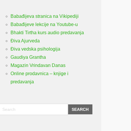
Babađijeva stranica na Vikipediji
Babađijeve lekcije na Youtube-u
Bhakti Tirtha kurs audio predavanja
Điva Ajurveda
Điva vedska psihologija
Gaudiya Grantha
Magazin Vrindavan Danas
Online prodavnica – knjige i
predavanja
SEARCH