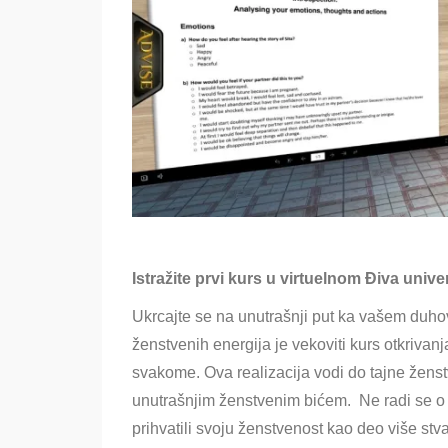
Istražite prvi kurs u virtuelnom Điva univer
Ukrcajte se na unutrašnji put ka vašem du
ženstvenih energija je vekoviti kurs otkrivan
svakome. Ova realizacija vodi do tajne ženst
unutrašnjim ženstvenim bićem. Ne radi se o
prihvatili svoju ženstvenost kao deo više stva