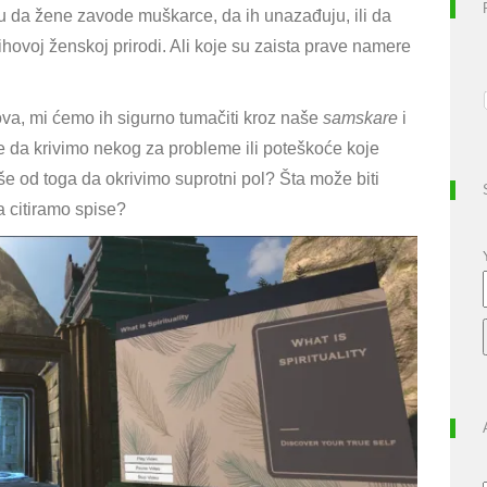
 da žene zavode muškarce, da ih unazađuju, ili da
ihovoj ženskoj prirodi
. Ali koje su zaista prave namere
a, mi ćemo ih sigurno tumačiti kroz naše
samskare
i
e da krivimo nekog za probleme ili poteškoće koje
še od toga da okrivimo suprotni pol? Šta može biti
a citiramo spise?