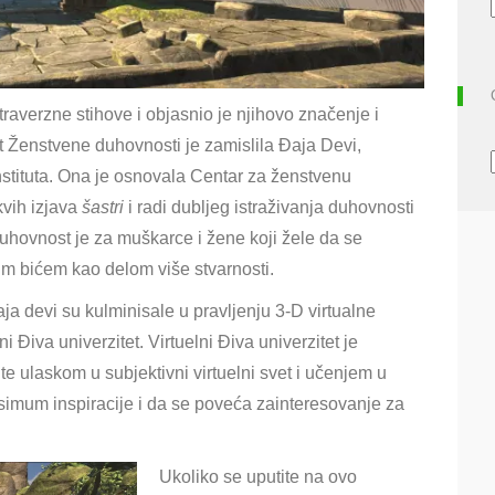
raverzne stihove i objasnio je njihovo značenje i
at Ženstvene duhovnosti je zamislila Đaja Devi,
stituta. Ona je osnovala Centar za ženstvenu
vih izjava
šastri
i radi dubljeg istraživanja duhovnosti
uhovnost je za muškarce i žene koji žele da se
m bićem kao delom više stvarnosti.
a devi su kulminisale u pravljenju 3-D virtualne
ni Điva univerzitet. Virtuelni Điva univerzitet je
te ulaskom u subjektivni virtuelni svet i učenjem u
aksimum inspiracije i da se poveća zainteresovanje za
Ukoliko se uputite na ovo