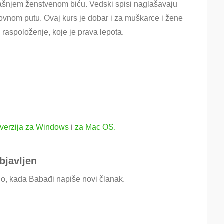
trašnjem ženstvenom biću. Vedski spisi naglašavaju
ovnom putu. Ovaj kurs je dobar i za muškarce i žene
 raspoloženje, koje je prava lepota.
verzija za Windows
i
za Mac OS.
bjavljen
o, kada Babađi napiše novi članak.