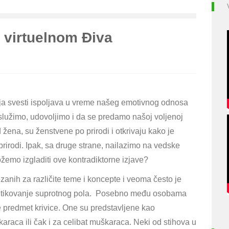
 virtuelnom Điva
cija svesti ispoljava u vreme našeg emotivnog odnosa
lužimo, udovoljimo i da se predamo našoj voljenoj
žena, su ženstvene po prirodi i otkrivaju kako je
irodi. Ipak, sa druge strane, nailazimo na vedske
ožemo izgladiti ove kontradiktorne izjave?
zanih za različite teme i koncepte i veoma često je
itikovanje suprotnog pola
. Posebno među osobama
 predmet krivice. One su predstavljene kao
araca ili čak i za celibat muškaraca. Neki od stihova u