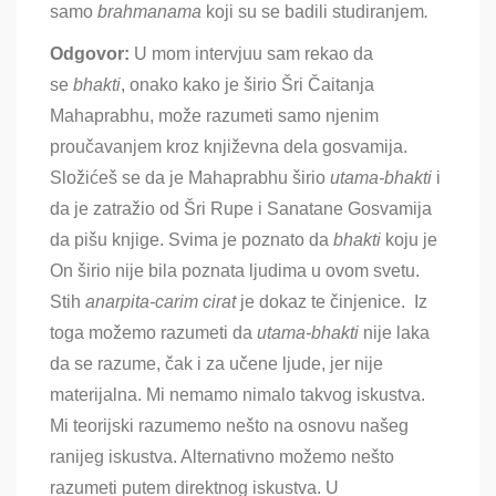
samo
brahmanama
koji su se badili studiranjem
.
Odgovor:
U mom intervjuu sam rekao da
se
bhakti
, onako kako je širio Šri Čaitanja
Mahaprabhu, može razumeti samo njenim
proučavanjem kroz književna dela gosvamija.
Složićeš se da je Mahaprabhu širio
utama-bhakti
i
da je zatražio od Š
ri Rupe i Sanatane Gosvamija
da pišu knjige. Svima je poznato da
bhakti
koju je
On širio nije bila poznata ljudima u ovom svetu
.
Stih
anarpita-carim cirat
je dokaz te činjenice. Iz
toga možemo razumeti da
utama-bhakti
nije laka
da se razume
, čak i za učene ljude, jer nije
materijalna. Mi nemamo nimalo takvog iskustva.
Mi teorijski razumemo nešto na osnovu našeg
ranijeg iskustva. Alternativno možemo nešto
razumeti putem direktnog iskustva. U