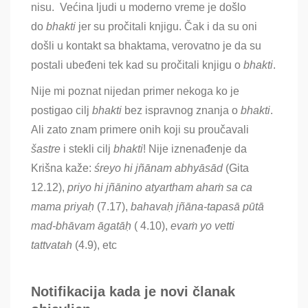
nisu. Većina ljudi u moderno vreme je došlo
do
bhakti
jer su pročitali knjigu
. Čak i da su oni
došli u kontakt sa bhaktama, verovatno je da su
postali ubeđeni tek kad su pročitali knjigu o
bhakti
.
Nije mi poznat nijedan primer nekoga ko je
postigao cilj
bhakti
bez ispravnog znanja o
bhakti
.
Ali zato znam primere onih koji su proučavali
ša
stre
i stekli
cilj
bhakti
! Nije iznenađenje da
Krišna kaže:
śreyo hi jñānam abhyāsād
(Gita
12.12),
priyo hi jñānino atyartham ahaṁ sa ca
mama priyaḥ
(7.17),
bahavaḥ jñāna-tapasā pūtā
mad-bhāvam āgatāḥ
( 4.10),
evaṁ yo vetti
tattvatah
(4.9), etc
Notifikacija kada je novi članak