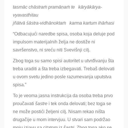
tasmāc chāstraṁ pramāṇaṁ te kāryākārya-
vyavasthitau
jñātvā śāstra-vidhānoktaṁ karma kartum ihārhasi
“Odbacujući naredbe spisa, osoba koja deluje pod
impulsom materijalnih želja ne dostiže ni
savršenstvo, ni sreću niti Svevišnji cilj.
Zbog toga su samo spisi autoritet u utvrđivanju šta
treba uraditi a šta treba izbegavati. Trebaš delovati
u ovom svetu jedino posle razumevanja uputstva
spisa.”
To je veoma jasna instrukcija da osoba treba prvo
proučavati
ša
stre
i tek onda delovati
; bez toga se
ne može postići željeni cilj. Nisam rekao ništa
drugačije u mom intervjuu. U stvari sam podržao
moju izjavu sa citatom iz
šastri
. Zbog toga ako se