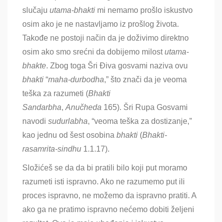
slučaju
utama-bhakti
mi nemamo prošlo iskustvo
osim ako je ne nastavljamo iz prošlog života.
Takođe ne postoji način da je doživimo direktno
osim ako smo srećni da dobijemo milost
utama-
bhakte
. Zbog toga Šri Điva gosvami naziva ovu
bhakti
“
maha-durbodha
,” što znači da je veoma
teška za razumeti (
Bhakti
Sandarbha
,
Anučheda
165). Šri Rupa Gosvami
navodi
sudurlabha
, “veoma teška za dostizanje,”
kao jednu od šest osobina
bhakti
(
Bhakti-
rasamrita-sindhu
1.1.17).
Složićeš se da da bi pratili bilo koji put moramo
razumeti isti ispravno. Ako ne razumemo put ili
proces ispravno, ne možemo da ispravno pratiti. A
ako ga ne pratimo ispravno nećemo dobiti željeni