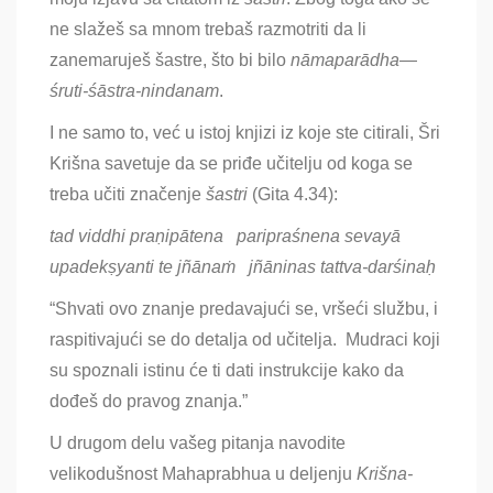
ne slažeš sa mnom trebaš razmotriti da li
zanemaruješ šastre, što bi bilo
nāmaparādha
—
śruti-śāstra-nindanam
.
I ne samo to, već u istoj knjizi iz koje ste citirali, Šri
Krišna savetuje da se priđe učitelju od koga se
treba učiti značenje
ša
stri
(Gita 4.34):
tad viddhi praṇipātena paripraśnena sevayā
upadekṣyanti te jñānaṁ jñāninas tattva-darśinaḥ
“Shvati ovo znanje predavajući se, vršeći službu, i
raspitivajući se do detalja od učitelja. Mudraci koji
su spoznali istinu će ti dati instrukcije kako da
dođeš do pravog znanja.”
U drugom delu vašeg pitanja navodite
velikodušnost Mahaprabhua u deljenju
Krišna-