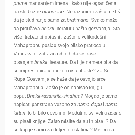
preme
mantranjem imena
i kako nije ograničena
na studiozne
brahmane
. Ne razumem zašto misliš
da je studiranje samo za
brahmane
. Svako može
da proučava
bhakti
literaturu naših
gosvamija. Šta
više, trebao bi objasniti zašto je velikodušni
Mahaprabhu poslao svoje bliske pratioce u
Vrindavan i zatražio od njih da se bave
pisanjem
bhakti
literature. Da li je namera bila da
se impresioniraju oni koji nisu bhakte? Za Šri
Rupa Gosvamija se kaže da je osvojio srce
Mahaprabhua. Zašto je on napisao knjigu
poput
Bhakti-rasamrita-sindhua
? Mogao je samo
napisati par strana vezano za
nama-đapu
i
nama-
kirtan
; to bi bilo dovoljno. Međutim, svi veliki
ačarje
su pisali knjige. Zašto mislite da su ih pisali? Da li
su knjige samo za deljenje ostalima? Mislim da