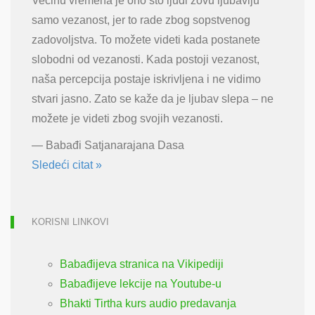
Većinu vremena je ono što ljudi zovu ljubavlju
samo vezanost, jer to rade zbog sopstvenog
zadovoljstva. To možete videti kada postanete
slobodni od vezanosti. Kada postoji vezanost,
naša percepcija postaje iskrivljena i ne vidimo
stvari jasno. Zato se kaže da je ljubav slepa – ne
možete je videti zbog svojih vezanosti.
—
Babađi Satjanarajana Dasa
Sledeći citat »
KORISNI LINKOVI
Babađijeva stranica na Vikipediji
Babađijeve lekcije na Youtube-u
Bhakti Tirtha kurs audio predavanja