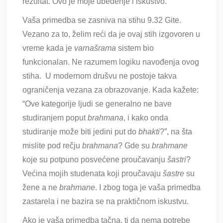
rezultat. Ovo je moje ubeđenje i iskustvo.
Vaša primedba se zasniva na stihu 9.32 Gite.
Vezano za to, želim reći da je ovaj stih izgovoren u
vreme kada je
varnašrama
sistem bio
funkcionalan
. Ne razumem logiku navođenja ovog
stiha. U modernom drušvu ne postoje takva
ograničenja vezana za obrazovanje. Kada kažete:
“Ove kategorije ljudi se generalno ne bave
studiranjem poput
brahmana
, i kako onda
studiranje može biti jedini put do
bhakti
?”, na šta
mislite pod rečju
brahmana
? Gde su
brahmane
koje su
potpuno posvećene proučavanju
šastri
?
Većina mojih studenata koji proučavaju
šastre
su
žene a ne
brahmane
. I zbog toga je vaša primedba
zastarela i ne bazira se na praktičnom iskustvu.
Ako je vaša primedba tačna, tj da nema potrebe