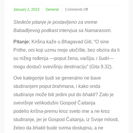
January 2, 2023
General
Comments Off
on
Važnost
Sledeće pitanje je postavljeno za vreme
studiranja
Babađijevog podkast intervjua sa Namarasom.
šastri
Pitanje:
Krišna kaže u
Bhagavad Giti
, “O sine
Prithe, oni koji uzmu moje utočište, bez obzira da li
su nižeg rođenja —poput žena,
vaišija, i
šu
dri
—
mogu dostući svevišnju destinaciju” (Gita 9.32).
Ove kategorije ljudi se generalno ne bave
studiranjem poput
brahmana
, i kako onda
studiranje može biti jedini put do
bhakti
? Zato je
svevišnje velikodušni Gospod Čaitanja
podelio
krišna-premu
kroz sveto ime a ne kroz
studiranje, jer je Gospod Čaitanja, iz Svoje milosti,
želeo da
bhakti
bude svima dostupna, a ne