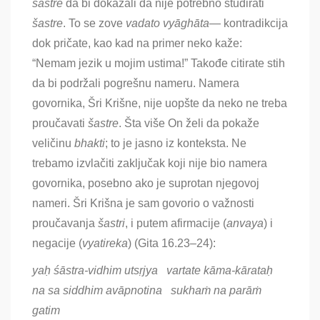
ša
stre
da bi dokazali da nije potrebno studirati
ša
stre
. To se zove
vadato vyāghāta
— kontradikcija
dok pričate, kao kad na primer neko kaže:
“Nemam jezik u mojim ustima!” Takođe citirate stih
da bi podržali pogrešnu nameru. Namera
govornika, Šri Krišne, nije uopšte da neko ne treba
proučavati
ša
stre
. Šta više On želi da pokaže
veličinu
bhakti
; to je jasno iz konteksta. Ne
trebamo izvlačiti zaključak koji nije bio namera
govornika, posebno ako je suprotan njegovoj
nameri. Šri Krišna je sam govorio o važnosti
proučavanja
ša
stri
, i putem afirmacije (
anvaya
) i
negacije (
vyatireka
) (Gita 16.23–24):
yaḥ śāstra-vidhim utsṛjya vartate kāma-kārataḥ
na sa siddhim avāpnotina sukhaṁ na parāṁ
gatim