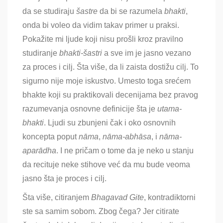
da se studiraju
šastre
da bi se razumela
bhakti
,
onda bi voleo da vidim takav primer u praksi.
Pokažite mi ljude koji nisu prošli kroz pravilno
studiranje
bhakti-šastri
a sve im je jasno vezano
za proces i cilj
. Šta više, da li zaista dostižu cilj. To
sigurno nije moje iskustvo. Umesto toga srećem
bhakte koji su praktikovali decenijama bez pravog
razumevanja osnovne definicije šta je
utama-
bhakti
. Ljudi su zbunjeni čak i oko osnovnih
koncepta poput
nāma
,
nāma-abhāsa
, i
nāma-
aparādha
. I ne pričam o tome da je neko u stanju
da recituje neke stihove već da mu bude veoma
jasno šta je proces i cilj.
Šta više, citiranjem
Bhagavad Gite
, kontradiktorni
ste sa samim sobom. Zbog čega? Jer citirate