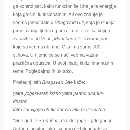
ga kontrolisati, kako funkcioniše i šta je ta energija
koja ga čini funkcionalnim. Ali ovo znanje je
veoma jasno dato u
Bhagavad Giti
, koja je studija
proučavanja ljudskog uma. To nije velika knjiga.
Za razliku od
Veda
,
Mahabharate
ili
Ramajane
,
koje su veoma obimne, Gita ima samo 700
stihova. U njemu će se naći veoma važna i
praktična uputstva. U ovoj maloj knjizi ima raznih
tema. Pogledajmo ih ukratko.
Poslednji stih
Bhagavad
Gite
kaže
:
yatra yogeśvaraḥ krsno yatra pārtho dhanur-
dharaḥ
tatra śrīr vijayo bhūtir dhruvā nītir matir mama
“Gde god je Šri Krišna, majstor joge, i gde god je
Arđuna, nosilac luka, sigurno će biti bogatstva,