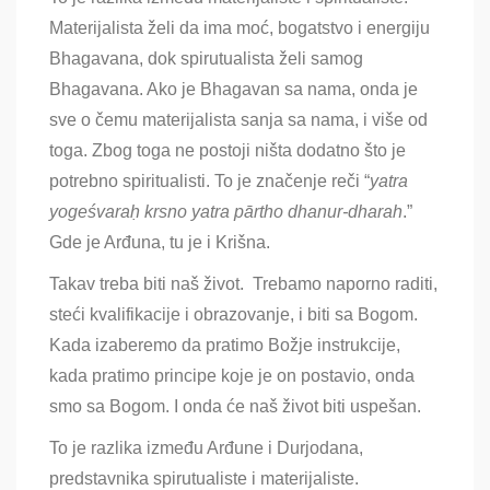
Materijalista želi da ima moć, bogatstvo i energiju
Bhagavana, dok spirutualista želi samog
Bhagavana. Ako je Bhagavan sa nama, onda je
sve o čemu materijalista sanja sa nama, i više od
toga. Zbog toga ne postoji ništa dodatno što je
potrebno spiritualisti. To je značenje reči “
yatra
yogeśvaraḥ krsno yatra pārtho dhanur-dharah
.”
Gde je Arđuna, tu je i Krišna.
Takav treba biti naš život. Trebamo naporno raditi,
steći kvalifikacije i obrazovanje, i biti sa Bogom.
Kada izaberemo da pratimo Božje instrukcije,
kada pratimo principe koje je on postavio, onda
smo sa Bogom. I onda će naš život biti uspešan.
To je razlika između Arđune i Durjodana,
predstavnika spirutualiste i materijaliste.