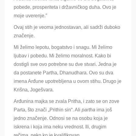
pobede, prosperiteta i državničkog duha. Ovo je
moje uverenje.”
Ovaj stih je veoma jednostavan, ali sadrži duboko
značenje.
Mi želimo lepotu, bogatstvo i snagu. Mi želimo
ljubav i pobedu. Mi želimo moralnost. Kako bi
dostigli sve ovo potrebne su dve stvari. Jedna je
da postanete Partha, Dhanudhara. Ovo su dva
imena Arđune upotrebljena u ovom stihu. Drugo je
Krišna, Jogešvara.
Arđunina majka se zvala Pritha, i zato se on zove
Parta, što znači „Prithin sin“. Ali
partha
ima još
jedno značenje. Odnosi se na osobu koja je
iskrena i koja ima neku vrednost. Ili, drugim
rečima, neko ko je kvalifikovan.