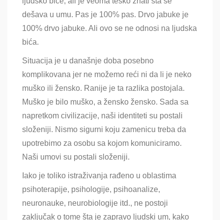
ljudsko biće, ali je veoma teško znati šta se
dešava u umu. Pas je 100% pas. Drvo jabuke je
100% drvo jabuke. Ali ovo se ne odnosi na ljudska
bića.
Situacija je u današnje doba posebno
komplikovana jer ne možemo reći ni da li je neko
muško ili žensko. Ranije je ta razlika postojala.
Muško je bilo muško, a žensko žensko. Sada sa
napretkom civilizacije, naši identiteti su postali
složeniji. Nismo sigurni koju zamenicu treba da
upotrebimo za osobu sa kojom komuniciramo.
Naši umovi su postali složeniji.
Iako je toliko istraživanja rađeno u oblastima
psihoterapije, psihologije, psihoanalize,
neuronauke, neurobiologije itd., ne postoji
zaključak o tome šta je zapravo ljudski um, kako