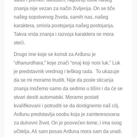
znanja nije vezan za način življenja. On se tiče
našeg sopstvenog života, samih nas, našeg
karaktera, smisla postojanja našeg postojanja.
Takva vrsta znanja i razvoja karaktera se mora
steći.
Drugo ime koje se koristi za Arđunu je
“
dhanurdhara
,” koje znači “onaj koji nosi luk.” Luk
je predstavnik vrednog i teškog rada.
To ukazuje
da se mi moramo truditi
. Nije da posle sticanja
znanja možemo samo da sedimo u tišini i da će se
stvari desiti automatski. Moramo postati
kvalifikovani i potruditi se da dostignemo naš cilj.
Arđunu predstavlja osobu koja je zainteresovana
za duhovni život. On je posvećen tome, i ima svog
učitelja. Ali sam posao Arđuna mora sam da uradi.