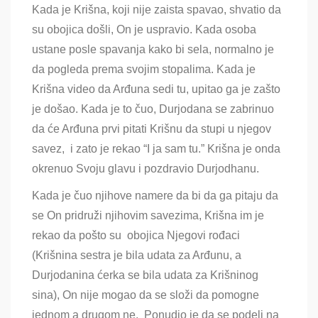
Kada je Krišna, koji nije zaista spavao, shvatio da
su obojica došli, On je uspravio. Kada osoba
ustane posle spavanja kako bi sela, normalno je
da pogleda prema svojim stopalima. Kada je
Krišna video da Arđuna sedi tu, upitao ga je zašto
je došao. Kada je to čuo, Durjodana se zabrinuo
da će Arđuna prvi pitati Krišnu da stupi u njegov
savez, i zato je rekao “I ja sam tu.” Krišna je onda
okrenuo Svoju glavu i pozdravio Durjodhanu.
Kada je čuo njihove namere da bi da ga pitaju da
se On pridruži njihovim savezima, Krišna im je
rekao da pošto su obojica Njegovi rođaci
(Krišnina sestra je bila udata za Arđunu, a
Durjodanina ćerka se bila udata za Krišninog
sina), On nije mogao da se složi da pomogne
jednom a drugom ne. Ponudio je da se podeli na