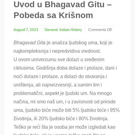
Uvod u Bhagavad Gitu –
Pobeda sa Krišnom
August 7, 2023
General
Indian History
Comments Off
on
Uvod
Bhagavad Gita
je analiza ljudskog uma
, koji je
u
najkompleksnija i nepredvidiva vrednost.
Bhagavad
Gitu
U ovom univerzumu sve dolazi u sređenim
–
ciklusima. Godišnja doba dolaze i prolaze, dani i
Pobeda
sa
noći dolaze i prolaze, a dolazi do stvaranja i
Krišnom
uništenja, ali najneizvesniji, a samim tim i
problematični, aspekt je ljudski um. Na mnogo
načina, mi smo naš um, i u zavisnosti od prirode
uma, ljudsko biće može biti 5% ljudsko biće i 95%
životinja, ili 20% ljudsko biće i 80% životinja.
Teško je reći šta je osoba jer može izgledati kao