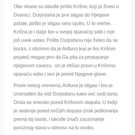
Obe strane su takođe prišle Krišne, koji je živeo u
Dvaraci. Durjodana je prvi stigao do Njegove
palate, pošto je stigao rano ujutru. U to vreme,
Krišna je i dalje bio u svojoj spavaćoj sobi i nije
još uvek ustao. Pošto Durjodana nije želeo da se
kocka, s obzirom da je Arđuna koji je bio Krišnin
prijatelj mogao prvi da Ga pita za pristupanje
njegovom savezu, on je otišao pravo u Krišninu
spavaću sobu i seo je pored Njegove glave.
Posle nekog vremena, Arđuna je stigao i bio je
iznenađen da vidi Durjodanu kako već sedi tamo.
Onda se smestio pored Krišninih stopala. U Indiji
je sedenje pored nečijih stopala znak poštovanja
prema toj osobi, i takođe znači zauzimanje
poniznog stava u odnosu na tu osobu.