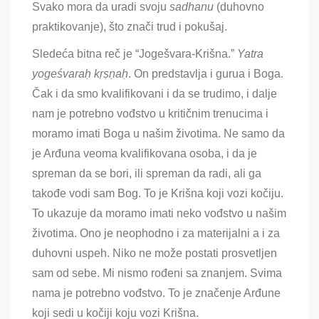
Svako mora da uradi svoju
sadhanu
(duhovno
praktikovanje), što znači trud i pokušaj.
Sledeća bitna reč je “Jogešvara-Krišna.”
Yatra
yogeśvaraḥ kṛṣṇaḥ
. On predstavlja i gurua i Boga.
Čak i da smo kvalifikovani i da se trudimo, i dalje
nam je potrebno vođstvo u kritičnim trenucima i
moramo imati Boga u našim životima. Ne samo da
je Arđuna veoma kvalifikovana osoba, i da je
spreman da se bori, ili spreman da radi, ali ga
takođe vodi sam Bog. To je Krišna koji vozi kočiju.
To ukazuje da moramo imati neko vođstvo u našim
životima. Ono je neophodno i za materijalni a i za
duhovni uspeh. Niko ne može postati prosvetljen
sam od sebe. Mi nismo rođeni sa znanjem. Svima
nama je potrebno vođstvo. To je značenje Arđune
koji sedi u kočiji koju vozi Krišna.