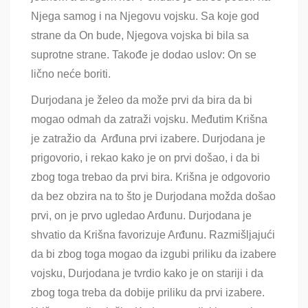
Njega samog i na Njegovu vojsku. Sa koje god
strane da On bude, Njegova vojska bi bila sa
suprotne strane. Takođe je dodao uslov: On se
lično neće boriti.
Durjodana je želeo da može prvi da bira da bi
mogao odmah da zatraži vojsku. Međutim Krišna
je zatražio da Arđuna prvi izabere. Durjodana je
prigovorio, i rekao kako je on prvi došao, i da bi
zbog toga trebao da prvi bira. Krišna je odgovorio
da bez obzira na to što je Durjodana možda došao
prvi, on je prvo ugledao Arđunu. Durjodana je
shvatio da Krišna favorizuje Arđunu. Razmišljajući
da bi zbog toga mogao da izgubi priliku da izabere
vojsku, Durjodana je tvrdio kako je on stariji i da
zbog toga treba da dobije priliku da prvi izabere.