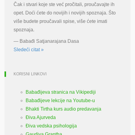
Čak i stvari koje ste već pročitali, proučavajte ih
opet. Doći ćete do novijih i novijih spoznaja. Što
više budete proučavali spise, više ćete imati
spoznaja.
—
Babađi Satjanarajana Dasa
Sledeći citat »
KORISNI LINKOVI
Babađijeva stranica na Vikipediji
Babađijeve lekcije na Youtube-u
Bhakti Tirtha kurs audio predavanja
Điva Ajurveda
Điva vedska psihologija
Gaudiya Grantha