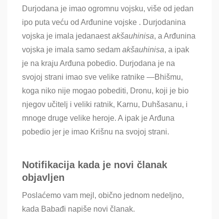
Durjodana je imao ogromnu vojsku, više od jedan
ipo puta veću od Arđunine vojske . Durjodanina
vojska je imala jedanaest
akšauhinisa
, a Arđunina
vojska je imala samo sedam
akšauhinisa
, a ipak
je na kraju Arđuna pobedio. Durjodana je na
svojoj strani imao sve velike ratnike —Bhišmu,
koga niko nije mogao pobediti, Dronu, koji je bio
njegov učitelj i veliki ratnik, Karnu, Duhšasanu, i
mnoge druge velike heroje. A ipak je Arđuna
pobedio jer je imao Krišnu na svojoj strani.
Notifikacija kada je novi članak
objavljen
Poslaćemo vam mejl, obično jednom nedeljno,
kada Babađi napiše novi članak.