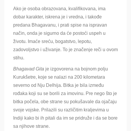
Ako je osoba obrazovana, kvalifikovana, ima
dobar karakter, iskrena je i vredna, i takođe
predana Bhagavanu, i prati spise na ispravan
način, onda je sigurno da će postoći uspeh u
životu. Imaće sreću, bogatstvo, lepotu,
zadovoljstvo i uživanje. To je značenje reči u ovom
stihu.
Bhagavad Gita
je izgovorena na bojnom polju
Kurukšetre, koje se nalazi na 200 kilometara
severno od Nju Delhija. Bitka je bila između
rođaka koji su se borili za imovinu. Pre nego što je
bitka počela, obe strane su pokušavale da ojačaju
svoje vojske. Prilazili su različitim kraljevima u
Indiji kako bi ih pitali da im se pridruže i da se bore
sa njihove strane.