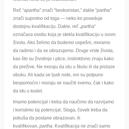
Reč “
apartha”
znači
“beskoristan,” dakle “
partha”
znači suprotno od toga
— neko ko poseduje
dostojnu kvalifikaciju. Dakle, reč „partha“
označava osobu koja je stekla kvalifikaciju u svom
životu. Ako želimo da budemo uspešni, moramo
da radimo i da se obrazujemo. Druge vrste života,
kao što su životinje i ptice, instinktivno znaju kako
da prežive. Ne moraju da idu u školu ili da prolaze
obuku. Ali kada se ljudi rode, oni su potpuno
bespomoćni i moraju se naučiti svemu, čak i kako
da idu u toalet.
Imamo potencijal i treba da naučimo da razvijamo
i koristimo taj potencijal. Stoga, čovek treba da
pokuša da postane obrazovan, ili
kvalifikovan,
partha
. Kvalifikacija ne znači samo