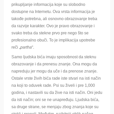
prikupljanje informacija koje su slobodno
dostupne na Internetu. Ova vrsta informacija je
takođe potrebna, ali osnovno obrazovanje treba
da razvije karakter. Ovo je pravo obrazovanje i
svako treba da stekne prvo pre nego što se
profesionalno obuči. To je implikacija upotrebe
reči „
partha
“.
Samo ljudska bića imaju sposobnost da steknu
obrazovanje i da prenesu znanje. Ona mogu da
napreduju jer mogu da uče i da prenose znanje.
Ostale vrste živih bića rade iste stvari na isti način
na koji to oduvek rade. Psi su živeli i pre 1,000
godina, i nastavili su da žive na isti način. Oni jedu
da isti način; oni se ne unapređuju. Ljudska bića,
sa druge strane, se menjaju zbog znanja koje su
stekli i preneli. Međutim, najbitniji oblik našeg