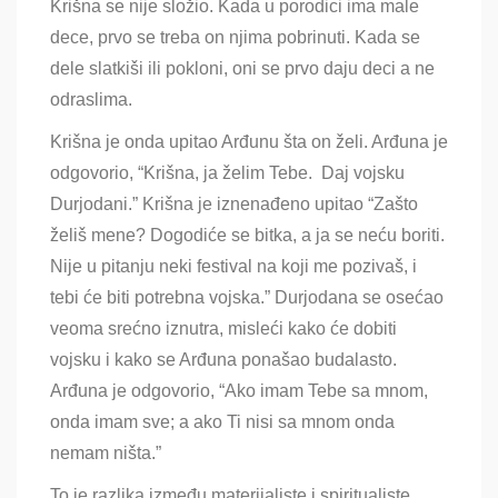
Krišna se nije složio. Kada u porodici ima male
dece, prvo se treba on njima pobrinuti. Kada se
dele slatkiši ili pokloni, oni se prvo daju deci a ne
odraslima.
Krišna je onda upitao Arđunu šta on želi. Arđuna je
odgovorio, “Krišna, ja želim Tebe. Daj vojsku
Durjodani.” Krišna je iznenađeno upitao “Zašto
želiš mene? Dogodiće se bitka, a ja se neću boriti.
Nije u pitanju neki festival na koji me pozivaš, i
tebi će biti potrebna vojska.” Durjodana se osećao
veoma srećno iznutra, misleći kako će dobiti
vojsku i kako se Arđuna ponašao budalasto.
Arđuna je odgovorio, “Ako imam Tebe sa mnom,
onda imam sve; a ako Ti nisi sa mnom onda
nemam ništa.”
To je razlika između materijaliste i spiritualiste.