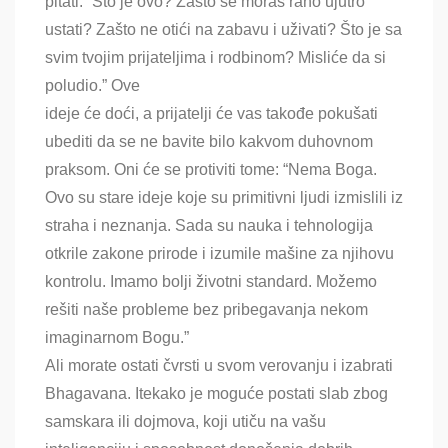
pitati: “Što je ovo? Zašto se moraš rano ujutro
ustati? Zašto ne otići na zabavu i uživati? Što je sa
svim tvojim prijateljima i rodbinom? Misliće da si
poludio.” Ove
ideje će doći, a prijatelji će vas takođe pokušati
ubediti da se ne bavite bilo kakvom duhovnom
praksom. Oni će se protiviti tome: “Nema Boga.
Ovo su stare ideje koje su primitivni ljudi izmislili iz
straha i neznanja. Sada su nauka i tehnologija
otkrile zakone prirode i izumile mašine za njihovu
kontrolu. Imamo bolji životni standard. Možemo
rešiti naše probleme bez pribegavanja nekom
imaginarnom Bogu.”
Ali morate ostati čvrsti u svom verovanju i izabrati
Bhagavana. Itekako je moguće postati slab zbog
samskara ili dojmova, koji utiču na vašu