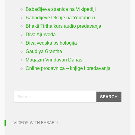
Babađijeva stranica na Vikipediji
Babađijeve lekcije na Youtube-u
Bhakti Tirtha kurs audio predavanja
Điva Ajurveda
Điva vedska psihologija
Gaudiya Grantha
Magazin Vrindavan Danas
Online prodavnica – knjige i predavanja
SEARCH
VIDEOS WITH BABABJI