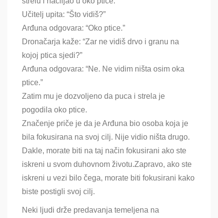
strelu i naciljao u oko ptice.
Učitelj upita: “Što vidiš?”
Arđuna odgovara: “Oko ptice.”
Dronačarja kaže: “Zar ne vidiš drvo i granu na
kojoj ptica sjedi?”
Arđuna odgovara: “Ne. Ne vidim ništa osim oka
ptice.”
Zatim mu je dozvoljeno da puca i strela je
pogodila oko ptice.
Značenje priče je da je Arđuna bio osoba koja je
bila fokusirana na svoj cilj. Nije vidio ništa drugo.
Dakle, morate biti na taj način fokusirani ako ste
iskreni u svom duhovnom životu.Zapravo, ako ste
iskreni u vezi bilo čega, morate biti fokusirani kako
biste postigli svoj cilj.
Neki ljudi drže predavanja temeljena na