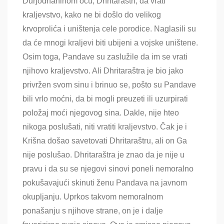
Durjodhaninom ocu, Dhritaraštri, da vrati
kraljevstvo, kako ne bi došlo do velikog
krvoprolića i uništenja cele porodice. Naglasili su
da će mnogi kraljevi biti ubijeni a vojske uništene.
Osim toga, Pandave su zaslužile da im se vrati
njihovo kraljevstvo. Ali Dhritaraštra je bio jako
privržen svom sinu i brinuo se, pošto su Pandave
bili vrlo moćni, da bi mogli preuzeti ili uzurpirati
položaj moći njegovog sina. Dakle, nije hteo
nikoga poslušati, niti vratiti kraljevstvo. Čak je i
Krišna došao savetovati Dhritaraštru, ali on Ga
nije poslušao. Dhritaraštra je znao da je nije u
pravu i da su se njegovi sinovi poneli nemoralno
pokušavajući skinuti ženu Pandava na javnom
okupljanju. Uprkos takvom nemoralnom
ponašanju s njihove strane, on je i dalje