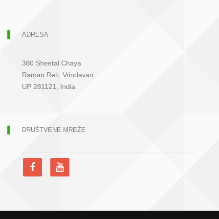
ADRESA
380 Sheetal Chaya
Raman Reti, Vrindavan
UP 281121, India
DRUŠTVENE MREŽE