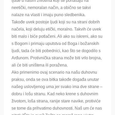
ljude u našim životima koji se ponašaju na
neetički, nemoralan način, a obično se takvi
nalaze na vlasti i imaju puno sledbenika.
Takođe uvek postoje ljudi koji su na strani dobrih
načela, koji deluju etički, moralno. Takvih će uvek
biti malo i biće potlačeni. Ali ako su iskreni, ako su
s Bogom i primaju uputstva od Boga i božanskih
ljudi, tada će biti pobednici, kao što se dogodilo s
Arđunom. Protivnička strana može biti vrlo brojna,
ali će biti uništena ili poražena.
Ako primenimo ovaj scenario na našu duhovnu
praksu, onda se ova bitka takođe događa unutar
našeg uslovljenog uma jer svako ima dve strane –
dobru i lošu stranu. Kad neko krene s duhovnim
životom, loša strana, ranije stare navike, protiviće
se tome da prihvatimo duhovnosti. Naš um će nas