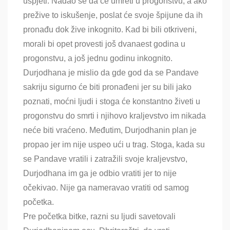
uspjeti. Nadao se da će umreti u progonstvu, a ako
prežive to iskušenje, poslat će svoje špijune da ih
pronađu dok žive inkognito. Kad bi bili otkriveni,
morali bi opet provesti još dvanaest godina u
progonstvu, a još jednu godinu inkognito.
Durjodhana je mislio da gde god da se Pandave
sakriju sigurno će biti pronađeni jer su bili jako
poznati, moćni ljudi i stoga će konstantno živeti u
progonstvu do smrti i njihovo kraljevstvo im nikada
neće biti vraćeno. Međutim, Durjodhanin plan je
propao jer im nije uspeo ući u trag. Stoga, kada su
se Pandave vratili i zatražili svoje kraljevstvo,
Durjodhana im ga je odbio vratiti jer to nije
očekivao. Nije ga nameravao vratiti od samog
početka.
Pre početka bitke, razni su ljudi savetovali