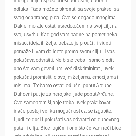
inteligenciju i sposobnost donošenja dobrih
odluka. Tada možete skrenuti sa svoje prakse, sa
svog odabranog puta. Ovo se događa mnogima.
Dakle, morate ostati usredotočeni na svoj cilj, na
svoju svrhu. Kad god vam padne na pamet neka
misao, ideja ili želja, trebate je proučiti i videti
pomaže li vam da idete prema svom cilju ili vas
pokušava odvratiti. Ne biste trebali samo slediti
ono što vam govori um, već diskriminirati, uvek
pokušati promisliti o svojim željama, emocijama i
mislima. Trebamo ostati odlučni poput Arđune.
Duhovni put je za herojske ljude poput Arđune.
Ovo samopromišljanje treba uvek praktikovati,
inače postoji velika mogućnost da se izgubite.
Ljudi će doći i pokušati vas odvratiti od duhovnog
puta ili cilja. Biće logični i ono što će vam reći biće