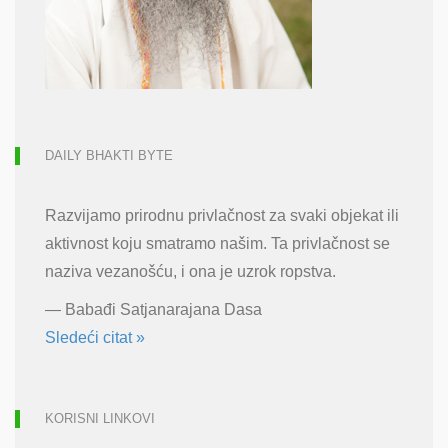
DAILY BHAKTI BYTE
Razvijamo prirodnu privlačnost za svaki objekat ili
aktivnost koju smatramo našim. Ta privlačnost se
naziva vezanošću, i ona je uzrok ropstva.
—
Babađi Satjanarajana Dasa
Sledeći citat »
KORISNI LINKOVI