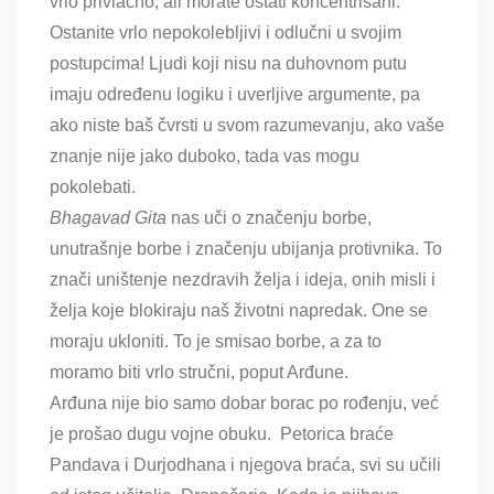
vrlo privlačno, ali morate ostati koncentrisani.
Ostanite vrlo nepokolebljivi i odlučni u svojim
postupcima! Ljudi koji nisu na duhovnom putu
imaju određenu logiku i uverljive argumente, pa
ako niste baš čvrsti u svom razumevanju, ako vaše
znanje nije jako duboko, tada vas mogu
pokolebati.
Bhagavad Gita
nas uči o značenju borbe,
unutrašnje borbe i značenju ubijanja protivnika. To
znači uništenje nezdravih želja i ideja, onih misli i
želja koje blokiraju naš životni napredak. One se
moraju ukloniti. To je smisao borbe, a za to
moramo biti vrlo stručni, poput Arđune.
Arđuna nije bio samo dobar borac po rođenju, već
je prošao dugu vojne obuku. Petorica braće
Pandava i Durjodhana i njegova braća, svi su učili