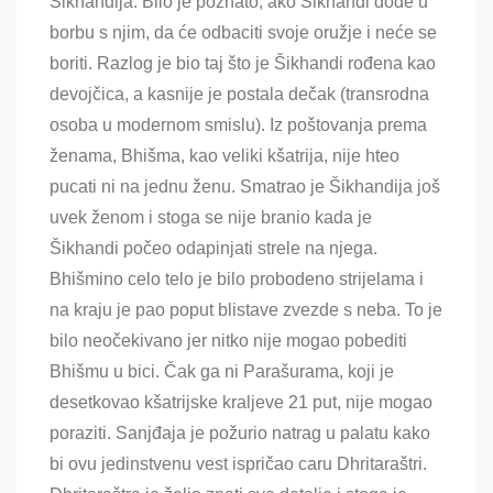
Šikhandija. Bilo je poznato, ako Šikhandi dođe u
borbu s njim, da će odbaciti svoje oružje i neće se
boriti. Razlog je bio taj što je Šikhandi rođena kao
devojčica, a kasnije je postala dečak (transrodna
osoba u modernom smislu). Iz poštovanja prema
ženama, Bhišma, kao veliki kšatrija, nije hteo
pucati ni na jednu ženu. Smatrao je Šikhandija još
uvek ženom i stoga se nije branio kada je
Šikhandi počeo odapinjati strele na njega.
Bhišmino celo telo je bilo probodeno strijelama i
na kraju je pao poput blistave zvezde s neba. To je
bilo neočekivano jer nitko nije mogao pobediti
Bhišmu u bici. Čak ga ni Parašurama, koji je
desetkovao kšatrijske kraljeve 21 put, nije mogao
poraziti. Sanjđaja je požurio natrag u palatu kako
bi ovu jedinstvenu vest ispričao caru Dhritaraštri.