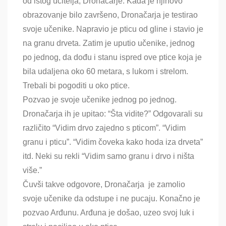
od istog učitelja, Dronačarje. Kada je njihovo
obrazovanje bilo završeno, Dronačarja je testirao
svoje učenike. Napravio je pticu od gline i stavio je
na granu drveta. Zatim je uputio učenike, jednog
po jednog, da dođu i stanu ispred ove ptice koja je
bila udaljena oko 60 metara, s lukom i strelom.
Trebali bi pogoditi u oko ptice.
Pozvao je svoje učenike jednog po jednog.
Dronačarja ih je upitao: “Šta vidite?” Odgovarali su
različito “Vidim drvo zajedno s pticom”. “Vidim
granu i pticu”. “Vidim čoveka kako hoda iza drveta”
itd. Neki su rekli “Vidim samo granu i drvo i ništa
više.”
Čuvši takve odgovore, Dronačarja je zamolio
svoje učenike da odstupe i ne pucaju. Konačno je
pozvao Arđunu. Arđuna je došao, uzeo svoj luk i