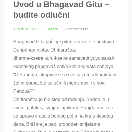
Uvod u Bhagavad Gitu –
budite odlučni
August 16, 2023
General
Comments Off
on
Uvod
Bhagavad Gita počinje pitanjem koje je postavio
u
Durjodhanin otac Dhritaraštra:
Bhagavad
Gitu
dharma-kṣetre kuru-kṣetre samavetā yuyutsavaḥ
–
māmakāḥ pāṇḍavāś caiva kim akurvata sañjaya
budite
odlučni
“O Sanđaja, okupivši se u svetoj zemlji Kurukšetri
željni borbe, što su učinili moji sinovi i sinovi
Pandua?”
Dhritaraštra je bio slep od rođenja. Sedeo je u
svojoj palati sa svojim tajnikom, Sanjđajom, koji
se upravo vratio s bojnog polja na kraju desetog
dana. Bhišma je pao, proboden strijelama