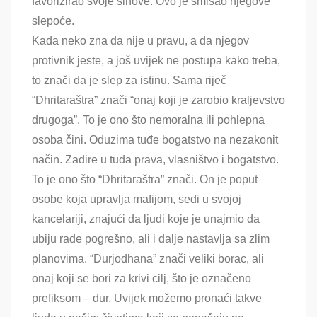
favorizirao svoje sinove. Ovo je smisao njegove
slepoće.
Kada neko zna da nije u pravu, a da njegov
protivnik jeste, a još uvijek ne postupa kako treba,
to znači da je slep za istinu. Sama riječ
“Dhritaraštra” znači “onaj koji je zarobio kraljevstvo
drugoga”. To je ono što nemoralna ili pohlepna
osoba čini. Oduzima tuđe bogatstvo na nezakonit
način. Zadire u tuđa prava, vlasništvo i bogatstvo.
To je ono što “Dhritaraštra” znači. On je poput
osobe koja upravlja mafijom, sedi u svojoj
kancelariji, znajući da ljudi koje je unajmio da
ubiju rade pogrešno, ali i dalje nastavlja sa zlim
planovima. “Durjodhana” znači veliki borac, ali
onaj koji se bori za krivi cilj, što je označeno
prefiksom – dur. Uvijek možemo pronaći takve