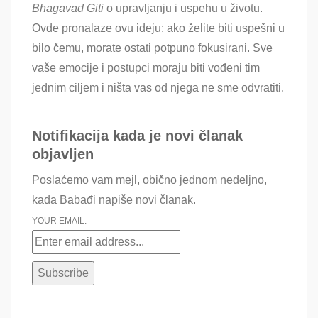
Bhagavad Giti
o upravljanju i uspehu u životu.
Ovde pronalaze ovu ideju: ako želite biti uspešni u
bilo čemu, morate ostati potpuno fokusirani. Sve
vaše emocije i postupci moraju biti vođeni tim
jednim ciljem i ništa vas od njega ne sme odvratiti.
Notifikacija kada je novi članak
objavljen
Poslaćemo vam mejl, obično jednom nedeljno,
kada Babađi napiše novi članak.
YOUR EMAIL: