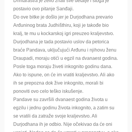
Dhritaraštra je želio znati sve detalje i stoga je
postavio ovo pitanje Sanđaji.
Do ove bitke je došlo jer je Durjodhana prevario
Arđuninog brata Judhišthiru, koji je takođe bio
kralj, te mu u kockarskoj igri preuzeo kraljevstvo.
Durjodhana je tada postavio uslov da petorica
braće Pandava, uključujući Arđunu i njihovu ženu
Draupadi, moraju otići u egzil na dvanaest godina.
Posle toga moraju živeti inkognito godinu dana.
Ako to ispune, on će im vratiti kraljevstvo. Ali ako
ih se prepozna dok žive inkognito, morali bi
ponoviti ovo celo teško iskušenje.
Pandave su završili dvanaest godina života u
egzilu i jednu godinu života inkognito, a zatim su
se vratili da zatraže svoje kraljevstvo. Ali
Durjodhana ih je odbio. Nije očekivao da će oni