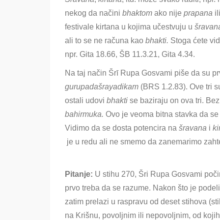
nekog da načini
bhaktom
ako nije
prapana
il
festivale kirtana u kojima učestvuju u
šrava
ali to se ne računa kao
bhakti.
Stoga ćete vid
npr. Gita 18.66, ŠB 11.3.21, Gita 4.34.
Na taj način Šrī Rupa Gosvami piše da su pr
gurupadašrayadikam
(BRS 1.2.83). Ove tri 
ostali udovi
bhakti
se baziraju on ova tri. Bez
bahirmuka.
Ovo je veoma bitna stavka da s
Vidimo da se dosta potencira na
šravana
i
ki
je u redu ali ne smemo da zanemarimo zaht
Pitanje:
U stihu
270, Šri Rupa Gosvami počin
prvo treba da se razume. Nakon što je podel
zatim prelazi u raspravu od deset stihova (s
na Krišnu, povoljnim ili nepovoljnim, od koji