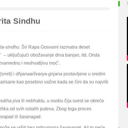
rita Sindhu
ita-sindhu
. Šri Rapa Gosvami razmatra deset
u’ – uključujući obožavanje drva banjan, itd. Onda
izvanrednu i neshvatljivu moć’.
(smrti)
i
dhjanaaišvarya
-gnjana
postavljene u sredini
entarisane kao posebno važne kada se čini da su najviši
mukha-jiva
ili nebhaktu
,
u osobu čija svest se okreće
zlika od svih ostalih puteva. Zbog toga proces
prapati
ili
šaranagati.
. može se vršiti bez prihvatanja
šaranagati.
Ali to neće