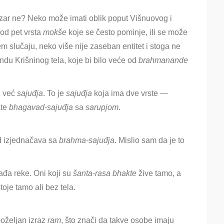
zar ne? Neko može imati oblik poput Višnuovog i
 od pet vrsta
mokše
koje se često pominje, ili se može
m slučaju, neko više nije zaseban entitet i stoga ne
du Krišninog tela, koje bi bilo veće od
brahmanande
a
već
sajuđja
. To je
sajuđja
koja ima dve vrste
—
te
bhagavad-
sajuđja
sa
sarupjom
.
d izjednačava sa
brahma-
sajuđja
. Mislio sam da je to
ađa reke. Oni koji su
šanta-rasa
bhakte
žive tamo, a
oje tamo ali bez tela.
poželjan izraz
ram
, što znači da takve osobe imaju