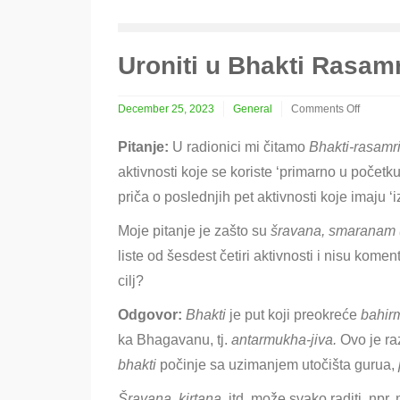
Uroniti u Bhakti Rasam
December 25, 2023
General
Comments Off
on
Uroniti
Pitanje:
U radionici mi čitamo
Bhakti-rasamr
u
aktivnosti koje se koriste ‘primarno u početk
Bhakti
Rasamrita
priča o poslednjih pet aktivnosti koje imaju ‘
Sindhu
Moje pitanje je zašto su
šravana, smaranam 
liste od šesdest četiri aktivnosti i nisu kom
cilj?
Odgovor:
Bhakti
je put koji preokreće
bahir
ka Bhagavanu, tj.
antarmukha-jiva.
Ovo je ra
bhakti
počinje sa uzimanjem utočišta gurua,
Šravana
,
kirtana
, itd. može svako raditi, npr