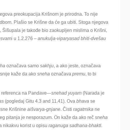
jegova preokupacija Krišnom je prirodna. To nije
bom. Plašio se Krišne da će ga ubiti. Stoga njegova
, Šišupala je takođe bio zaokupljen mislima o Krišni,
osvami u 1.2.276 –
anukulja-viparyasad bhiti-dvešau
eha
označava samo
sakhju
, a ako jeste, označava
snije kaže da ako
sneha
označava
premu
, to bi
o referenca na
Pandave—
snehad yuyam
(Narada je
as
(pogledaj Gitu 4.3 and 11.41). Ova
bhava
se
sne Krišnine
aišvarya
-gnjane
. Čisti
ragatmika
ne
šeg pitanja je nesporazum. On kaže da ako reč
sneha
 nikakvu korist u opisu
raganuga sadhana-bhakti.