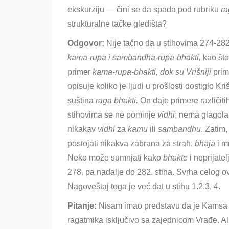
ekskurziju — čini se da spada pod rubriku
ra
strukturalne tačke gledišta?
Odgovor:
Nije tačno da u stihovima 274-28
kama-rupa
i
sambandha-rupa-bhakti,
kao št
primer
kama-rupa-bhakti, dok su Vrišniji
pri
opisuje koliko je ljudi u prošlosti dostiglo 
suština
raga bhakti.
On daje primere različiti
stihovima se ne pominje
vidhi
; nema glagola
nikakav
vidhi
za
kamu
ili
sambandhu
. Zatim
postojati nikakva zabrana za strah,
bhaja
i m
Neko može sumnjati kako
bhakte
i neprijate
278. pa nadalje do 282. stiha. Svrha celog o
Nagoveštaj toga je već dat u stihu 1.2.3, 4.
Pitanje:
Nisam imao predstavu da je Kamsa 
ragatmika isključivo sa zajednicom Vrađe
. A