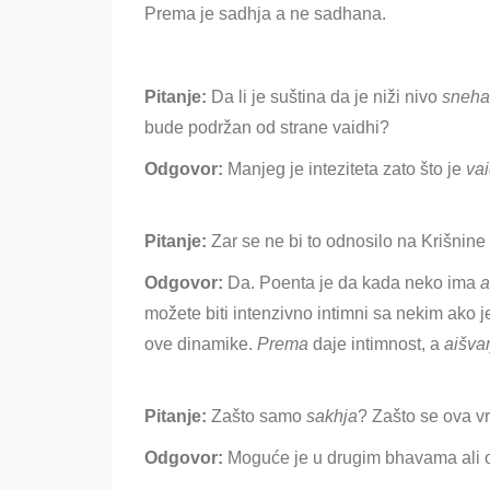
Prema je sadhja a ne sadhana.
Pitanje:
Da li je suština da je niži nivo
sneha
bude podržan od strane vaidhi?
Odgovor:
Manjeg je inteziteta zato što je
vai
Pitanje:
Zar se ne bi to odnosilo na Krišnine
Odgovor:
Da
. Poenta je da kada neko ima
a
možete biti intenzivno intimni sa nekim ako je
ove dinamike.
Prema
daje intimnost, a
aišvar
Pitanje:
Zašto samo
sakhja
? Zašto se ova v
Odgovor:
Moguće je u drugim bhavama ali