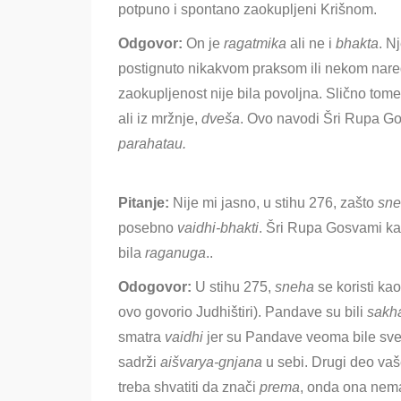
potpuno i spontano zaokupljeni Krišnom.
Odgovor:
On je
ragatmika
ali ne i
bhakta
. N
postignuto nikakvom praksom ili nekom nared
zaokupljenost nije bila povoljna. Slično tome
ali iz mržnje,
dveša
. Ovo navodi Šri Rupa G
parahatau.
Pitanje:
Nije mi jasno, u stihu 276, zašto
sn
posebno
vaidhi-bhakti
. Šri Rupa Gosvami ka
bila
raganuga
.
.
Odogovor:
U stihu 275,
sneha
se koristi ka
ovo govorio Judhištiri). Pandave su bili
sakh
smatra
vaidhi
jer su Pandave veoma bile sve
sadrži
aišvarya
-gnjana
u sebi
. Drugi deo va
treba shvatiti da znači
prema
, onda ona nema