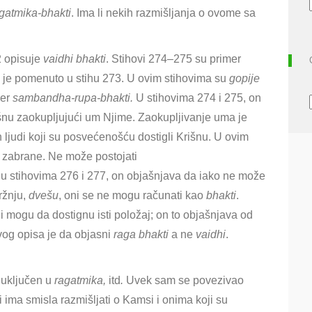
gatmika-bhakti
. Ima li nekih razmišljanja o ovome sa
2 opisuje
vaidhi bhakti
. Stihovi 274–275 su primer
o je pomenuto u stihu 273. U ovim stihovima su
gopije
mer
sambandha-rupa-bhakti.
U stihovima 274 i 275, on
Krišnu zaokupljujući um Njime. Zaokupljivanje uma je
h ljudi koji su posvećenošću dostigli Krišnu. U ovim
 zabrane. Ne može postojati
, u stihovima 276 i 277, on objašnjava da iako ne može
ržnju,
dvešu
, oni se ne mogu računati kao
bhakti
.
lji mogu da dostignu isti položaj; on to objašnjava od
vog opisa je da objasni
raga
bhakti
a ne
vaidhi
.
uključen u
ragatmika,
itd
.
Uvek sam se povezivao
li ima smisla razmišljati o Kamsi i onima koji su