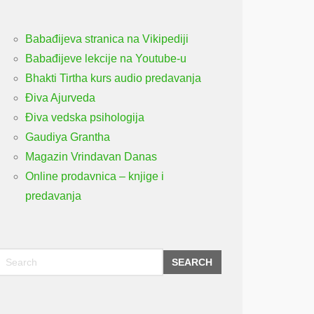
Babađijeva stranica na Vikipediji
Babađijeve lekcije na Youtube-u
Bhakti Tirtha kurs audio predavanja
Điva Ajurveda
Điva vedska psihologija
Gaudiya Grantha
Magazin Vrindavan Danas
Online prodavnica – knjige i
predavanja
SEARCH