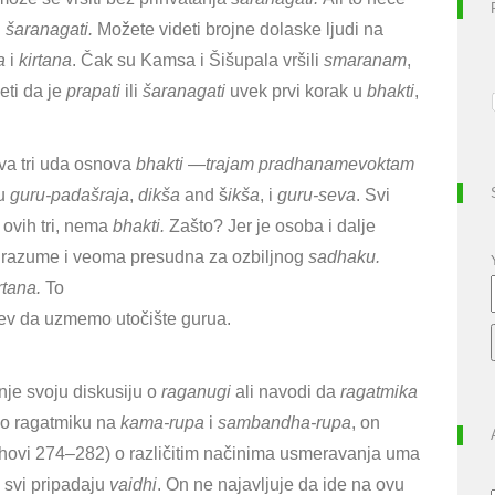
i
šaranagati.
Možete videti brojne dolaske ljudi na
na
i
kirtana
. Čak su Kamsa i Šišupala vršili
smaranam
,
eti da je
prapati
ili
šaranagati
uvek prvi korak u
bhakti
,
va tri uda osnova
bhakti
—
trajam pradhanamevoktam
su
guru-padašraja
,
dikša
and
š
ikša
, i
guru-seva
. Svi
 ovih tri, nema
bhakti.
Zašto? Jer je osoba i dalje
e razume i veoma presudna za ozbiljnog
sadhaku.
rtana.
To
ev da uzmemo utočište gurua.
je svoju diskusiju o
raganugi
ali navodi da
ragatmika
io ragatmiku na
kama-rupa
i
sambandha-rupa
, on
tihovi 274–282) o različitim načinima usmeravanja uma
h svi pripadaju
vaidhi
. On ne najavljuje da ide na ovu