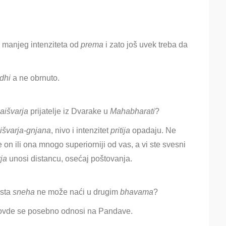
manjeg intenziteta od
prema
i zato još uvek treba da
dhi
a ne obrnuto.
aišvarja
prijatelje iz
Dvarake u
Mahabharati
?
išvarja-gnjana
, nivo i intenzitet
pritija
opadaju. Ne
 on ili ona mnogo superiorniji od vas, a vi ste svesni
ja
unosi distancu, osećaj poštovanja.
rsta
sneha
ne može naći u drugim
bhavama
?
 ovde se posebno odnosi na Pandave.