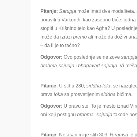
Pitanje:
Sarupja
može imati dva modaliteta, 
boraviti u Vaikunthi kao zasebno biće, jedna
stopiti u Krišnino telo kao Agha? U poslednje
može da izrazi
premu
ali može da doživi anan
– da li je to tačno?
Odgovor:
Ovo poslednje se ne zove
sarupj
brahma-
sajuđja
i
bhagavad-
sajuđja
.
Vi meša
Pitanje:
U stihu 280,
siddha-loka
se naizgle
prava
loka
sa prosvetljenim
siddha
bićima.
Odgovor:
U pravu ste.
To je mesto iznad Vir
oni koji postignu
brahma
–
sajuđja
takođe post
Pitanje:
Nejasan mi je stih 303.
Riramsa
je 