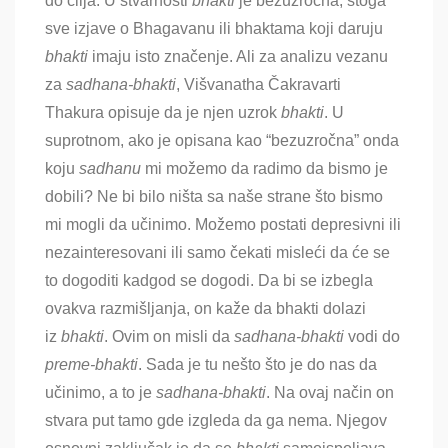
do cilja. U stvarnosti
bhakti
je bezuzročna, stoga
sve izjave o Bhagavanu ili bhaktama koji daruju
bhakti
imaju isto značenje. Ali za analizu vezanu
za
sadhana-bhakti
, Višvanatha Čakravarti
Thakura opisuje da je njen uzrok
bhakti
. U
suprotnom, ako je opisana kao “bezuzročna” onda
koju
sadhanu
mi možemo da radimo da bismo je
dobili? Ne bi bilo ništa sa naše strane što bismo
mi mogli da učinimo. Možemo postati depresivni ili
nezainteresovani ili samo čekati misleći da će se
to dogoditi kadgod se dogodi. Da bi se izbegla
ovakva razmišljanja, on kaže da
bhakti dolazi
iz
bhakti
. Ovim on misli da
sadhana-bhakti
vodi do
preme-bhakti
. Sada je tu nešto što je do nas da
učinimo, a to je
sadhana-bhakti
. Na ovaj način on
stvara put tamo gde izgleda da ga nema. Njegov