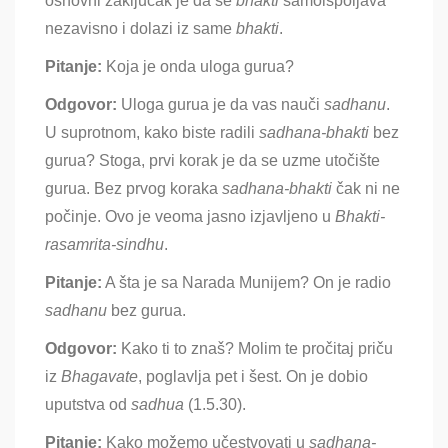
osnovni zaključak je da se
bhakti
samoispoljava
nezavisno i dolazi iz same
bhakti
.
Pitanje:
Koja je onda uloga gurua
?
Odgovor:
Uloga gurua je da vas nauči
sadhanu
.
U suprotnom, kako biste radili
sadhana-bhakti
bez
gurua
? Stoga, prvi korak je da se uzme utočište
gurua. Bez prvog koraka
sadhana-bhakti
čak ni ne
počinje. Ovo je veoma jasno izjavljeno u
Bhakti-
rasamrita-sindhu
.
Pitanje:
A šta je sa
Narada Munijem? On je radio
sadhanu
bez gurua.
Odgovor:
Kako ti to znaš? Molim te pročitaj priču
iz
Bhagavate
, poglavlja pet i šest. On je dobio
uputstva od
sadhua
(1.5.30).
Pitanje:
Kako možemo učestvovati u
sadhana-