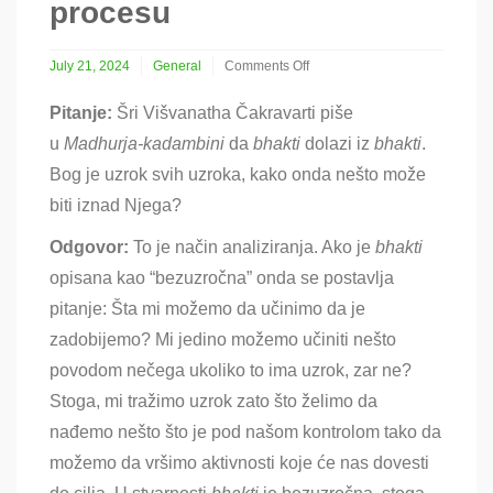
procesu
July 21, 2024
General
Comments Off
on
Uloga
Pitanje:
Šri Višvanatha Čakravarti piše
gurua
u
Madhurja-kadambini
da
bhakti
dolazi iz
bhakti
.
u
bhakti
Bog je uzrok svih uzroka, kako onda nešto može
procesu
biti iznad Njega?
Odgovor:
To je način analiziranja. Ako je
bhakti
opisana kao “bezuzročna” onda se postavlja
pitanje: Šta mi možemo da učinimo da je
zadobijemo? Mi jedino možemo učiniti nešto
povodom nečega ukoliko to ima uzrok, zar ne?
Stoga, mi tražimo uzrok zato što želimo da
nađemo nešto što je pod našom kontrolom tako da
možemo da vršimo aktivnosti koje će nas dovesti