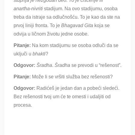
stupnja je nezgodan deo. To je čišćenje ili
anartha-nivriti
stadijum. Na ovo stadijumu, osoba
treba da istraje sa odlučnošću. To je kao da ste na
prvoj liniji fronta. To je
Bhagavad Gita
koja se
odvija u ličnom životu jedne osobe.
Pitanje:
Na kom stadijumu se osoba odluči da se
uključi u
bhakti
?
Odgovor:
Šradha
.
Šradha
se prevodi u
“rešenost”.
Pitanje:
Može li se vršiti služba bez rešenosti
?
Odgovor:
Radićeš je jedan dan a pobeći sledeći.
Bez rešenosti tvoj um će te omesti i udaljiti od
procesa.