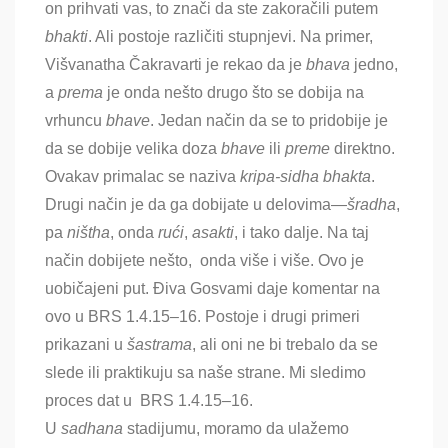
on prihvati vas, to znači da ste zakoračili putem
bhakti
. Ali postoje različiti stupnjevi. Na primer,
Višvanatha Čakravarti je rekao da je
bhava
jedno,
a
prema
je onda nešto drugo što se dobija na
vrhuncu
bhave
. Jedan način da se to pridobije je
da se dobije velika doza
bhave
ili
preme
direktno.
Ovakav primalac se naziva
kripa-sidha bhakta
.
Drugi način je da ga dobijate u delovima—
šradha
,
pa
ništha
, onda
rući
,
asakti
, i tako dalje. Na taj
način dobijete nešto, onda više i više. Ovo je
uobičajeni put. Điva Gosvami daje komentar na
ovo u BRS 1.4.15–16. Postoje i drugi primeri
prikazani u
šastrama
, ali oni ne bi trebalo da se
slede ili praktikuju sa naše strane. Mi sledimo
proces dat u BRS 1.4.15–16.
U
sadhana
stadijumu, moramo da ulažemo