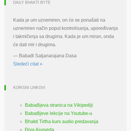
DAILY BHAKTI BYTE
Kada je um uznemiren, on će se ponašati na
uznemiren način poput kontrolisanja, upoređivanja
i takmičenja sa drugima. Kada je um miran, onda
će dati mir i drugima.
—
Babađi Satjanarajana Dasa
Sledeći citat »
KORISNI LINKOVI
Babađijeva stranica na Vikipediji
Babađijeve lekcije na Youtube-u
Bhakti Tirtha kurs audio predavanja
Điva Ajurveda