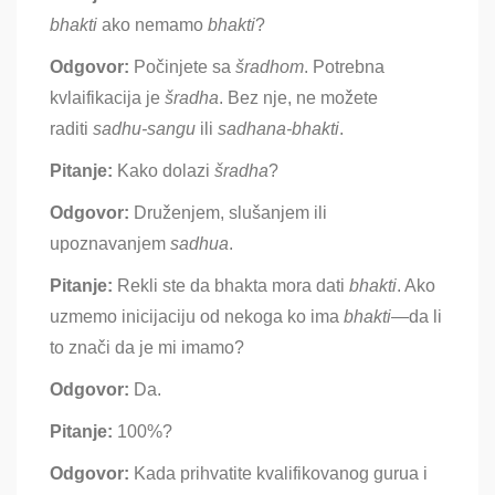
bhakti
ako nemamo
bhakti
?
Odgovor:
Počinjete sa
šradhom
. Potrebna
kvlaifikacija je
šradha
. Bez nje, ne možete
raditi
sadhu-sangu
ili
sadhana-bhakti
.
Pitanje:
Kako dolazi
šradha
?
Odgovor:
Druženjem, slušanjem ili
upoznavanjem
sadhua
.
Pitanje:
Rekli ste da bhakta mora dati
bhakti
. Ako
uzmemo inicijaciju od nekoga ko ima
bhakti
—da li
to znači da je mi imamo?
Odgovor:
Da
.
Pitanje:
100%?
Odgovor:
Kada prihvatite kvalifikovanog gurua i