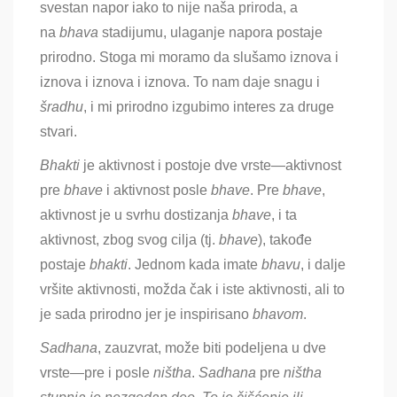
svestan napor iako to nije naša priroda, a
na
bhava
stadijumu, ulaganje napora postaje
prirodno. Stoga mi moramo da slušamo iznova i
iznova i iznova i iznova. To nam daje snagu i
šradhu
, i mi prirodno izgubimo interes za druge
stvari.
Bhakti
je aktivnost i postoje dve vrste
—aktivnost
pre
bhave
i aktivnost posle
bhave
. Pre
bhave
,
aktivnost je u svrhu dostizanja
bhave
, i ta
aktivnost, zbog svog cilja (tj.
bhave
), takođe
postaje
bhakti
. Jednom kada imate
bhavu
, i dalje
vršite aktivnosti, možda čak i iste aktivnosti, ali to
je sada prirodno jer je inspirisano
bhavom
.
Sadhana
, zauzvrat, može biti podeljena u dve
vrste—pre i posle
ništha
.
Sadhana
pre
ništha