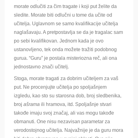
morate odlučiti za čim tragate i koji put želite da
sledite. Morate biti odlučni u tome da učite od
učitelja. Uglavnom se samo kvalifikacije učitelja
naglašavaju. A pretpostavlja se da je tragalac sam
po sebi kvalifikovan. Jednom kada je ovo
ustanovljeno, tek onda možete tražiti podobnog
gurua. “Guru” je postala misteriozna reč, ali ona
jednostavno znači učitelj.
Stoga, morate tragati za dobrim učiteljem za vaš
put. Ne procenjujte učitelja po spoljašnjem
izgledu, kao sto su starosna dob, broj sledbenika,
broj
ašrama
ili hramova, itd. Spoljašnje stvari
takođe imaju svoj značaj, ali vas mogu takođe
obmanuti. One nisu nezavisan parametar za
verodostojnog učitelja. Najvažnije je da guru mora