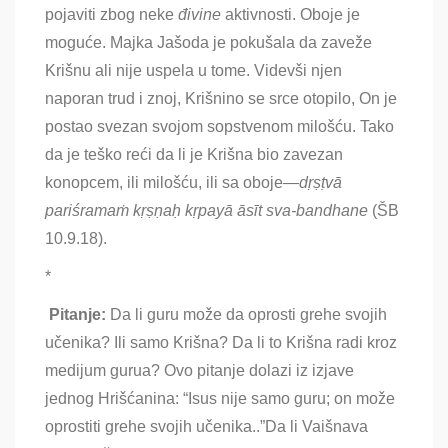
pojaviti zbog neke
đivine
aktivnosti. Oboje je
moguće. Majka Jašoda je pokušala da zaveže
Krišnu ali nije uspela u tome. Videvši njen
naporan trud i znoj, Krišnino se srce otopilo, On je
postao svezan svojom sopstvenom milošću. Tako
da je teško reći da li je Krišna bio zavezan
konopcem, ili milošću, ili sa oboje
—
dṛṣṭvā
pariśramaṁ kṛṣṇaḥ kṛpayā āsīt sva-bandhane
(ŠB
10.9.18).
*
Pitanje
:
Da li guru može da oprosti grehe svojih
učenika? Ili samo Krišna? Da li to Krišna radi kroz
medijum gurua? Ovo pitanje dolazi iz izjave
jednog Hrišćanina
: “Isus nije samo guru; on može
oprostiti grehe svojih učenika..”Da li Vaišnava