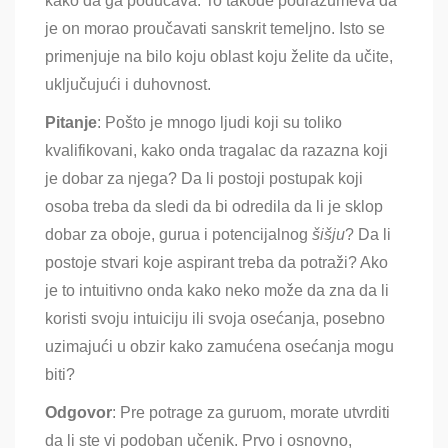
kako da ga podučava. To takođe podrazumeva da
je on morao proučavati sanskrit temeljno. Isto se
primenjuje na bilo koju oblast koju želite da učite,
uključujući i duhovnost.
Pitanje
: Pošto je mnogo ljudi koji su toliko
kvalifikovani, kako onda tragalac da razazna koji
je dobar za njega? Da li postoji postupak koji
osoba treba da sledi da bi odredila da li je sklop
dobar za oboje, gurua i potencijalnog
šišju
? Da li
postoje stvari koje aspirant treba da potraži? Ako
je to intuitivno onda kako neko može da zna da li
koristi svoju intuiciju ili svoja osećanja, posebno
uzimajući u obzir kako zamućena osećanja mogu
biti?
Odgovor
: Pre potrage za guruom, morate utvrditi
da li ste vi podoban učenik. Prvo i osnovno,