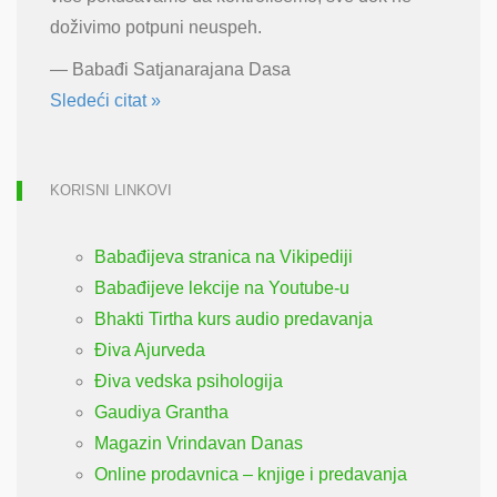
doživimo potpuni neuspeh.
—
Babađi Satjanarajana Dasa
Sledeći citat »
KORISNI LINKOVI
Babađijeva stranica na Vikipediji
Babađijeve lekcije na Youtube-u
Bhakti Tirtha kurs audio predavanja
Điva Ajurveda
Điva vedska psihologija
Gaudiya Grantha
Magazin Vrindavan Danas
Online prodavnica – knjige i predavanja