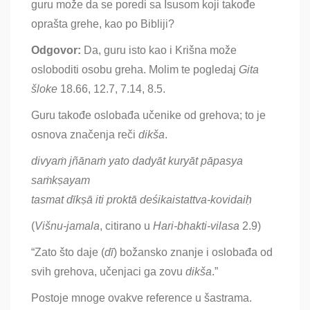
guru može da se poredi sa Isusom koji takođe
oprašta grehe, kao po Bibliji?
Odgovor:
Da, guru isto kao i Krišna može
osloboditi osobu greha. Molim te pogledaj
Gita
šloke
18.66, 12.7, 7.14, 8.5.
Guru takođe oslobađa učenike od grehova; to je
osnova značenja reči
dikša
.
divyaṁ jñānaṁ yato dadyāt kuryāt pāpasya
saṁkṣayam
tasmat dīkṣā iti proktā deśikaistattva-kovidaiḥ
(
Višnu-jamala
, citirano u
Hari-bhakti-vilasa
2.9)
“Zato što daje (
dī
) božansko znanje i oslobađa od
svih grehova, učenjaci ga zovu
dikša
.”
Postoje mnoge ovakve reference u šastrama.