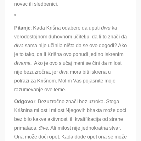
novac ili sledbenici.
*
Pitanje
: Kada Krišna odabere da uputi
đivu
ka
verodostojnom duhovnom učitelju, da li to znači da
điva
sama nije učinila ništa da se ovo dogodi? Ako
je to tako, da li Krišna ovo ponudi jedino iskrenim
đivama.
Ako je ovo slučaj meni se čini da milost
nije bezuzročna, jer
điva
mora biti iskrena u
potrazi za Krišnom. Molim Vas pojasnite moje
razumevanje ove teme.
Odgovor
: Bezuzročno znači bez uzroka. Stoga
Krišnina milost i milost Njegovih bhakta može doći
bez bilo kakve aktivnosti ili kvalifikacija od strane
primalaca,
đive.
Ali milost nije jednokratna stvar.
Ona može doći opet. Kada dođe opet ona se može