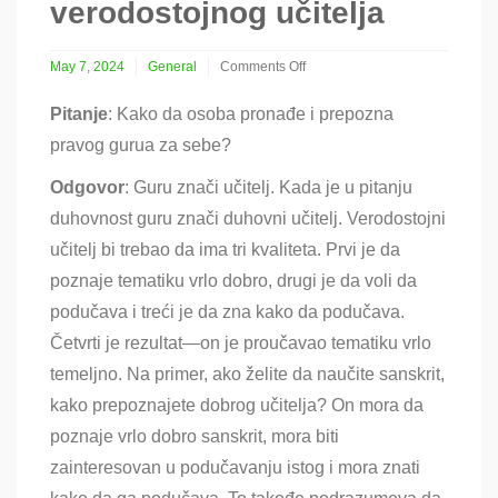
verodostojnog učitelja
May 7, 2024
General
Comments Off
on
Prepoznavanje
Pitanje
: Kako da osoba pronađe i prepozna
verodostojnog
pravog gurua za sebe?
učitelja
Odgovor
: Guru znači učitelj. Kada je u pitanju
duhovnost guru znači duhovni učitelj. Verodostojni
učitelj bi trebao da ima tri kvaliteta. Prvi je da
poznaje tematiku vrlo dobro, drugi je da voli da
podučava i treći je da zna kako da podučava.
Četvrti je rezultat—on je proučavao tematiku vrlo
temeljno. Na primer, ako želite da naučite sanskrit,
kako prepoznajete dobrog učitelja? On mora da
poznaje vrlo dobro sanskrit, mora biti
zainteresovan u podučavanju istog i mora znati