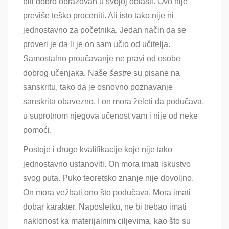
biti dobro obrazovan u svojoj oblasti. Ovo nije
previše teško proceniti. Ali isto tako nije ni
jednostavno za početnika
. Jedan način da se
proveri je da li je on sam učio od učitelja.
Samostalno proučavanje ne pravi od osobe
dobrog učenjaka. Naše
šastre
su pisane na
sanskritu, tako da je osnovno poznavanje
sanskrita obavezno. I on mora želeti da podučava,
u suprotnom njegova učenost vam i nije od neke
pomoći.
Postoje i druge kvalifikacije koje nije tako
jednostavno ustanoviti. On mora imati iskustvo
svog puta. Puko teoretsko znanje nije dovoljno.
On mora vežbati ono što podučava. Mora imati
dobar karakter. Naposletku, ne bi trebao imati
naklonost ka materijalnim ciljevima, kao što su