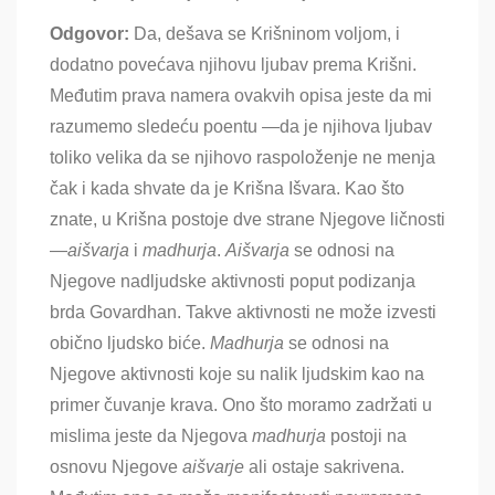
Odgovor:
Da, dešava se Krišninom voljom, i
dodatno povećava njihovu ljubav prema Krišni.
Međutim prava namera ovakvih opisa jeste da mi
razumemo sledeću poentu
—da je njihova ljubav
toliko velika da se njihovo raspoloženje ne menja
čak i kada shvate da je Krišna Išvara
. Kao što
znate, u Krišna postoje dve strane Njegove ličnosti
—
aišvarja
i
madhurja
.
Aišvarja
se odnosi na
Njegove nadljudske aktivnosti poput podizanja
brda Govardhan
. Takve aktivnosti ne može izvesti
obično ljudsko biće.
Madhurja
se odnosi na
Njegove aktivnosti koje su nalik ljudskim kao na
primer čuvanje krava
. Ono što moramo zadržati u
mislima jeste da Njegova
madhurja
postoji na
osnovu Njegove
aišvarje
ali ostaje sakrivena
.