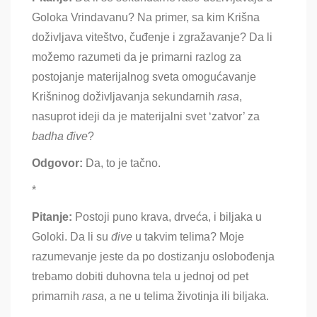
Goloka Vrindavanu
? Na primer, sa kim Krišna
doživljava viteštvo, čuđenje i zgražavanje? Da li
možemo razumeti da je primarni razlog za
postojanje materijalnog sveta omogućavanje
Krišninog doživljavanja sekundarnih
rasa
,
nasuprot ideji da je materijalni svet ‘zatvor’ za
badha đive
?
Odgovor:
Da, to je tačno.
*
Pitanje:
Postoji puno krava, drveća, i biljaka u
Goloki. Da li su
đive
u takvim telima? Moje
razumevanje jeste da po dostizanju oslobođenja
trebamo dobiti duhovna tela u jednoj od pet
primarnih
rasa
, a ne u telima životinja ili biljaka.