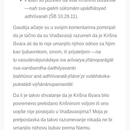
Pastiri su poželeli da vide Krišnino boravište
—
naḥ sva-gatiṁ sūkṣmām upādhāsyad
adhīśvaraḥ
(ŠB 10.28.11).
Gaudija
ačarje
su u svojim komentarima pominjali
da je tačno da su Vrađavasiji razumeli da je Krišna
Išvara ali da to nije umanjilo njihov odnos sa Njim
kao ljubavnikom, sinom, ili prijateljem
—
na
tu
vasudevārjunādaya iva aiśvarya-jñānoparāgāt
sva-sambandha-śaithilyavanto
babhūvur
and
adhīśvaratā-jñāne’pi svābhāvika-
putratādi-vijñānānupamardāt
.
Da li je takvo shvatanje da je Krišna Išvara bilo
povremeno prekidano Krišninom voljom ili ono
uopše nije postojalo u Vrađavasijima? Moja je
pretpostavka da takvo razumevanje nikada ne bi
umanjilo njihovu ljubav prema Njemu.