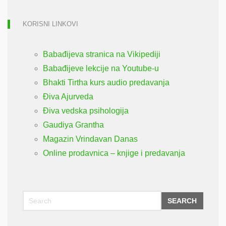
KORISNI LINKOVI
Babađijeva stranica na Vikipediji
Babađijeve lekcije na Youtube-u
Bhakti Tirtha kurs audio predavanja
Điva Ajurveda
Điva vedska psihologija
Gaudiya Grantha
Magazin Vrindavan Danas
Online prodavnica – knjige i predavanja
SEARCH