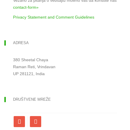
Vezano za pitanja o vebsajtu molimo vas da koristite naš
contact-form»
Privacy Statement and Comment Guidelines
ADRESA
380 Sheetal Chaya
Raman Reti, Vrindavan
UP 281121, India
DRUŠTVENE MREŽE