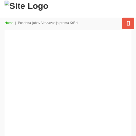
Home
|
Posebna ljubav Vrađavasija prema Krišni