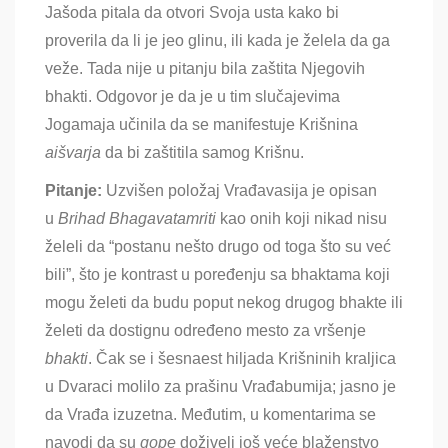
Jašoda pitala da otvori Svoja usta kako bi
proverila da li je jeo glinu,
ili kada je želela da ga
veže. Tada nije u pitanju bila zaštita Njegovih
bhakti. Odgovor je da je u tim slučajevima
Jogamaja učinila da se manifestuje Krišnina
aišvarja
da bi zaštitila samog Krišnu
.
Pitanje:
Uzvišen položaj Vrađavasija je opisan
u
Brihad Bhagavatamriti
kao onih koji nikad nisu
želeli da “postanu nešto drugo od toga što su već
bili”, što je kontrast u poređenju sa bhaktama koji
mogu želeti da budu poput nekog drugog bhakte ili
želeti da dostignu određeno mesto za vršenje
bhakti
. Čak se i šesnaest hiljada Krišninih kraljica
u Dvaraci molilo za prašinu Vrađabumija; jasno je
da Vrađa izuzetna. Međutim, u komentarima se
navodi da su
gope
doživeli još veće blaženstvo