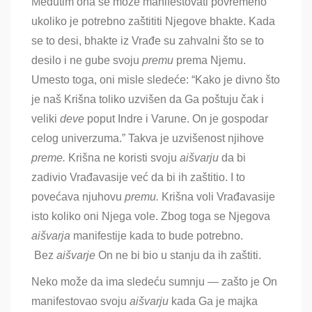
Međutim ona se može manifestovati povremeno
ukoliko je potrebno zaštititi Njegove bhakte. Kada
se to desi, bhakte iz Vrađe su zahvalni što se to
desilo i ne gube svoju
premu
prema Njemu.
Umesto toga, oni misle sledeće: “Kako je divno što
je naš Krišna toliko uzvišen da Ga poštuju čak i
veliki
deve
poput Indre i Varune. On je gospodar
celog univerzuma.” Takva je uzvišenost njihove
preme.
Krišna ne koristi svoju
aišvarju
da bi
zadivio Vrađavasije već da bi ih zaštitio. I to
povećava njuhovu
premu.
Krišna voli Vrađavasije
isto koliko oni Njega vole
. Zbog toga se Njegova
aišvarja
manifestije kada to bude potrebno.
Bez
aišvarje
On ne bi bio u stanju da ih zaštiti.
Neko može da ima sledeću sumnju — zašto je On
manifestovao svoju
aišvarju
kada Ga je majka