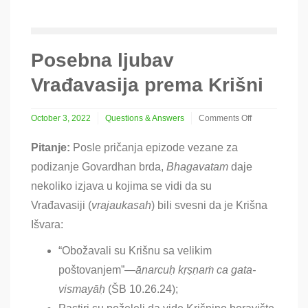
Posebna ljubav
Vrađavasija prema Krišni
October 3, 2022
Questions & Answers
Comments Off
on
Posebna
Pitanje:
Posle pričanja epizode vezane za
ljubav
podizanje Govardhan brda,
Bhagavatam
daje
Vrađavasija
prema
nekoliko izjava u kojima se vidi da su
Krišni
Vrađavasiji
(
vrajaukasah
) bili svesni da je Krišna
Išvara:
“Obožavali su Krišnu sa velikim
poštovanjem”
—
ānarcuḥ kṛṣṇaṁ ca gata-
vismayāḥ
(ŠB 10.26.24);