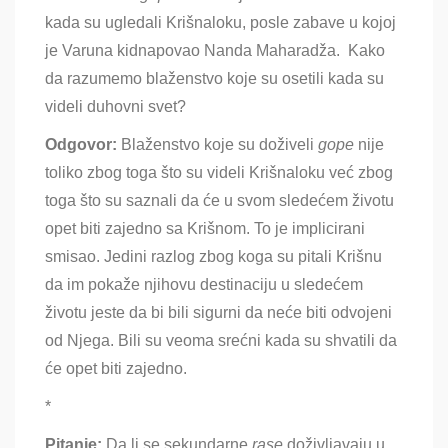
kada su ugledali Krišnaloku, posle zabave u kojoj
je Varuna kidnapovao Nanda Maharadža. Kako
da razumemo blaženstvo koje su osetili kada su
videli duhovni svet?
Odgovor:
Blaženstvo koje su doživeli
gope
nije
toliko zbog toga što su videli Krišnaloku već zbog
toga što su saznali da će u svom sledećem životu
opet biti zajedno sa Krišnom
. To je implicirani
smisao. Jedini razlog zbog koga su pitali Krišnu
da im pokaže njihovu destinaciju u sledećem
životu jeste da bi bili sigurni da neće biti odvojeni
od Njega. Bili su veoma srećni kada su shvatili da
će opet biti zajedno.
*
Pitanje:
Da li se sekundarne
rase
doživljavaju u