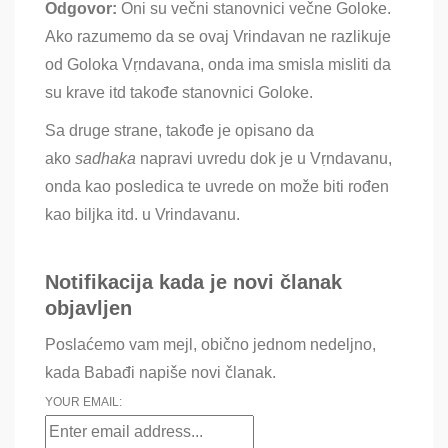
Odgovor:
Oni su večni stanovnici večne Goloke.
Ako razumemo da se ovaj Vrindavan ne razlikuje
od Goloka Vṛndavana, onda ima smisla misliti da
su krave itd takođe stanovnici Goloke.
Sa druge strane, takođe je opisano da
ako
sadhaka
napravi uvredu dok je u
Vṛndavanu,
onda kao posledica te uvrede on može biti rođen
kao biljka itd. u Vrindavanu.
Notifikacija kada je novi članak
objavljen
Poslaćemo vam mejl, obično jednom nedeljno,
kada Babađi napiše novi članak.
YOUR EMAIL: