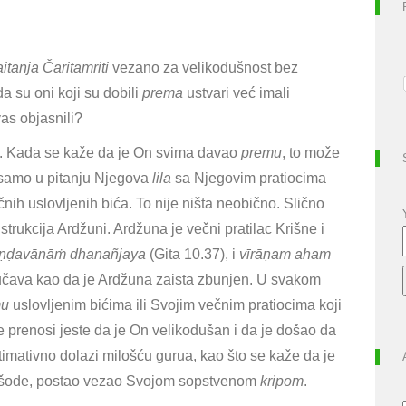
aitanja Čaritamriti
vezano za velikodušnost bez
 su oni koji su dobili
prema
ustvari već imali
vas objasnili?
. Kada se kaže da je On svima davao
premu
, to može
e samo u pitanju Njegova
lila
sa Njegovim pratiocima
ičnih uslovljenih bića
. To nije ništa neobično. Slično
rukcija Ardžuni. Ardžuna je večni pratilac Krišne i
āṇḍavānāṁ dhanañjaya
(Gita 10.37), i
vīrāṇam aham
dučava kao da je Ardžuna zaista zbunjen. U svakom
mu
uslovljenim bićima ili Svojim večnim pratiocima koji
se prenosi jeste da je On velikodušan i da je došao da
timativno dolazi milošću gurua,
kao što se kaže da je
Jašode, postao vezao Svojom sopstvenom
kripom
.