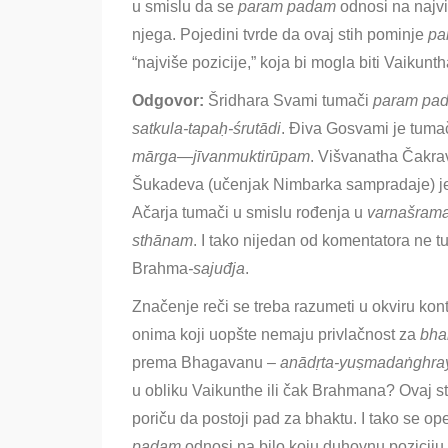
u smislu da se
param padam
odnosi na najviš
Param
Padam,
njega. Pojedini tvrde da ovaj stih pominje
pa
davanje
“najviše pozicije,” koja bi mogla biti Vaikun
preme
Odgovor:
Š
ridhara Svami tumači
param pa
satkula-tapaḥ-śrutādi
. Điva Gosvami je tuma
mārga
—
jīvanmuktirūpam
. Višvanatha Čakrav
Šukadeva (učenjak Nimbarka sampradaje) je
Ačarja tumači u smislu rođenja u
varnašram
sthānam
. I tako nijedan od komentatora ne 
Brahma
-sajuđja
.
Značenje reči se treba razumeti u okviru kon
onima koji uopšte nemaju privlačnost za
bha
prema Bhagavanu –
anādṛta-yuṣmadaṅghra
u obliku Vaikunthe ili čak Brahmana? Ovaj s
poriču da postoji pad za bhaktu. I tako se o
padam
odnosi na bilo koju duhovnu pozicij