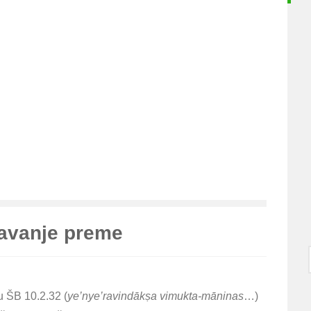
avanje preme
u ŠB 10.2.32 (
ye’nye’ravindākṣa vimukta-māninas
…)