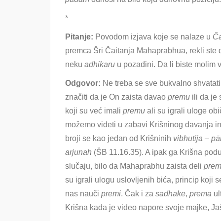
*
Pitanje:
Povodom izjava koje se nalaze u
Č
premca Šri Čaitanja Mahaprabhua, rekli ste da
neku
adhikaru
u pozadini. Da li biste molim 
Odgovor:
Ne treba se sve bukvalno shvatati
značiti da je On zaista davao
premu
ili da j
koji su već imali
premu
ali su igrali uloge ob
možemo videti u zabavi Krišninog davanja inst
broji se kao jedan od Krišninih
vibhutija
– p
arjunah
(ŠB 11.16.35). A ipak ga Krišna po
slučaju, bilo da Mahaprabhu zaista deli
pre
su igrali ulogu uslovljenih bića,
princip koji 
nas nauči
premi
. Čak i za
sadhake
,
prema
ul
Krišna kada je video napore svoje majke, 