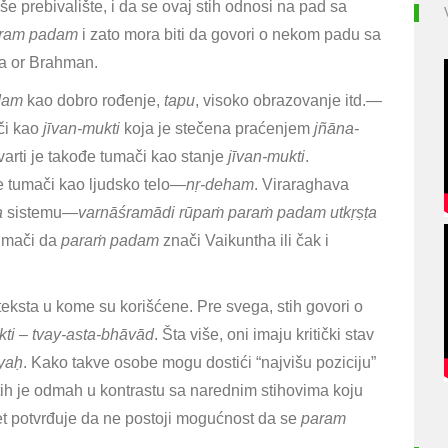
e prebivalište, i da se ovaj stih odnosi na pad sa
ram padam
i zato mora biti da govori o nekom padu sa
tha or Brahman.
dam
kao dobro rođenje,
tapu
, visoko obrazovanje itd.—
či kao
jīvan-mukti
koja je stečena praćenjem
jñāna-
arti je takođe tumači kao stanje
jīvan-mukti
.
 tumači kao ljudsko telo—
nṛ-deham
. Viraraghava
a
sistemu
—
varnāśramādi rūpaṁ paraṁ padam utkṛṣṭa
tumači da
paraṁ padam
znači Vaikuntha ili čak i
teksta u kome su korišćene. Pre svega, stih govori o
kti
–
tvay-asta-bhāvād
. Šta više, oni imaju kritički stav
yaḥ
. Kako takve osobe mogu dostići “najvišu poziciju”
tih je odmah u kontrastu sa narednim stihovima koju
pet potvrđuje da ne postoji mogućnost da se
param
u.