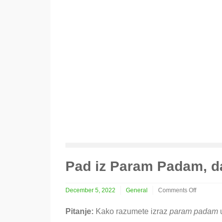
Pad iz Param Padam, d
December 5, 2022
General
Comments Off
on
Pad
Pitanje:
Kako razumete izraz
param padam
iz