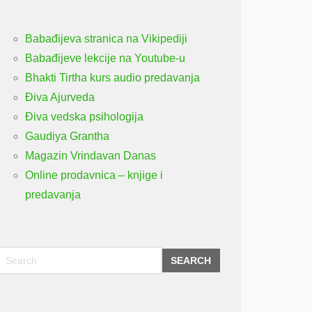
Babađijeva stranica na Vikipediji
Babađijeve lekcije na Youtube-u
Bhakti Tirtha kurs audio predavanja
Điva Ajurveda
Điva vedska psihologija
Gaudiya Grantha
Magazin Vrindavan Danas
Online prodavnica – knjige i
predavanja
SEARCH