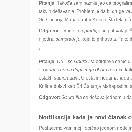
Pitanje:
Takođe sam razmišljao da biografima 
takvih dešavanja. Problem je da bi druge
va
Šri Čaitanja Mahaprabhu Krišna (šta tek reći 
Odgovor:
Druge
sampradaje
ne prihvataju
nijednu
sampradaju
koja to prihavata. Tako 
*
Pitanje:
Da li se
Gaura-lila
odigrava samo u
su
kīrtan
i
nama đapa
j
uga dharma
samo kal
ostalih
sampradaja
. U ostalim jugama,
j
uga 
Krišna dolazi kao Šri Čaitanja Mahaprabhu sa
Odgovor:
Gaura-lila
se dešava jednom u d
Notifikacija kada je novi članak o
Poslaćemo vam mejl, obično jednom nedeljn