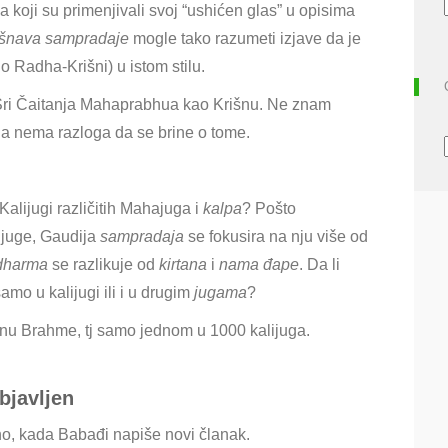
koji su primenjivali svoj
“ushićen glas” u opisima
išnava sampradaje
mogle tako razumeti izjave da je
o Radha-Krišni) u istom stilu.
 Šri Čaitanja Mahaprabhua kao Krišnu. Ne znam
da nema razloga da se brine o tome.
Kalijugi različitih Mahajuga i
kalpa
? Pošto
ijuge
, Gaudija
sampradaja
se fokusira na nju više od
dharma
se razlikuje od
kirtana
i
nama đape
. Da li
mo u kalijugi ili i u drugim
jugama
?
anu
Brahme, tj samo jednom u 1000 kalijuga.
bjavljen
o, kada Babađi napiše novi članak.