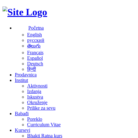
Početna
English
русский
తెలుగు
Français
Español
Deutsch
हिन्दी
Prodavnica
Institut
Aktivnosti
Izdanja
Iskustva
Okruženje
Prilike za sevu
Babađi
Poreklo
Curriculum Vitae
Kursevi
Bhakti Ratna kurs