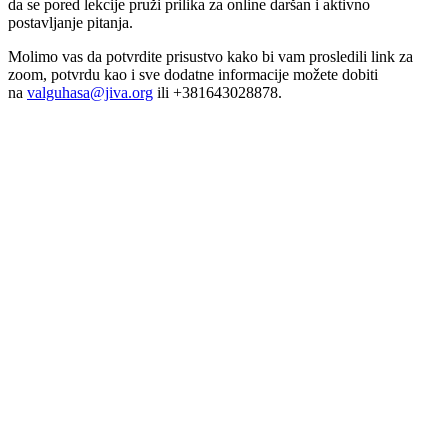
da se pored lekcije pruži prilika za online daršan i aktivno
Babađijem
postavljanje pitanja.
Molimo vas da potvrdite prisustvo kako bi vam prosledili link za
zoom, potvrdu kao i sve dodatne informacije možete dobiti
na
valguhasa@jiva.org
ili +381643028878.