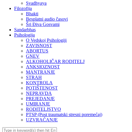
Svadhyaya
Filozofija
Bhakti
Besplatni audio časovi
Šri Điva Gosvami
Sandarbhas
Psihologija
O Vedskoj Psihologiji
ZAVISNOST
ABORTUS
GNEV
ALKOHOLIČAR RODITELJ
ANKSIOZNOST
MANTRANJE
STRAH
KONTROLA
POTIŠTENOST
NEPRAVDA
PREJEDANJE
UMIRANJE
RODITELJSTVO
PTSP (Post traumatski stresni poremećaj)
UZVRAĆANJE