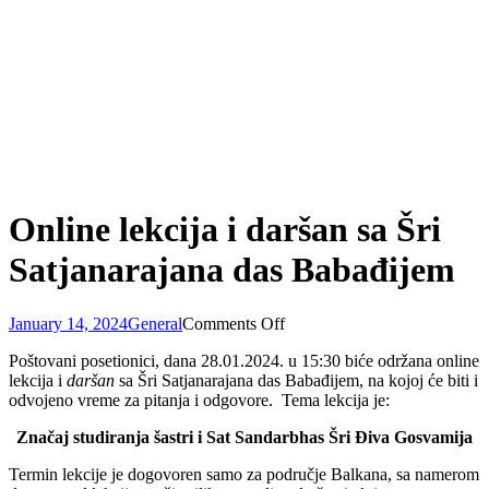
Online lekcija i daršan sa Šri
Satjanarajana das Babađijem
on
January 14, 2024
General
Comments Off
Online
Poštovani posetionici, dana 28.01.2024. u 15:30 biće održana online
lekcija
lekcija i
daršan
sa Šri Satjanarajana das Babađijem, na kojoj će biti i
i
odvojeno vreme za pitanja i odgovore. Tema lekcija je:
daršan
sa
Značaj studiranja šastri i Sat Sandarbhas Šri Điva Gosvamija
Šri
Satjanarajana
Termin lekcije je dogovoren samo za područje Balkana, sa namerom
das