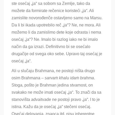
ste osećaj „ja“ sa sobom sa Zemlje, tako da
možete da formirate rečenice koristeći „ja“. Ali
zamislite novorođenče ostavljeno samo na Marsu.
Da li bi ikada upotrebilo reč „ja“? Ne, ne mora. Ali
možemo li da zamislimo dete koje odrasta i nema
osećaj „ja“? Ne. Imalo bi razlog iako ne bi imalo
način da ga izrazi. Definitivno bi se osećalo
drugačije od svega oko sebe. Upravo taj osećaj je
osećaj „ja“.
Ali u slučaju Brahmana, ne postoji ništa drugo
osim Brahmana –
sarvaṁ khalu idaṁ brahma
.
Stoga, pošto je Brahman jedina stvarnost, on
svakako ne može imati osećaj „ja“. To znači da sa
stanovišta advaitvade ne postoji pravo „ja“. I to je
istina. Kažu da je osećaj „ja“ stečeni osećaj.
Osećaj delovanja, znaoca itd. nisu inherentne