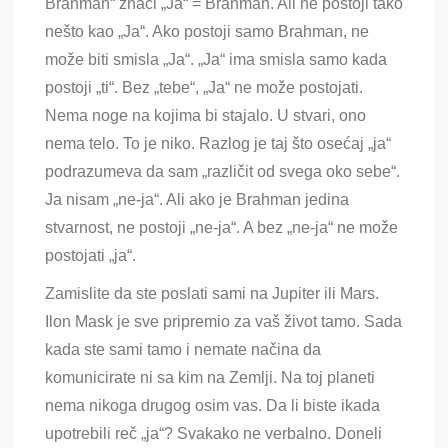
Brahman“ znači „Ja“ = Brahman. Ali ne postoji tako
nešto kao „Ja“. Ako postoji samo Brahman, ne
može biti smisla „Ja“. „Ja“ ima smisla samo kada
postoji „ti“. Bez „tebe“, „Ja“ ne može postojati.
Nema noge na kojima bi stajalo. U stvari, ono
nema telo. To je niko. Razlog je taj što osećaj „ja“
podrazumeva da sam „različit od svega oko sebe“.
Ja nisam „ne-ja“. Ali ako je Brahman jedina
stvarnost, ne postoji „ne-ja“. A bez „ne-ja“ ne može
postojati „ja“.
Zamislite da ste poslati sami na Jupiter ili Mars.
Ilon Mask je sve pripremio za vaš život tamo. Sada
kada ste sami tamo i nemate načina da
komunicirate ni sa kim na Zemlji. Na toj planeti
nema nikoga drugog osim vas. Da li biste ikada
upotrebili reč „ja“? Svakako ne verbalno. Doneli