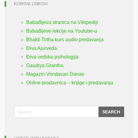
KORISNI LINKOVI
Babađijeva stranica na Vikipediji
Babađijeve lekcije na Youtube-u
Bhakti Tirtha kurs audio predavanja
Điva Ajurveda
Điva vedska psihologija
Gaudiya Grantha
Magazin Vrindavan Danas
Online prodavnica – knjige i predavanja
SEARCH