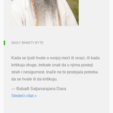
DAILY BHAKTI BYTE
Kada se ljudi hvale o svojoj moći ili snazi, ili kada
kritikuju druge, trebate znati da u njima postoji
strah i nesigurnost. Inače ne bi postojala potreba
da se hvale ili da kritikuju.
—
Babađi Satjanarajana Dasa
Sledeći citat »