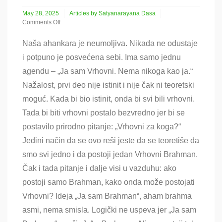
May 28, 2025
Articles by Satyanarayana Dasa
Comments Off
on
O
Naša ahankara je neumoljiva. Nikada ne odustaje
ahankaro!
i potpuno je posvećena sebi. Ima samo jednu
agendu – „Ja sam Vrhovni. Nema nikoga kao ja.“
Nažalost, prvi deo nije istinit i nije čak ni teoretski
moguć. Kada bi bio istinit, onda bi svi bili vrhovni.
Tada bi biti vrhovni postalo bezvredno jer bi se
postavilo prirodno pitanje: „Vrhovni za koga?“
Jedini način da se ovo reši jeste da se teoretiše da
smo svi jedno i da postoji jedan Vrhovni Brahman.
Čak i tada pitanje i dalje visi u vazduhu: ako
postoji samo Brahman, kako onda može postojati
Vrhovni? Ideja „Ja sam Brahman“, aham brahma
asmi, nema smisla. Logički ne uspeva jer „Ja sam