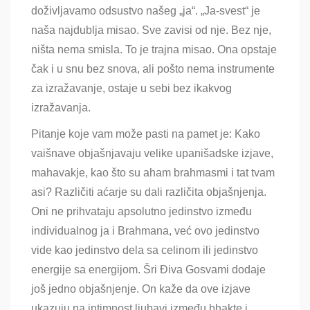
doživljavamo odsustvo našeg „ja“. „Ja-svest“ je
naša najdublja misao. Sve zavisi od nje. Bez nje,
ništa nema smisla. To je trajna misao. Ona opstaje
čak i u snu bez snova, ali pošto nema instrumente
za izražavanje, ostaje u sebi bez ikakvog
izražavanja.
Pitanje koje vam može pasti na pamet je: Kako
vaišnave objašnjavaju velike upanišadske izjave,
mahavakje, kao što su aham brahmasmi i tat tvam
asi? Različiti aćarje su dali različita objašnjenja.
Oni ne prihvataju apsolutno jedinstvo između
individualnog ja i Brahmana, već ovo jedinstvo
vide kao jedinstvo dela sa celinom ili jedinstvo
energije sa energijom. Šri Điva Gosvami dodaje
još jedno objašnjenje. On kaže da ove izjave
ukazuju na intimnost ljubavi između bhakte i