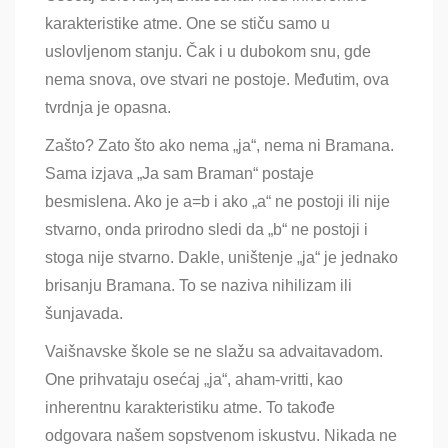
karakteristike atme. One se stiču samo u
uslovljenom stanju. Čak i u dubokom snu, gde
nema snova, ove stvari ne postoje. Međutim, ova
tvrdnja je opasna.
Zašto? Zato što ako nema „ja“, nema ni Bramana.
Sama izjava „Ja sam Braman“ postaje
besmislena. Ako je a=b i ako „a“ ne postoji ili nije
stvarno, onda prirodno sledi da „b“ ne postoji i
stoga nije stvarno. Dakle, uništenje „ja“ je jednako
brisanju Bramana. To se naziva nihilizam ili
šunjavada.
Vaišnavske škole se ne slažu sa advaitavadom.
One prihvataju osećaj „ja“, aham-vritti, kao
inherentnu karakteristiku atme. To takođe
odgovara našem sopstvenom iskustvu. Nikada ne