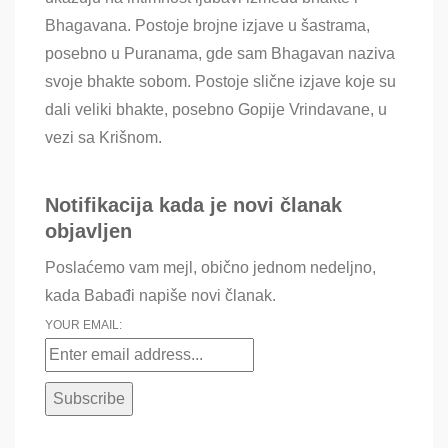
Bhagavana. Postoje brojne izjave u šastrama,
posebno u Puranama, gde sam Bhagavan naziva
svoje bhakte sobom. Postoje slične izjave koje su
dali veliki bhakte, posebno Gopije Vrindavane, u
vezi sa Krišnom.
Notifikacija kada je novi članak
objavljen
Poslaćemo vam mejl, obično jednom nedeljno,
kada Babađi napiše novi članak.
YOUR EMAIL: