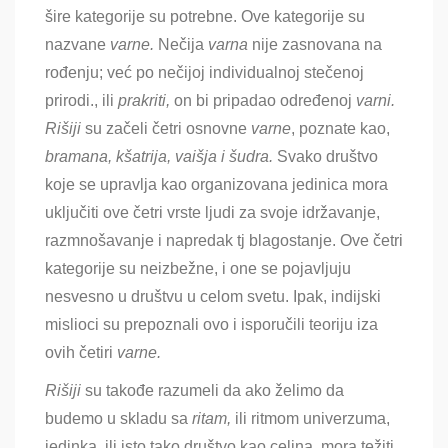
šire kategorije su potrebne. Ove kategorije su
nazvane
varne.
Nečija
varna
nije zasnovana na
rođenju; već po nečijoj individualnoj stečenoj
prirodi., ili
prakriti,
on bi pripadao određenoj
varni.
Rišiji
su začeli četri osnovne
varne
, poznate kao,
bramana, kšatrija, vaišja i šudra.
Svako društvo
koje se upravlja kao organizovana jedinica mora
uključiti ove četri vrste ljudi za svoje idržavanje,
razmnošavanje i napredak tj blagostanje. Ove četri
kategorije su neizbežne, i one se pojavljuju
nesvesno u društvu u celom svetu. Ipak, indijski
mislioci su prepoznali ovo i isporučili teoriju iza
ovih četiri
varne.
Rišiji
su takođe razumeli da ako želimo da
budemo u skladu sa
ritam,
ili ritmom univerzuma,
jedinka, ili isto tako društvo kao celina, mora težiti