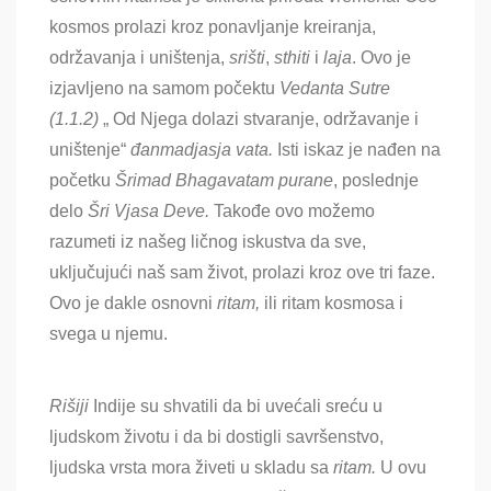
kosmos prolazi kroz ponavljanje kreiranja,
održavanja i uništenja,
srišti
,
sthiti
i
laja
. Ovo je
izjavljeno na samom počektu
Vedanta Sutre
(1.1.2)
„ Od Njega dolazi stvaranje, održavanje i
uništenje“
đanmadjasja vata.
Isti iskaz je nađen na
početku
Šrimad Bhagavatam purane
, poslednje
delo
Šri Vjasa Deve.
Takođe ovo možemo
razumeti iz našeg ličnog iskustva da sve,
uključujući naš sam život, prolazi kroz ove tri faze.
Ovo je dakle osnovni
ritam,
ili ritam kosmosa i
svega u njemu.
Rišiji
Indije su shvatili da bi uvećali sreću u
ljudskom životu i da bi dostigli savršenstvo,
ljudska vrsta mora živeti u skladu sa
ritam.
U ovu