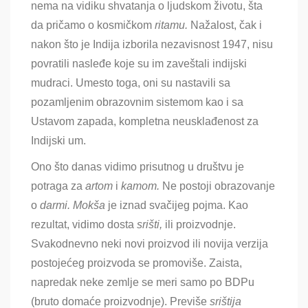
nema na vidiku shvatanja o ljudskom životu, šta
da pričamo o kosmičkom
ritamu.
Nažalost, čak i
nakon što je Indija izborila nezavisnost 1947, nisu
povratili nasleđe koje su im zaveštali indijski
mudraci. Umesto toga, oni su nastavili sa
pozamljenim obrazovnim sistemom kao i sa
Ustavom zapada, kompletna neusklađenost za
Indijski um.
Ono što danas vidimo prisutnog u društvu je
potraga za
artom
i
kamom.
Ne postoji obrazovanje
o
darmi. Mokša
je iznad svačijeg pojma. Kao
rezultat, vidimo dosta
srišti,
ili proizvodnje.
Svakodnevno neki novi proizvod ili novija verzija
postojećeg proizvoda se promoviše. Zaista,
napredak neke zemlje se meri samo po BDPu
(bruto domaće proizvodnje). Previše
srištija