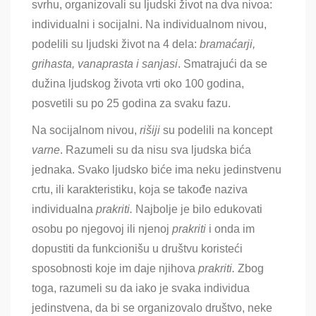
svrhu, organizovali su ljudski život na dva nivoa:
individualni i socijalni. Na individualnom nivou,
podelili su ljudski život na 4 dela:
bramaćarji,
grihasta, vanaprasta i sanjasi
. Smatrajući da se
dužina ljudskog života vrti oko 100 godina,
posvetili su po 25 godina za svaku fazu.
Na socijalnom nivou,
rišiji
su podelili na koncept
varne
. Razumeli su da nisu sva ljudska bića
jednaka. Svako ljudsko biće ima neku jedinstvenu
crtu, ili karakteristiku, koja se takođe naziva
individualna
prakriti.
Najbolje je bilo edukovati
osobu po njegovoj ili njenoj
prakriti
i onda im
dopustiti da funkcionišu u društvu koristeći
sposobnosti koje im daje njihova
prakriti.
Zbog
toga, razumeli su da iako je svaka individua
jedinstvena, da bi se organizovalo društvo, neke