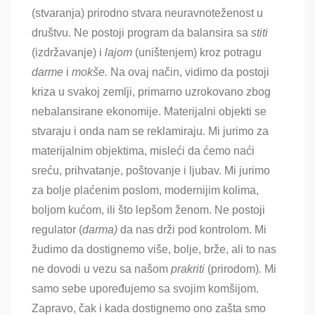
(stvaranja) prirodno stvara neuravnoteženost u
društvu. Ne postoji program da balansira sa
stiti
(izdržavanje) i
lajom
(uništenjem) kroz potragu
darme
i
mokše.
Na ovaj način, vidimo da postoji
kriza u svakoj zemlji, primarno uzrokovano zbog
nebalansirane ekonomije. Materijalni objekti se
stvaraju i onda nam se reklamiraju. Mi jurimo za
materijalnim objektima, misleći da ćemo naći
sreću, prihvatanje, poštovanje i ljubav. Mi jurimo
za bolje plaćenim poslom, modernijim kolima,
boljom kućom, ili što lepšom ženom. Ne postoji
regulator (
darma)
da nas drži pod kontrolom. Mi
žudimo da dostignemo više, bolje, brže, ali to nas
ne dovodi u vezu sa našom
prakriti
(prirodom)
.
Mi
samo sebe upoređujemo sa svojim komšijom.
Zapravo, čak i kada dostignemo ono zašta smo