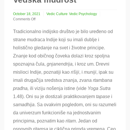
October 18, 2021
Vedic Culture
Vedic Psychology
Comments Off
on
Vedska
Tradicionalno indijsko društvo je bilo uređeno od
mudrost
strane mudraca Indije koji su imali dublje i
holistično gledanje na svet i životne principe.
Znanje kod običnog čoveka dolazi kroz spoljna
spoznajna čula,
gnjanendrija,
i kroz um. Drevni
mislioci Indije, poznatiji kao
rišiji
, i
muniji
, ipak su
imali drugačija sredstva znanja, zvana
rtambana
prađna,
ili viziju nošenja istine (vide
Yoga
S
u
tra
1.48). Oni su je dostizali praktikovanjem
tapase
i
samadhija
. Sa ovakvim pogledom, oni su razumeli
da univerzum funkcioniše na jednostvanim
principima, poznatim kao
ritam
. Jedan od
osnovnih
ritamsa
je ciklična priroda vremena. Ceo