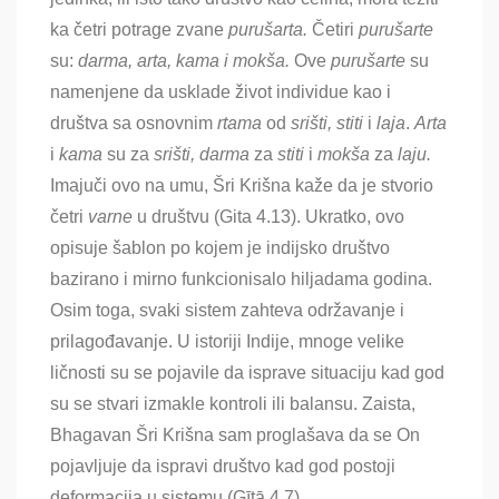
ka četri potrage zvane
purušarta.
Četiri
purušarte
su:
darma, arta, kama i mokša.
Ove
purušarte
su
namenjene da usklade život individue kao i
društva sa osnovnim
rtama
od
srišti, stiti
i
laja
.
Arta
i
kama
su za
srišti, darma
za
stiti
i
mokša
za
laju.
Imajuči ovo na umu, Šri Krišna kaže da je stvorio
četri
varne
u društvu (Gita 4.13). Ukratko, ovo
opisuje šablon po kojem je indijsko društvo
bazirano i mirno funkcionisalo hiljadama godina.
Osim toga, svaki sistem zahteva održavanje i
prilagođavanje. U istoriji Indije, mnoge velike
ličnosti su se pojavile da isprave situaciju kad god
su se stvari izmakle kontroli ili balansu. Zaista,
Bhagavan Šri Krišna sam proglašava da se On
pojavljuje da ispravi društvo kad god postoji
deformacija u sistemu (Gītā 4.7).