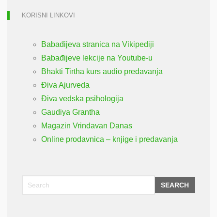
KORISNI LINKOVI
Babađijeva stranica na Vikipediji
Babađijeve lekcije na Youtube-u
Bhakti Tirtha kurs audio predavanja
Điva Ajurveda
Điva vedska psihologija
Gaudiya Grantha
Magazin Vrindavan Danas
Online prodavnica – knjige i predavanja
SEARCH