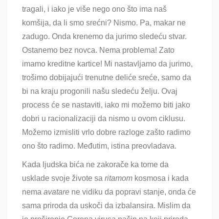
tragali, i iako je više nego ono što ima naš
komšija, da li smo srećni? Nismo. Pa, makar ne
zadugo. Onda krenemo da jurimo sledeću stvar.
Ostanemo bez novca. Nema problema! Zato
imamo kreditne kartice! Mi nastavljamo da jurimo,
trošimo dobijajući trenutne deliće sreće, samo da
bi na kraju progonili našu sledeću želju. Ovaj
process će se nastaviti, iako mi možemo biti jako
dobri u racionalizaciji da nismo u ovom ciklusu.
Možemo izmisliti vrlo dobre razloge zašto radimo
ono što radimo. Međutim, istina preovladava.
Kada ljudska bića ne zakorače ka tome da
usklade svoje živote sa
ritamom
kosmosa i kada
nema
avatare
ne vidiku da popravi stanje, onda će
sama priroda da uskoči da izbalansira. Mislim da