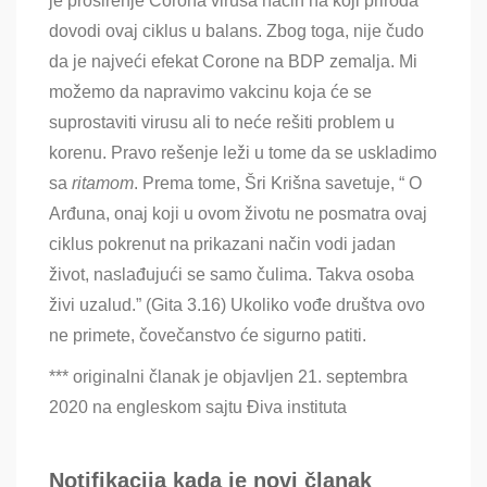
je proširenje Corona virusa način na koji priroda
dovodi ovaj ciklus u balans. Zbog toga, nije čudo
da je najveći efekat Corone na BDP zemalja. Mi
možemo da napravimo vakcinu koja će se
suprostaviti virusu ali to neće rešiti problem u
korenu. Pravo rešenje leži u tome da se uskladimo
sa
ritamom
. Prema tome, Šri Krišna savetuje, “ O
Arđuna, onaj koji u ovom životu ne posmatra ovaj
ciklus pokrenut na prikazani način vodi jadan
život, naslađujući se samo čulima. Takva osoba
živi uzalud.” (Gita 3.16) Ukoliko vođe društva ovo
ne primete, čovečanstvo će sigurno patiti.
***
originalni članak je objavljen 21. septembra
2020 na engleskom sajtu Điva instituta
Notifikacija kada je novi članak