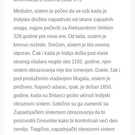
Međutim, sistem je počeo da se ruši kada je
Indijsko društvo napadnuto od strane zapadnih
snaga, najpre počevši sa Aleksandrom Velikim
326 godine pre nove ere. Od tada, sistem je
krenuo nizbrdo. Srećom, sistem je bio veoma
otporan. Čak i kada je Indija došla pod vlasti
stranog vladara negde oko 1192. godine, njen
sistem obrazovanja nije bio izmenjen. Dakle, čak i
pod produženim vladanjem Mugala, sistem je
preživeo. Najveći udarac, ipak, je došao 1850.
godine, kada su Britanci grubo ukinuli Indijski
obrazovni sistem. Sebično su ga zamenili sa
Zapadnjačkim sistemom obrazovanja da bi
proizvodili činovnike kako bi kontrolisali veći deo
zemlje. Tragično, zapadnjački obrazovni sistem