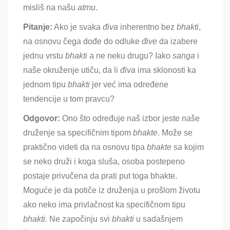
misliš na našu
atmu
.
Pitanje:
Ako je svaka
đ
iva
inherentno bez
bhakti
,
na osnovu čega dođe do odluke
đi
ve
da izabere
jednu vrstu
bhakti
a ne neku drugu? Iako
sanga
i
naše okruženje utiču, da li
đi
va
ima sklonosti ka
jednom tipu
bhakti
jer već ima određene
tendencije u tom pravcu
?
Odgovor:
Ono što određuje naš izbor jeste naše
druženje sa specifičnim tipom
bhakte
. Može se
praktično videti da na osnovu tipa
bhakte
sa kojim
se neko druži i koga sluša, osoba postepeno
postaje privučena da prati put toga bhakte
.
Moguće je da potiče iz druženja u prošlom životu
ako neko ima privlačnost ka specifičnom tipu
bhakti.
Ne započinju svi
bhakti
u sadašnjem