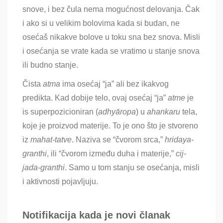
snove, i bez čula nema mogućnost delovanja. Čak
i ako si u velikim bolovima kada si budan, ne
osećaš nikakve bolove u toku sna bez snova. Misli
i osećanja se vrate kada se vratimo u stanje snova
ili budno stanje.
Čista
a
tma
ima osećaj
“ja” ali bez ikakvog
predikta. Kad dobije telo, ovaj osećaj “ja”
a
tme
je
is superpozicioniran (
adhyāropa
) u
ahankaru
tela
,
koje je proizvod materije. To je ono što je stvoreno
iz
mahat-tatve
. Naziva se “čvorom srca,”
hridaya-
granthi
, ili “čvorom između duha i materije,”
cij-
jada-granthi
. Samo u tom stanju se osećanja, misli
i aktivnosti pojavljuju.
Notifikacija kada je novi članak