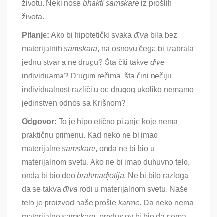
životu
. Neki nose
bhakti samskare
iz prošlih
života
.
Pitanje:
Ako bi hipotetički svaka
điva
bila bez
materijalnih
samskara
, na osnovu čega bi izabrala
jednu stvar a ne drugu
? Šta čiti takve
đive
individuama
? Drugim rečima, šta čini nečiju
individualnost različitu od drugog ukoliko nemamo
jedinstven odnos sa Krišnom?
Odgovor:
To je hipotetično pitanje koje nema
praktičnu primenu
. Kad neko ne bi imao
materijalne
samskare
, onda ne bi bio u
materijalnom svetu. Ako ne bi imao duhuvno telo,
onda bi bio deo
brahmađjotija
. Ne bi bilo razloga
da se takva
điva
rodi u materijalnom svetu. Naše
telo je proizvod naše prošle
karme
. Da neko nema
materijalne
samskare
, preduslov bi bio da nema