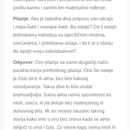
prošlu karmu i samim tim materijalno rođenje.
Pitanje:
Ako je
taṭastha-điva
potpuno van uticaja
i
maja-šakti
i
svarupa-šakti
, šta ostaje? Da li ostaje
jedinstvena individua sa specifičnim mislima,
osećanjima, i potrebama ostaje, i da li je u stanju
da ispolji svoju individualnost?
Odgovor:
Ovo pitanje sa samo drugačiji način
parafraziranja prethodnog pitanja
. Ono što ostaje
je čisto biće ili a
tma,
bez bilo kakvog
uslovljavanja
. Takva
đi
va
bi bila unutar
brahmađjotija
. Sama
a
tma
nema sposobnost da
misli, oseća, ili da deluje bez materijalnog ili
duhovnog tela
. Mi svi imamo iskustvo takvog
stanja kako smo u snu bez snova kada se
a
tma
isključi iz uma i čula
. Za vreme toga, nema misli ili