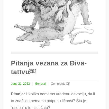
Pitanja vezana za Điva-
tattvu￼
June 21, 2022
General
Comments Off
on
Pitanja
Pitanje:
Ukoliko nemamo urođenu devociju, da li
vezana
to znači da nemamo potpunu ličnost
? Šta je
za
Điva-
“osoba” u tom slučaju?