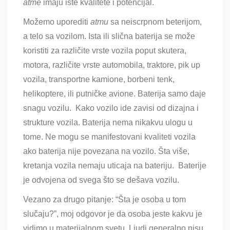
atme
imaju iste kvalitete i potencijal.
Možemo uporediti
atmu
sa neiscrpnom beterijom,
a telo sa vozilom. Ista ili slična baterija se može
koristiti za različite vrste vozila poput skutera,
motora, različite vrste automobila, traktore, pik up
vozila, transportne kamione, borbeni tenk,
helikoptere, ili putničke avione. Baterija samo daje
snagu vozilu. Kako vozilo ide zavisi od dizajna i
strukture vozila. Baterija nema nikakvu ulogu u
tome. Ne mogu se manifestovani kvaliteti vozila
ako baterija nije povezana na vozilo. Šta više,
kretanja vozila nemaju uticaja na bateriju. Baterije
je odvojena od svega što se dešava vozilu.
Vezano za drugo pitanje: “Šta je osoba u tom
slučaju?”, moj odgovor je da osoba jeste kakvu je
vidimo u materijalnom svetu. Ljudi generalno nisu