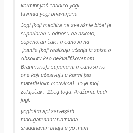
karmibhyaś cādhiko yogī
tasmād yogī bhavārjuna
Jogi
[koji meditira na svevišnje biće] je
superioran u odnosu na askete,
superioran čak i u odnosu na
jnanije
[koji realizuju učenja iz spisa o
Absolutu kao nekvalifikovanom
Brahmanu],i superiorni u odnosu na
one koji učestvuju u
karmi
[sa
materijalnim motivima]. To je moj
zaključak. Zbog toga, Ardžuna, budi
jogi
.
yoginām api sarveṣāṁ
mad-gatenāntar-ātmanā
śraddhāvān bhajate yo māṁ