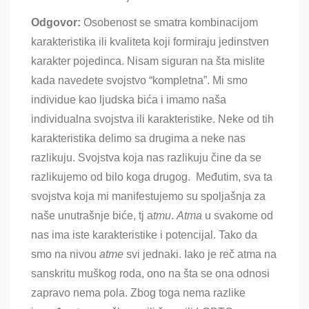
tattvu
￼
Odgovor:
Osobenost se smatra kombinacijom
karakteristika ili kvaliteta koji formiraju jedinstven
karakter pojedinca. Nisam siguran na šta mislite
kada navedete svojstvo “kompletna”. Mi smo
individue kao ljudska bića i imamo naša
individualna svojstva ili karakteristike. Neke od tih
karakteristika delimo sa drugima a neke nas
razlikuju. Svojstva koja nas razlikuju čine da se
razlikujemo od bilo koga drugog. Međutim, sva ta
svojstva koja mi manifestujemo su spoljašnja za
naše unutrašnje biće, tj
a
tmu
.
A
tma
u svakome od
nas ima iste karakteristike i potencijal
. Tako da
smo na nivou
atme
svi jednaki. Iako je reč atma na
sanskritu muškog roda, ono na šta se ona odnosi
zapravo nema pola. Zbog toga nema razlike