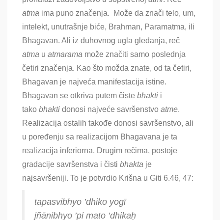
a
tma
ima puno značenja. Može da znači telo, um,
intelekt, unutrašnje biće,
Brahman, Paramatma, ili
Bhagavan. Ali iz duhovnog ugla gledanja, reč
a
tma
u
a
tmarama
može značiti samo poslednja
četiri značenja
. Kao što možda znate, od ta četiri,
Bhagavan je najveća manifestacija istine.
Bhagavan se otkriva putem čiste
bhakti
i
tako
bhakti
donosi najveće savršenstvo
a
tme
.
Realizacija ostalih takođe donosi savršenstvo, ali
u poređenju sa realizacijom Bhagavana je ta
realizacija inferiorna. Drugim rečima, postoje
gradacije savršenstva i čisti
bhakta
je
najsavršeniji
. To je potvrdio Krišna u Giti 6.46, 47:
tapasvibhyo ’dhiko yogī
jñānibhyo ’pi mato ’dhikaḥ