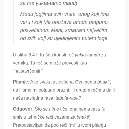
sa me yukta-tamo mataḥ
Među jogijima svih vrsta, onog koji ima
veru i koji Me obožava umom potpuno
posvećenom Meni, smatram najvećim
od svih koji su ujedinjenim putem joge.
U stihu 6.47, Krišna koristi reč
yukta-tamah
za
vernika
. Ta reč se može prevesti kao
“najsavršeniji.”
Pitanje:
Ako svaka uslovljena
đi
va
nema
bhakti
,
da li smo mi potpuno prazni, ili drugim rečima da li
naša nasledna rasa,
tabula-rasa
?
Odgovor:
Što se
a
tme
tiče, ona nema
rasu
(u
smislu tehničke reči vezane za
bhakti
).
Pretpostavljam da pod reči “mi” u tvom pitanju