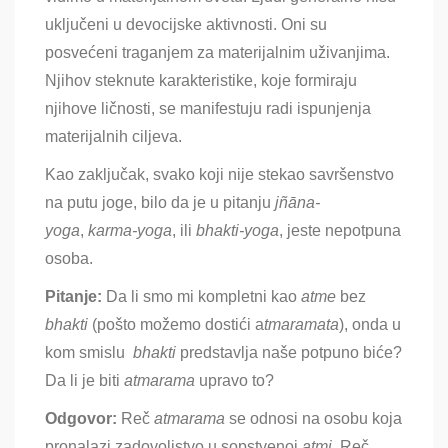
uključeni u devocijske aktivnosti. Oni su
posvećeni traganjem za materijalnim uživanjima.
Njihov steknute karakteristike, koje formiraju
njihove ličnosti, se manifestuju radi ispunjenja
materijalnih ciljeva.
Kao zaključak, svako koji nije stekao savršenstvo
na putu joge, bilo da je u pitanju
jñāna-
yoga
,
karma-yoga
, ili
bhakti-yoga
, jeste nepotpuna
osoba.
Pitanje:
Da li smo mi kompletni kao
atme
bez
bhakti
(pošto možemo dostići
a
tmaramata
), onda u
kom smislu
bhakti
predstavlja naše potpuno biće
?
Da li je biti
atmarama
upravo to
?
Odgovor:
Reč
atmarama
se odnosi na osobu koja
pronalazi zadovoljstvo u sopstvenoj
a
tmi
. Reč