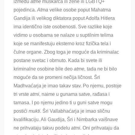
između
atme
muškarca ili žene ili LGBTQ+
pojedinca.
Atma
velike osobe poput Mahatma
Gandija ili velikog diktatora poput Adolfa Hitlera
ima identično iste osobenosti
. Sve razlike koje
vidimo u osobama se nalaze u suptilnim telima
koje se manifestuju eksterno kroz fizička tela i
čulne organe. Zbog toga je moguće da kriminalac
postane svetac i obrnuto. Kada bi svete ili
kriminalne osobine bile deo
atme,
tada ne bi bilo
moguće da se promeni nečija ličnost. Šri
Madhvaćarja je imao takav stav. Po njemu, postoje
tri vrste
atmi
, naime u gunama satve, rađasa i
tamasa. I po njemu jedino ti u guni satve mogu
postići
mukti
. Šri Vallabhaćarja je imao sličnu
kvalifikaciju. Ali Gaudija, Šri i Nimbarka vaišnave
ne prihvataju takvu podelu
atmi
. Oni prihvataju da