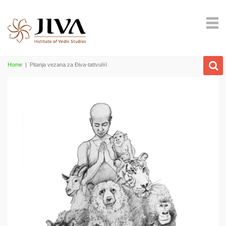
Home
|
Pitanja vezana za Điva-tattvu￼