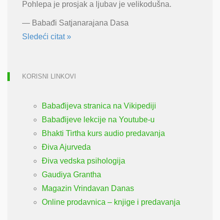
Pohlepa je prosjak a ljubav je velikodušna.
—
Babađi Satjanarajana Dasa
Sledeći citat »
KORISNI LINKOVI
Babađijeva stranica na Vikipediji
Babađijeve lekcije na Youtube-u
Bhakti Tirtha kurs audio predavanja
Điva Ajurveda
Điva vedska psihologija
Gaudiya Grantha
Magazin Vrindavan Danas
Online prodavnica – knjige i predavanja