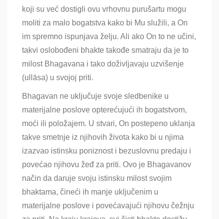
koji su već dostigli ovu vrhovnu purušartu mogu
moliti za malo bogatstva kako bi Mu služili, a On
im spremno ispunjava želju. Ali ako On to ne učini,
takvi oslobođeni bhakte takođe smatraju da je to
milost Bhagavana i tako doživljavaju uzvišenje
(ullāsa) u svojoj priti.
Bhagavan ne uključuje svoje sledbenike u
materijalne poslove opterećujući ih bogatstvom,
moći ili položajem. U stvari, On postepeno uklanja
takve smetnje iz njihovih života kako bi u njima
izazvao istinsku poniznost i bezuslovnu predaju i
povećao njihovu žeđ za priti. Ovo je Bhagavanov
način da daruje svoju istinsku milost svojim
bhaktama, čineći ih manje uključenim u
materijalne poslove i povećavajući njihovu čežnju