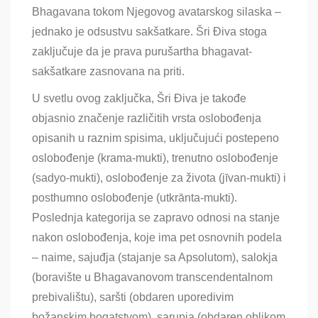
Bhagavana tokom Njegovog avatarskog silaska –
jednako je odsustvu sakšatkare. Šri Điva stoga
zaključuje da je prava purušartha bhagavat-
sakšatkare zasnovana na priti.
U svetlu ovog zaključka, Šri Điva je takođe
objasnio značenje različitih vrsta oslobođenja
opisanih u raznim spisima, uključujući postepeno
oslobođenje (krama-mukti), trenutno oslobođenje
(sadyo-mukti), oslobođenje za života (jīvan-mukti) i
posthumno oslobođenje (utkrānta-mukti).
Poslednja kategorija se zapravo odnosi na stanje
nakon oslobođenja, koje ima pet osnovnih podela
– naime, sajuđja (stajanje sa Apsolutom), salokja
(boravište u Bhagavanovom transcendentalnom
prebivalištu), saršti (obdaren uporedivim
božanskim bogatstvom), sarupja (obdaren oblikom