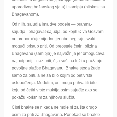
uporedivog božanskog sjaja) i samipja (bliskost sa
Bhagavanom).
Od njih, sajuđja ima dve podele — brahma-
sajuđja i bhagavat-sajuđja, od kojih Điva Gosvami
ne preporučuje nijednu jer obe negiraju svaki
mogući pristup priti. Od preostale četiri, blizina
Bhagavanu (samipja) je najvažnija jer omogućava
najpotpuniji izraz priti, čija suština leži u pružanju
povoljne službe Bhagavanu. Bhakte stoga žude
samo za priti, a ne za bilo kojim od pet vrsta
oslobođenja. Međutim, oni mogu prihvatiti bilo
koju od četiri vrste muktija osim sajuđje ako se
pokažu korisnim za njihovu službu.
Čisti bhakte se nikada ne mole ni za šta drugo
osim za priti za Bhagavana. Ponekad se bhakte