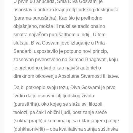
U prvih 60 anućeda, Šrila Điva Gosvami je
uspostavio priti kao krajnji cilj ljudskog dostignuća
(parama-puruṣārtha). Kao što je prethodno
objašnjeno, mokša ili mukti se tradicionalno
smatra najvišom purušarthom u Indiji. U tom
slučaju, Điva Gosvamijevo izlaganje u Prita
Sandarbi uspostavilo je potpuno novi princip,
zasnovan prvenstveno na Šrimad-Bhagavati, koju
je prethodno utvrdio kao najviši autoritet o
direktnom otkrovenju Apsolutne Stvarnosti ili tatve.
Da bi potkrepio svoju tezu, Điva Gosvami je prvo
tvrdio da je osnovni cilj ljudskog života
(puruṣārtha), oko kojeg se slažu svi filozofi,
teolozi, pa čak i obični ljudi, postizanje sreće
(sukha-prāpti) u kombinaciji sa uklanjanjem patnje
(duḥkha-nivṛtti) – oba kvalitativna stanja suštinska