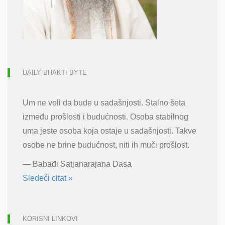
DAILY BHAKTI BYTE
Um ne voli da bude u sadašnjosti. Stalno šeta
između prošlosti i budućnosti. Osoba stabilnog
uma jeste osoba koja ostaje u sadašnjosti. Takve
osobe ne brine budućnost, niti ih muči prošlost.
—
Babađi Satjanarajana Dasa
Sledeći citat »
KORISNI LINKOVI