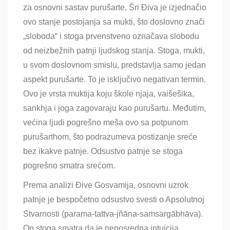
za osnovni sastav purušarte. Šri Điva je izjednačio
ovo stanje postojanja sa mukti, što doslovno znači
„sloboda“ i stoga prvenstveno označava slobodu
od neizbežnih patnji ljudskog stanja. Stoga, mukti,
u svom doslovnom smislu, predstavlja samo jedan
aspekt purušarte. To je isključivo negativan termin.
Ovo je vrsta muktija koju škole njaja, vaišešika,
sankhja i joga zagovaraju kao purušartu. Međutim,
većina ljudi pogrešno meša ovo sa potpunom
purušarthom, što podrazumeva postizanje sreće
bez ikakve patnje. Odsustvo patnje se stoga
pogrešno smatra srećom.
Prema analizi Đive Gosvamija, osnovni uzrok
patnje je bespočetno odsustvo svesti o Apsolutnoj
Stvarnosti (parama-tattva-jñāna-saṁsargābhāva).
On stoga smatra da je neposredna intuicija