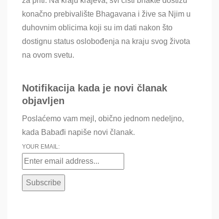
za priti. Na kraju krajeva, svi čisti bhakte dostižu
konačno prebivalište Bhagavana i žive sa Njim u
duhovnim oblicima koji su im dati nakon što
dostignu status oslobođenja na kraju svog života
na ovom svetu.
Notifikacija kada je novi članak
objavljen
Poslaćemo vam mejl, obično jednom nedeljno,
kada Babađi napiše novi članak.
YOUR EMAIL: