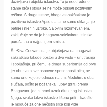
doživljava i objekta iskustva. To je neodređeno
stanje bića i stoga se ne može opisati pozitivnim
rečima. S druge strane, bhagavat-sakšatkara je
pozitivno iskustvo Apsoluta, a ne samo uklanjanje
patnje i njenih uzroka. Sa ovim razumevanjem,
zaključuje se da je bhagavat-sakšatkara istinska
purušartha u najpunijem smislu.
Šri Điva Gosvami dalje objašnjava da bhagavat-
sakšatkara takođe postoji u dve vrste – unutrašnja
i spoljašnja, pri čemu je druga superiornija od prve
jer obuhvata sve osnovne sposobnosti bića, ne
samo one koje se odnose na um. Međutim, u oba
slučaja, pošto je božanska ljubav (priti) prema
Bhagavanu jedini pravi uzrok direktnog iskustva
Njega, svako takvo iskustvo lišeno priti – kao što
je moguće za one nečistih srca koji vide