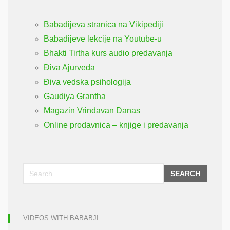
Babađijeva stranica na Vikipediji
Babađijeve lekcije na Youtube-u
Bhakti Tirtha kurs audio predavanja
Điva Ajurveda
Điva vedska psihologija
Gaudiya Grantha
Magazin Vrindavan Danas
Online prodavnica – knjige i predavanja
SEARCH
VIDEOS WITH BABABJI