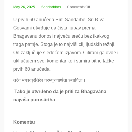
May 26, 2025
Sandarbhas
Comments Off
on
Ljubav
U prvih 60 anućeda Priti Sandarbe, Šri Điva
–
Gosvami utvrđuje da čista ljubav prema
krajnji
cilj
Bhagavanu donosi najveću sreću bez ikakvog
traga patnje. Stoga je to najviši cilj ljudskih težnji.
On zaključuje sledećom izjavom. Citiram ga ovde i
uključujem svoj komentar koji sumira bitne tačke
prvih 60 anućeda.
तदेवं भगवत्प्रीतेरेव परमपुरुषार्थता स्थापिता।
Tako je utvrđeno da je prīti za Bhagavāna
najviša puruṣārtha.
Komentar