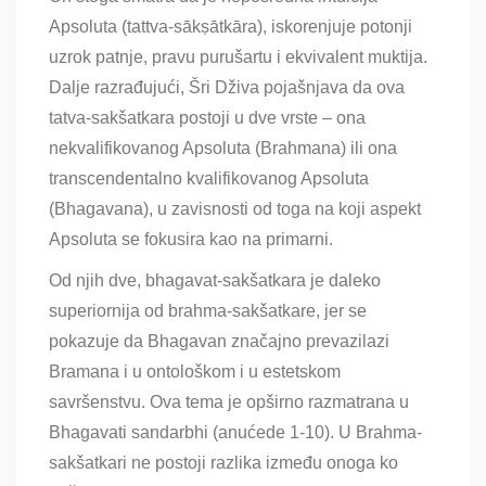
Apsoluta (tattva-sākṣātkāra), iskorenjuje potonji
uzrok patnje, pravu purušartu i ekvivalent muktija.
Dalje razrađujući, Šri Dživa pojašnjava da ova
tatva-sakšatkara postoji u dve vrste – ona ​​
nekvalifikovanog Apsoluta (Brahmana) ili ona
transcendentalno kvalifikovanog Apsoluta
(Bhagavana), u zavisnosti od toga na koji aspekt
Apsoluta se fokusira kao na primarni.
Od njih dve, bhagavat-sakšatkara je daleko
superiornija od brahma-sakšatkare, jer se
pokazuje da Bhagavan značajno prevazilazi
Bramana i u ontološkom i u estetskom
savršenstvu. Ova tema je opširno razmatrana u
Bhagavati sandarbhi (anućede 1-10). U Brahma-
sakšatkari ne postoji razlika između onoga ko