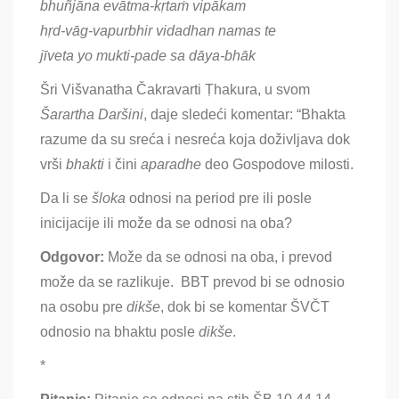
bhuñjāna evātma-kṛtaṁ vipākam
hṛd-vāg-vapurbhir vidadhan namas te
jīveta yo mukti-pade sa dāya-bhāk
Šri Višvanatha Čakravarti Ṭhakura, u svom
Ša
rartha Daršini
, daje sledeći komentar: “Bhakta
razume da su sreća i nesreća koja doživljava dok
vrši
bhakti
i čini
aparadhe
deo Gospodove milosti
.
Da li se
šloka
odnosi na period pre ili posle
inicijacije ili može da se odnosi na oba?
Odgovor:
Može da se odnosi na oba, i prevod
može da se razlikuje. BBT prevod bi se odnosio
na osobu pre
dikše
, dok bi se komentar ŠVČT
odnosio na bhaktu posle
dikše
.
*