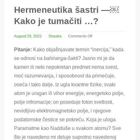
Hermeneutika šastri —￼
Kako je tumačiti …?
August 29, 2022
Shastra
Comments Off
on
Hermeneutika
Pitanje:
Kako objašnjavate termin
“inercija,” kada
šastri
se odnosi na
bahiranga-šakti
? Jasno mi je da
—
￼
kamen ili neki nepokretan predmet nema svest,
Kako
moć razumevanja, i sposobnost da primećuje,
je
tumačiti
oseća i tako dalje. Iz ugla kvantne fizike, svaki
…?
atom je uragan ili vihor energije, energetsko polje,
polje infromacije; on poseduje foton svetlosti,
nevidljivo elektromagnetsko polje, i njegove
podatomske čestice se pokreću. Koja je uloga
Paramatme kao Nadduše u svakom atomu? Sve
što je navedeno mi deluje suprotno navedenoj