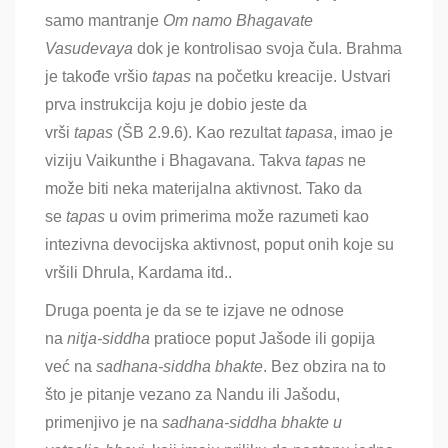
samo mantranje
Om namo Bhagavate
Vasudevaya
dok je kontrolisao svoja čula
. Brahma
je takođe vršio
tapas
na početku kreacije
. Ustvari
prva instrukcija koju je dobio jeste da
vrši
tapas
(ŠB 2.9.6). Kao rezultat
tapasa
, imao je
viziju Vaikunthe i Bhagavana. Takva
tapas
ne
može biti neka materijalna aktivnost. Tako da
se
tapas
u ovim primerima može razumeti kao
intezivna devocijska aktivnost, poput onih koje su
vršili Dhrula, Kardama itd.
.
Druga poenta je da se te izjave ne odnose
na
nitja-siddha
pratioce poput Jašode ili gopija
već na
sadhana-siddha bhakte
. Bez obzira na to
što je pitanje vezano za Nandu ili Jašodu,
primenjivo je na
sadhana-siddha bhakte u