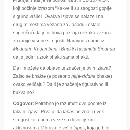
Pitanje:
Pitanje se odnosi na stih
ŠB 10.44.14,
koji počinje izrazom “Kakve li su strogosti gopije
sigurno vršile!” Ovakve izjave se nalaze i na
drugim mestima vezano za Jašodu i ostale,
sugerišući da je njihova pozicija nekako vezana
za ranije vršene strogosti. Naravno znamo iz
Madhurja Kadambani
i
Bhakti Rasamrita Sindhua
da je jedini uzrok bhakti sama bhakti
.
Da li možete da objasnite značenje ovih izjava?
Zašto se bhakte (a posebno
nitja-siddha
bhakte)
ovako veličaju? Da li je značenje figurativno ili
bukvalno?
Odgovor:
Potrebno je razumeti dve poente iz
takvih izjava
. Prva je da
tapas
ne znači uvek
strogost koja nema veze sa devocijskim
aktivnostima
. Dhruva je vršio
tapas
, koja je bilo