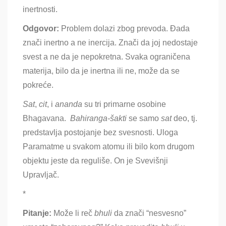
inertnosti.
Odgovor:
Problem dolazi zbog prevoda
. Đada
znači inertno a ne inercija. Znači da joj nedostaje
svest a ne da je nepokretna. Svaka ograničena
materija, bilo da je inertna ili ne, može da se
pokreće.
Sat
,
cit
, i
a
nanda
su tri primarne osobine
Bhagavana
.
B
ahiranga-šakti
se samo
sat
deo
, tj.
predstavlja postojanje bez svesnosti. Uloga
Paramatme u svakom atomu ili bilo kom drugom
objektu jeste da reguliše. On je Svevišnji
Upravljač.
*
Pitanje:
Može li reč
bhuli
da znači
“nesvesno”