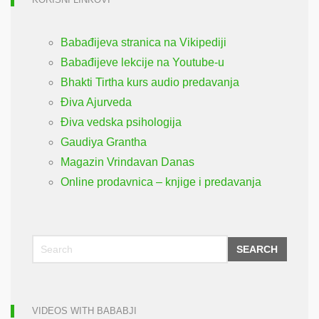
Babađijeva stranica na Vikipediji
Babađijeve lekcije na Youtube-u
Bhakti Tirtha kurs audio predavanja
Điva Ajurveda
Điva vedska psihologija
Gaudiya Grantha
Magazin Vrindavan Danas
Online prodavnica – knjige i predavanja
SEARCH
VIDEOS WITH BABABJI