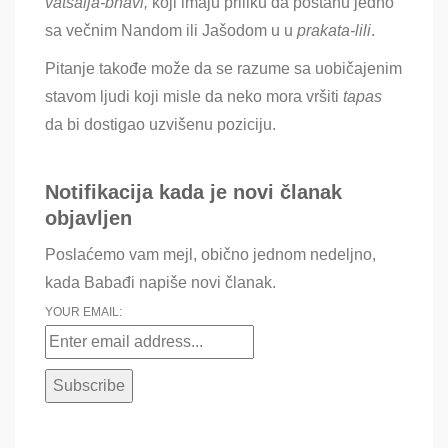
vatsalja-bhavi,
koji imaju priliku da postanu jedno
sa večnim Nandom ili Jašodom u
u
prakata-lili
.
Pitanje takođe može da se razume sa uobičajenim
stavom ljudi koji misle da neko mora vršiti
tapas
da bi dostigao uzvišenu poziciju.
Notifikacija kada je novi članak
objavljen
Poslaćemo vam mejl, obično jednom nedeljno,
kada Babađi napiše novi članak.
YOUR EMAIL: