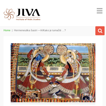
Home
|
Hermeneutika šastri —￼Kako je tumačiti …?