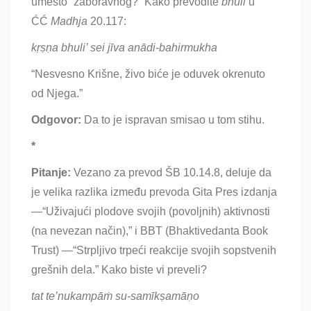
umesto “zaboravnog?” Kako prevodite
bhuli
u
ĆĆ
Madhja
20.117:
kṛṣṇa bhuli’ sei jīva anādi-bahirmukha
“Nesvesno Krišne, živo biće je oduvek okrenuto
od Njega.”
Odgovor:
Da to je ispravan smisao u tom stihu
.
*
Pitanje:
Vezano za prevod ŠB
10.14.8, deluje da
je velika razlika između prevoda Gita Pres izdanja
—“Uživajući plodove svojih (povoljnih) aktivnosti
(na nevezan način),” i BBT (Bhaktivedanta Book
Trust) —“Strpljivo trpeći reakcije svojih sopstvenih
grešnih dela.” Kako biste vi preveli?
tat te’nukampāṁ su-samīkṣamāṇo