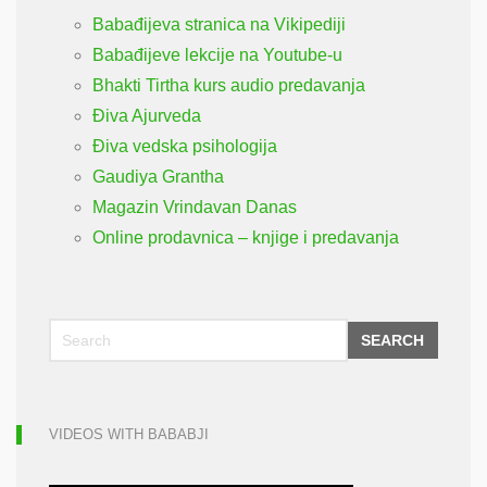
Babađijeva stranica na Vikipediji
Babađijeve lekcije na Youtube-u
Bhakti Tirtha kurs audio predavanja
Điva Ajurveda
Điva vedska psihologija
Gaudiya Grantha
Magazin Vrindavan Danas
Online prodavnica – knjige i predavanja
SEARCH
VIDEOS WITH BABABJI