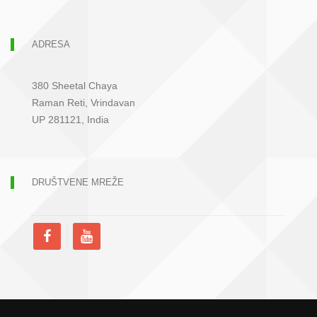
ADRESA
380 Sheetal Chaya
Raman Reti, Vrindavan
UP 281121, India
DRUŠTVENE MREŽE