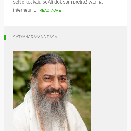
seNe kockaju seAli dok sam pretraživao na
internetu,...
READ MORE
SATYANARAYANA DASA