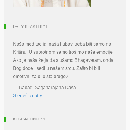
DAILY BHAKTI BYTE
Naša meditacija, naša ljubav, treba biti samo na
Krišnu. U suprotnom samo trošimo naše emocije.
Ako je naša želja da slušamo Bhagavatam, onda
Bog dođe i sedi u našem srcu. Zašto bi bili
emotivni za bilo šta drugo?
—
Babađi Satjanarajana Dasa
Sledeći citat »
KORISNI LINKOVI