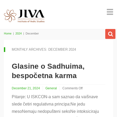
Home
|
2024
|
December
MONTHLY ARCHIVES: DECEMBER 2024
Glasine o Sadhuima,
bespočetna karma
December 21, 2024
General
Comments Off
on
Pitanje: U ISKCON-a sam saznao da vaišnave
Glasine
o
slede četiri regulativna principa:Ne jedu
Sadhuima,
mesoNemaju nedopušteni seksNe intoksiciraju
bespočetna
karma