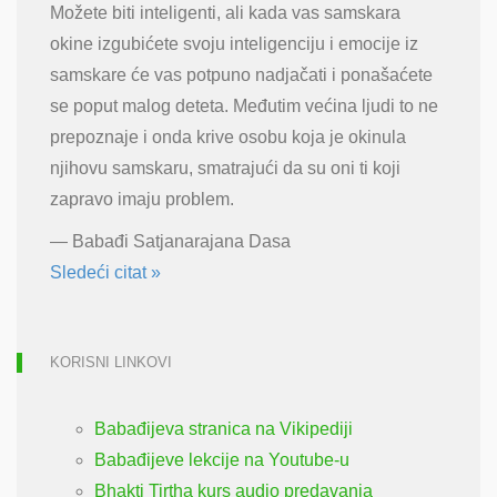
Možete biti inteligenti, ali kada vas samskara
okine izgubićete svoju inteligenciju i emocije iz
samskare će vas potpuno nadjačati i ponašaćete
se poput malog deteta. Međutim većina ljudi to ne
prepoznaje i onda krive osobu koja je okinula
njihovu samskaru, smatrajući da su oni ti koji
zapravo imaju problem.
—
Babađi Satjanarajana Dasa
Sledeći citat »
KORISNI LINKOVI
Babađijeva stranica na Vikipediji
Babađijeve lekcije na Youtube-u
Bhakti Tirtha kurs audio predavanja