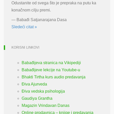
Odustanite od svega što je prepraka na putu ka
konačnom cilju premi.
—
Babađi Satjanarajana Dasa
Sledeći citat »
KORISNI LINKOVI
Babađijeva stranica na Vikipediji
Babađijeve lekcije na Youtube-u
Bhakti Tirtha kurs audio predavanja
Điva Ajurveda
Điva vedska psihologija
Gaudiya Grantha
Magazin Vrindavan Danas
Online prodavnica – knjige i predavanja