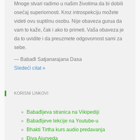
Mnoge stvari radimo u našim životima da bi dobili
osećaj superiornosti. Kroz introspekciju možete
videti ovu suptilnu osobu. Nije obaveza gurua da
vam to kaže, čak i ako to primeti. Vaša obaveza je
da to uvidite i da preuzmete odgovornost sami za
sebe.
—
Babađi Satjanarajana Dasa
Sledeći citat »
KORISNI LINKOVI
Babađijeva stranica na Vikipediji
Babađijeve lekcije na Youtube-u
Bhakti Tirtha kurs audio predavanja
Điva Ajurveda