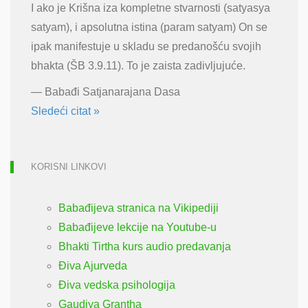
I ako je Krišna iza kompletne stvarnosti (satyasya
satyam), i apsolutna istina (param satyam) On se
ipak manifestuje u skladu se predanošću svojih
bhakta (ŠB 3.9.11). To je zaista zadivljujuće.
—
Babađi Satjanarajana Dasa
Sledeći citat »
KORISNI LINKOVI
Babađijeva stranica na Vikipediji
Babađijeve lekcije na Youtube-u
Bhakti Tirtha kurs audio predavanja
Điva Ajurveda
Điva vedska psihologija
Gaudiya Grantha