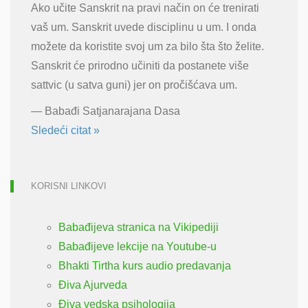
Ako učite Sanskrit na pravi način on će trenirati
vaš um. Sanskrit uvede disciplinu u um. I onda
možete da koristite svoj um za bilo šta što želite.
Sanskrit će prirodno učiniti da postanete više
sattvic (u satva guni) jer on pročišćava um.
—
Babađi Satjanarajana Dasa
Sledeći citat »
KORISNI LINKOVI
Babađijeva stranica na Vikipediji
Babađijeve lekcije na Youtube-u
Bhakti Tirtha kurs audio predavanja
Điva Ajurveda
Điva vedska psihologija