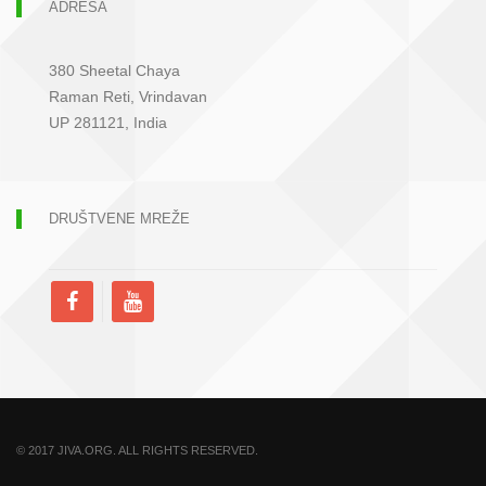
ADRESA
380 Sheetal Chaya
Raman Reti, Vrindavan
UP 281121, India
DRUŠTVENE MREŽE
© 2017 JIVA.ORG. ALL RIGHTS RESERVED.