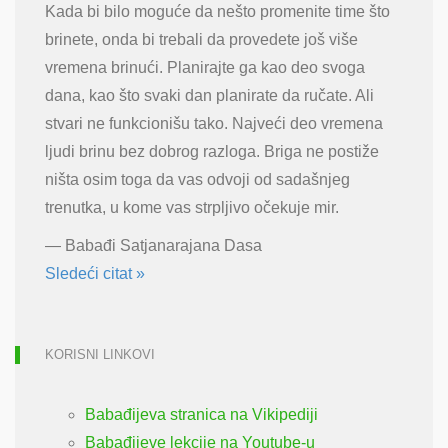
Kada bi bilo moguće da nešto promenite time što
brinete, onda bi trebali da provedete još više
vremena brinući. Planirajte ga kao deo svoga
dana, kao što svaki dan planirate da ručate. Ali
stvari ne funkcionišu tako. Najveći deo vremena
ljudi brinu bez dobrog razloga. Briga ne postiže
ništa osim toga da vas odvoji od sadašnjeg
trenutka, u kome vas strpljivo očekuje mir.
—
Babađi Satjanarajana Dasa
Sledeći citat »
KORISNI LINKOVI
Babađijeva stranica na Vikipediji
Babađijeve lekcije na Youtube-u