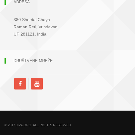
ADRESA
380 Sheetal Chaya
Raman Reti, Vrindavan
UP 281121, India
DRUŠTVENE MREŽE
© 2017 JIVA.ORG. ALL RIGHTS RESERVED.