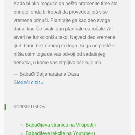
Kada bi bilo moguće da nešto promenite time što
brinete, onda bi trebali da provedete još više
vremena brinući. Planirajte ga kao deo svoga
dana, kao što svaki dan planirate da ručate. Ali
stvari ne funkcionišu tako. Najveći deo vremena
ljudi brinu bez dobrog razloga. Briga ne postiže
ništa osim toga da vas odvoji od sadašnjeg
trenutka, u kome vas strpljivo očekuje mir.
—
Babađi Satjanarajana Dasa
Sledeći citat »
KORISNI LINKOVI
Babađijeva stranica na Vikipediji
Babađijeve lekcije na Youtube-u