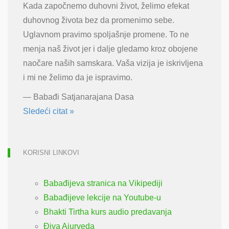
Kada započnemo duhovni život, želimo efekat
duhovnog života bez da promenimo sebe.
Uglavnom pravimo spoljašnje promene. To ne
menja naš život jer i dalje gledamo kroz obojene
naočare naših samskara. Vaša vizija je iskrivljena
i mi ne želimo da je ispravimo.
—
Babađi Satjanarajana Dasa
Sledeći citat »
KORISNI LINKOVI
Babađijeva stranica na Vikipediji
Babađijeve lekcije na Youtube-u
Bhakti Tirtha kurs audio predavanja
Điva Ajurveda